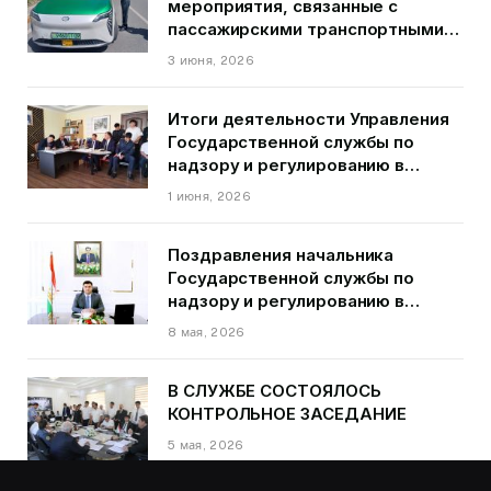
мероприятия, связанные с
пассажирскими транспортными
средствами на территории
3 июня, 2026
города Душанбе
Итоги деятельности Управления
Государственной службы по
надзору и регулированию в
области транспорта ГБАО в
1 июня, 2026
первом квартале 2026 года.
Поздравления начальника
Государственной службы по
надзору и регулированию в
области транспорта Курбонзода
8 мая, 2026
Далера Курбона по случаю Дня
Победы
В СЛУЖБЕ СОСТОЯЛОСЬ
КОНТРОЛЬНОЕ ЗАСЕДАНИЕ
5 мая, 2026