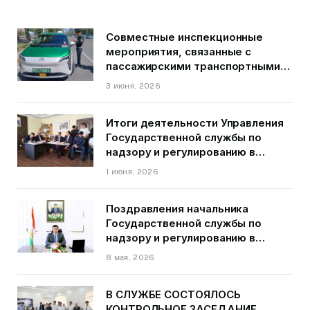
Совместные инспекционные
мероприятия, связанные с
пассажирскими транспортными
средствами на территории
3 июня, 2026
города Душанбе
Итоги деятельности Управления
Государственной службы по
надзору и регулированию в
области транспорта ГБАО в
1 июня, 2026
первом квартале 2026 года.
Поздравления начальника
Государственной службы по
надзору и регулированию в
области транспорта Курбонзода
8 мая, 2026
Далера Курбона по случаю Дня
Победы
В СЛУЖБЕ СОСТОЯЛОСЬ
КОНТРОЛЬНОЕ ЗАСЕДАНИЕ