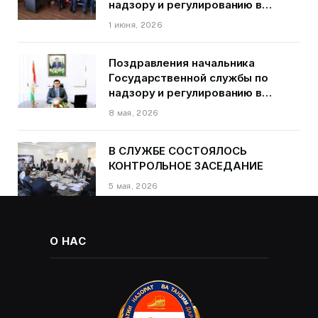
надзору и регулированию в
области транспорта ГБАО в
1 июня, 2026
первом квартале 2026 года.
Поздравления начальника
Государственной службы по
надзору и регулированию в
области транспорта Курбонзода
8 мая, 2026
Далера Курбона по случаю Дня
Победы
В СЛУЖБЕ СОСТОЯЛОСЬ
КОНТРОЛЬНОЕ ЗАСЕДАНИЕ
5 мая, 2026
О НАС