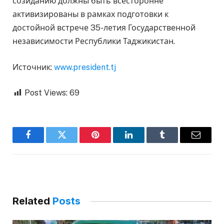
созиданию должны быть всесторонне
активизированы в рамках подготовки к
достойной встрече 35-летия Государственной
независимости Республики Таджикистан.
Источник:
www.president.tj
Post Views:
69
Facebook
Twitter
Pinterest
LinkedIn
Tumblr
Email
Related
Posts