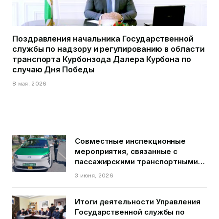
Поздравления начальника Государственной
службы по надзору и регулированию в области
транспорта Курбонзода Далера Курбона по
случаю Дня Победы
8 мая, 2026
Совместные инспекционные
мероприятия, связанные с
пассажирскими транспортными
средствами на территории
3 июня, 2026
города Душанбе
Итоги деятельности Управления
Государственной службы по