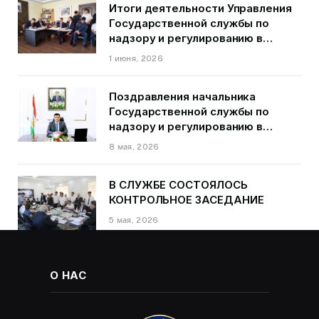
Итоги деятельности Управления
Государственной службы по
надзору и регулированию в
области транспорта ГБАО в
1 июня, 2026
первом квартале 2026 года.
Поздравления начальника
Государственной службы по
надзору и регулированию в
области транспорта Курбонзода
8 мая, 2026
Далера Курбона по случаю Дня
Победы
В СЛУЖБЕ СОСТОЯЛОСЬ
КОНТРОЛЬНОЕ ЗАСЕДАНИЕ
5 мая, 2026
О НАС