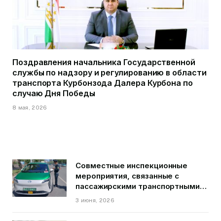
Поздравления начальника Государственной
службы по надзору и регулированию в области
транспорта Курбонзода Далера Курбона по
случаю Дня Победы
8 мая, 2026
Совместные инспекционные
мероприятия, связанные с
пассажирскими транспортными
средствами на территории
3 июня, 2026
города Душанбе