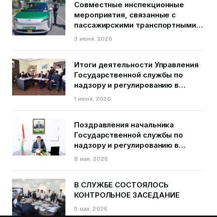
Совместные инспекционные
мероприятия, связанные с
пассажирскими транспортными
средствами на территории
3 июня, 2026
города Душанбе
Итоги деятельности Управления
Государственной службы по
надзору и регулированию в
области транспорта ГБАО в
1 июня, 2026
первом квартале 2026 года.
Поздравления начальника
Государственной службы по
надзору и регулированию в
области транспорта Курбонзода
8 мая, 2026
Далера Курбона по случаю Дня
Победы
В СЛУЖБЕ СОСТОЯЛОСЬ
КОНТРОЛЬНОЕ ЗАСЕДАНИЕ
5 мая, 2026