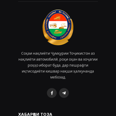
Соҳаи нақлиёти Ҷумҳурии Тоҷикистон аз
нақлиёти автомобилӣ, роҳи оҳан ва хоҷагии
роҳҳо иборат буда, дар пешрафти
иқтисодиёти кишвар нақши ҳалкунанда
мебозад.
Facebook
Telegram
ХАБАРҲОИ ТОЗА