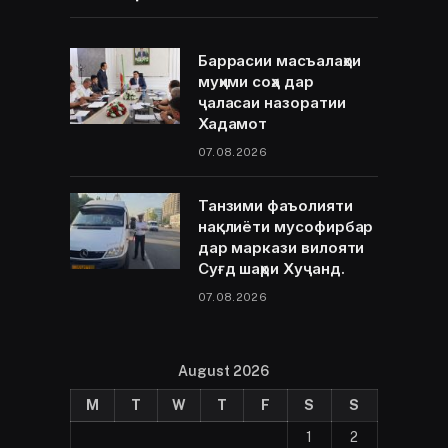
Баррасии масъалаҳои
муҳими соҳа дар
ҷаласаи назоратии
Хадамот
07.08.2026
Танзими фаъолияти
нақлиёти мусофирбар
дар маркази вилояти
Суғд шаҳри Хуҷанд.
07.08.2026
August 2026
M
T
W
T
F
S
S
1
2