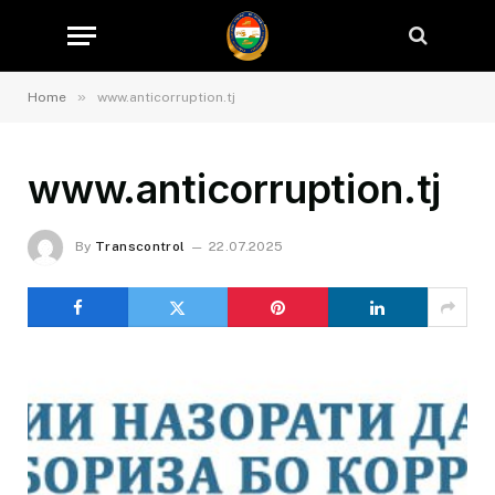
»
Home
www.anticorruption.tj
www.anticorruption.tj
By
Transcontrol
22.07.2025