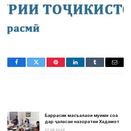
Facebook
Twitter
Pinterest
LinkedIn
Tumblr
Email
Баррасии масъалаҳои муҳими соҳа
дар ҷаласаи назоратии Хадамот
07.08.2026