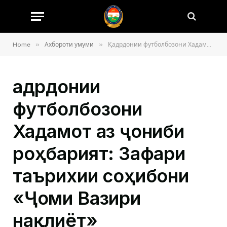
»
»
Home
Ахбороти умуми
Қадрдонии футболбозони Хадамот аз ҷониби роҳбарият: Зафари таърихии соҳибони «Ҷоми Вазири нақлиёт»
Қадрдонии
футболбозони
Хадамот аз ҷониби
роҳбарият: Зафари
таърихии соҳибони
«Ҷоми Вазири
нақлиёт»