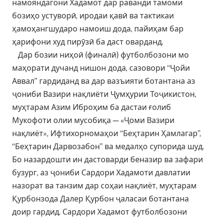
намояндагони Хадамот дар раванди тамоми
бозиҳо устуворӣ, иродаи қавӣ ва тактикаи
ҳамоҳангшударо намоиш дода, пайиҳам бар
ҳарифони худ пирӯзӣ ба даст оварданд.
Дар бозии ниҳоӣ (финалӣ) футболбозони мо
маҳорати дучанд нишон дода, сазовори “Ҷойи
Аввал” гардиданд ва дар вазъияти ботантана аз
ҷониби Вазири нақлиёти Ҷумҳурии Тоҷикистон,
муҳтарам Азим Иброҳим ба дастаи ғолиб
Мукофоти олии мусобиқа — «Ҷоми Вазири
нақлиёт», Ифтихорномаҳои “Беҳтарин Ҳамлагар”,
“Беҳтарин Дарвозабон” ва медалҳо супорида шуд.
Бо назардошти ин дастоварди беназир ва зафари
бузург, аз ҷониби Сардори Хадамоти давлатии
назорат ва танзим дар соҳаи нақлиёт, муҳтарам
Қурбонзода Далер Қурбон ҷаласаи ботантана
доир гардид. Сардори Хадамот футболбозони