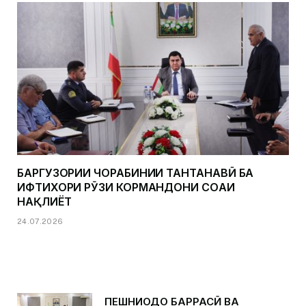
БАРГУЗОРИИ ЧОРАБИНИИ ТАНТАНАВӢ БА
ИФТИХОРИ РӮЗИ КОРМАНДОНИ СОҲАИ
НАҚЛИЁТ
24.07.2026
ПЕШНИҲОДҲО БАРРАСӢ ВА