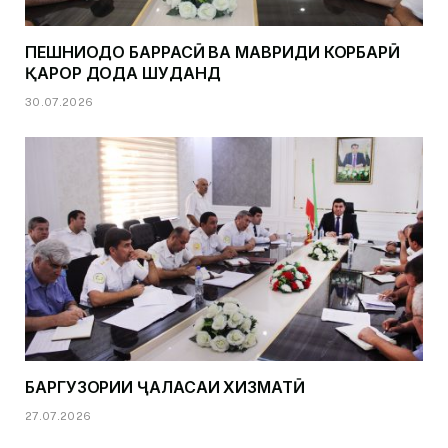
ПЕШНИҲОДҲО БАРРАСӢ ВА МАВРИДИ КОРБАРӢ
ҚАРОР ДОДА ШУДАНД
30.07.2026
БАРГУЗОРИИ ҶАЛАСАИ ХИЗМАТӢ
27.07.2026