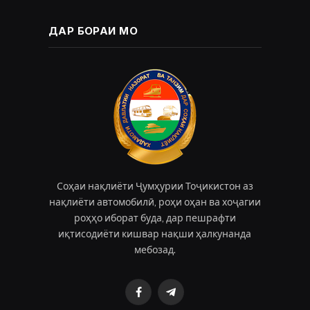
ДАР БОРАИ МО
Соҳаи нақлиёти Ҷумҳурии Тоҷикистон аз
нақлиёти автомобилӣ, роҳи оҳан ва хоҷагии
роҳҳо иборат буда, дар пешрафти
иқтисодиёти кишвар нақши ҳалкунанда
мебозад.
Facebook
Telegram