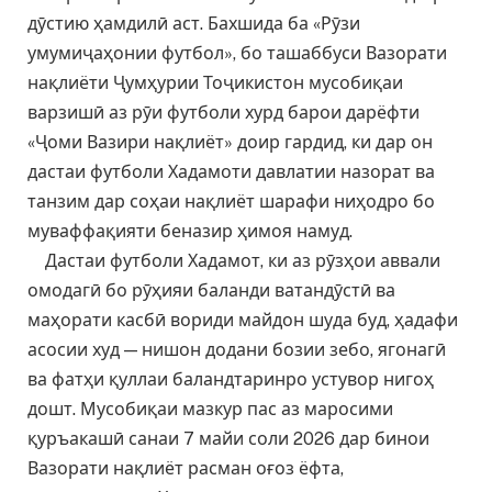
дӯстию ҳамдилӣ аст. Бахшида ба «Рӯзи
умумиҷаҳонии футбол», бо ташаббуси Вазорати
нақлиёти Ҷумҳурии Тоҷикистон мусобиқаи
варзишӣ аз рӯи футболи хурд барои дарёфти
«Ҷоми Вазири нақлиёт» доир гардид, ки дар он
дастаи футболи Хадамоти давлатии назорат ва
танзим дар соҳаи нақлиёт шарафи ниҳодро бо
муваффақияти беназир ҳимоя намуд.
Дастаи футболи Хадамот, ки аз рӯзҳои аввали
омодагӣ бо рӯҳияи баланди ватандӯстӣ ва
маҳорати касбӣ вориди майдон шуда буд, ҳадафи
асосии худ — нишон додани бозии зебо, ягонагӣ
ва фатҳи қуллаи баландтаринро устувор нигоҳ
дошт. Мусобиқаи мазкур пас аз маросими
қуръакашӣ санаи 7 майи соли 2026 дар бинои
Вазорати нақлиёт расман оғоз ёфта,