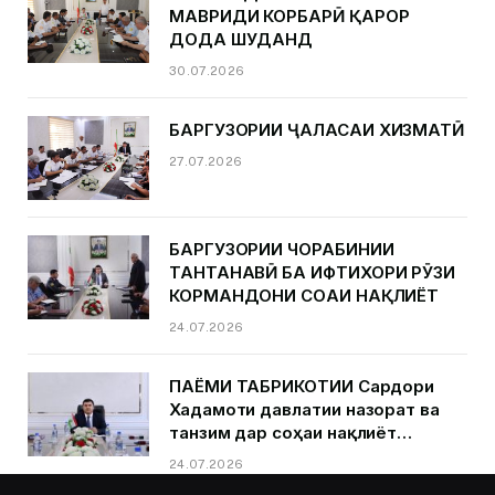
МАВРИДИ КОРБАРӢ ҚАРОР
ДОДА ШУДАНД
30.07.2026
БАРГУЗОРИИ ҶАЛАСАИ ХИЗМАТӢ
27.07.2026
БАРГУЗОРИИ ЧОРАБИНИИ
ТАНТАНАВӢ БА ИФТИХОРИ РӮЗИ
КОРМАНДОНИ СОҲАИ НАҚЛИЁТ
24.07.2026
ПАЁМИ ТАБРИКОТИИ Сардори
Хадамоти давлатии назорат ва
танзим дар соҳаи нақлиёт
Қурбонзода Д.Қ.ба муносибати
24.07.2026
Рӯзи кормандони соҳаи нақлиёт