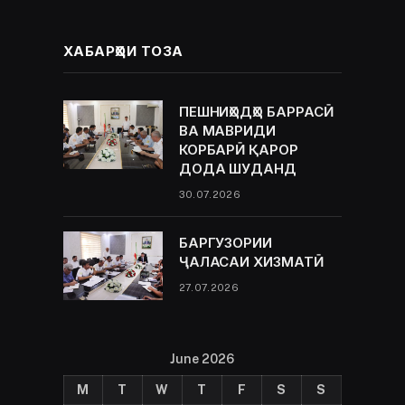
ХАБАРҲОИ ТОЗА
ПЕШНИҲОДҲО БАРРАСӢ
ВА МАВРИДИ
КОРБАРӢ ҚАРОР
ДОДА ШУДАНД
30.07.2026
БАРГУЗОРИИ
ҶАЛАСАИ ХИЗМАТӢ
27.07.2026
June 2026
M
T
W
T
F
S
S