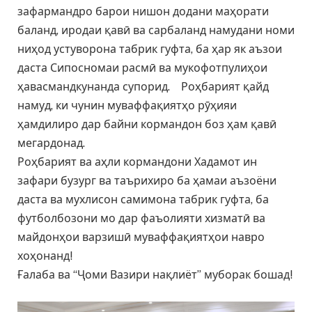
зафармандро барои нишон додани маҳорати
баланд, иродаи қавӣ ва сарбаланд намудани номи
ниҳод устуворона табрик гуфта, ба ҳар як аъзои
даста Сипосномаи расмӣ ва мукофотпулиҳои
ҳавасмандкунанда супорид. Роҳбарият қайд
намуд, ки чунин муваффақиятҳо рӯҳияи
ҳамдилиро дар байни кормандон боз ҳам қавӣ
мегардонад.
Роҳбарият ва аҳли кормандони Хадамот ин
зафари бузург ва таърихиро ба ҳамаи аъзоёни
даста ва мухлисон самимона табрик гуфта, ба
футболбозони мо дар фаъолияти хизматӣ ва
майдонҳои варзишӣ муваффақиятҳои навро
хоҳонанд!
Ғалаба ва “Ҷоми Вазири нақлиёт” муборак бошад!