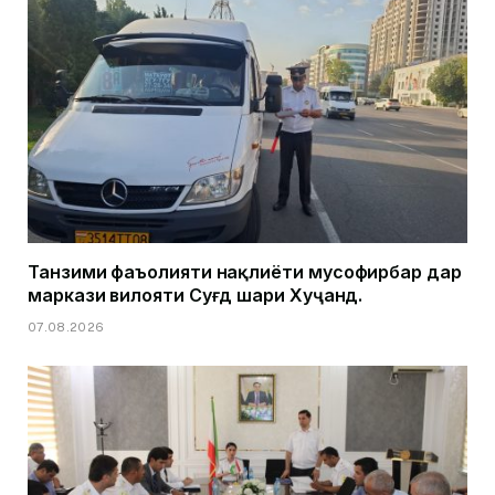
Танзими фаъолияти нақлиёти мусофирбар дар
маркази вилояти Суғд шаҳри Хуҷанд.
07.08.2026