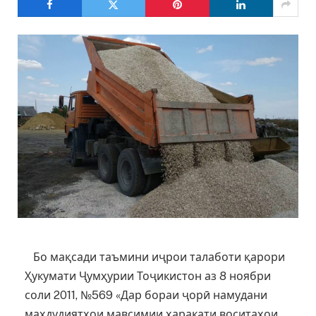
Бо мақсади таъмини иҷрои талаботи қарори
Ҳукумати Ҷумҳурии Тоҷикистон аз 8 ноябри
соли 2011, №569 «Дар бораи ҷорӣ намудани
маҳдудиятҳои мавсимии ҳаракати воситаҳои