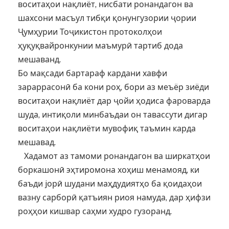
воситаҳои нақлиёт, нисбати ронандагон ва
шахсони масъул тибқи қонунгузории ҷории
Ҷумҳурии Тоҷикистон протоколҳои
ҳуқуқвайронкунии маъмурӣ тартиб дода
мешаванд.
Бо мақсади бартараф кардани хавфи
зараррасонӣ ба кони роҳ, бори аз меъёр зиёди
воситаҳои нақлиёт дар ҷойи ҳодиса фароварда
шуда, интиқоли минбаъдаи он тавассути дигар
воситаҳои нақлиёти мувофиқ таъмин карда
мешавад.
Хадамот аз тамоми ронандагон ва ширкатҳои
боркашонӣ эҳтиромона хоҳиш менамояд, ки
баъди jорӣ шудани маҳдудиятҳо ба қоидаҳои
вазну сарборӣ қатъиян риоя намуда, дар ҳифзи
роҳҳои кишвар саҳми худро гузоранд.