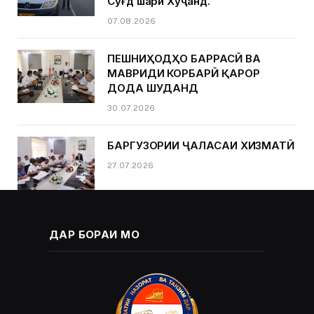
Суғд шаҳри Хуҷанд.
07.08.2026
ПЕШНИҲОДҲО БАРРАСӢ ВА
МАВРИДИ КОРБАРӢ ҚАРОР
ДОДА ШУДАНД
30.07.2026
БАРГУЗОРИИ ҶАЛАСАИ ХИЗМАТӢ
27.07.2026
ДАР БОРАИ МО