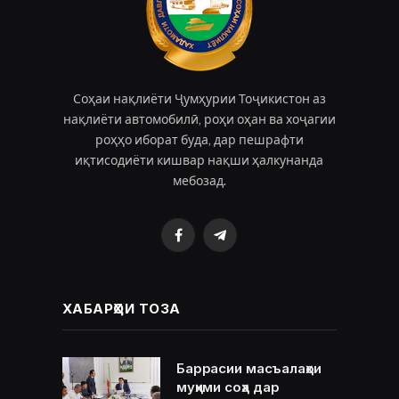
Соҳаи нақлиёти Ҷумҳурии Тоҷикистон аз
нақлиёти автомобилӣ, роҳи оҳан ва хоҷагии
роҳҳо иборат буда, дар пешрафти
иқтисодиёти кишвар нақши ҳалкунанда
мебозад.
Facebook
Telegram
ХАБАРҲОИ ТОЗА
Баррасии масъалаҳои
муҳими соҳа дар