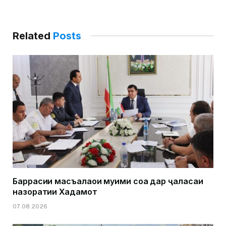
Related
Posts
Баррасии масъалаҳои муҳими соҳа дар ҷаласаи
назоратии Хадамот
07.08.2026