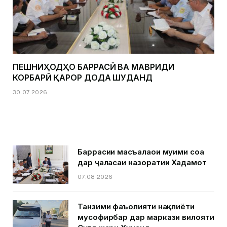
ПЕШНИҲОДҲО БАРРАСӢ ВА МАВРИДИ
КОРБАРӢ ҚАРОР ДОДА ШУДАНД
30.07.2026
Баррасии масъалаҳои муҳими соҳа
дар ҷаласаи назоратии Хадамот
07.08.2026
Танзими фаъолияти нақлиёти
мусофирбар дар маркази вилояти