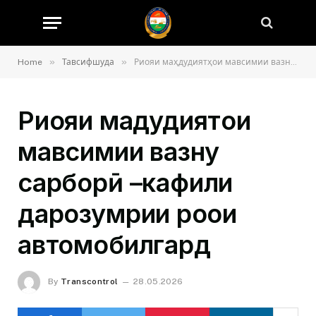
»
»
Home
Тавсифшуда
Риояи маҳдудиятҳои мавсимии вазну сарборӣ –кафили дарозумрии роҳҳои автомобилгард
Риояи маҳдудиятҳои
мавсимии вазну
сарборӣ –кафили
дарозумрии роҳҳои
автомобилгард
By
Transcontrol
28.05.2026