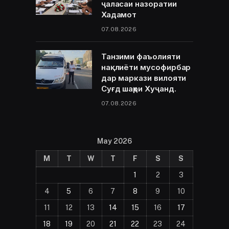
ҷаласаи назоратии
Хадамот
07.08.2026
Танзими фаъолияти
нақлиёти мусофирбар
дар маркази вилояти
Суғд шаҳри Хуҷанд.
07.08.2026
May 2026
M
T
W
T
F
S
S
1
2
3
4
5
6
7
8
9
10
11
12
13
14
15
16
17
18
19
20
21
22
23
24