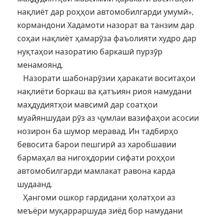
нақлиёт дар роҳҳои автомобилгарди умумӣ»,
кормандони Хадамоти назорат ва танзим дар
соҳаи нақлиёт ҳамарӯза фаъолияти худро дар
нуқтаҳои назоратию баркашӣ пурзӯр
менамоянд.
Назорати шабонарӯзии ҳаракати воситаҳои
нақлиёти боркаш ва қатъиян риоя намудани
маҳдудиятҳои мавсимӣ дар соатҳои
муайяншудаи рӯз аз ҷумлаи вазифаҳои асосии
нозирон ба шумор меравад. Ин тадбирҳо
бевосита барои пешгирӣ аз харобшавии
бармаҳал ва нигоҳдории сифати роҳҳои
автомобилгарди мамлакат равона карда
шудаанд.
Ҳангоми ошкор гардидани ҳолатҳои аз
меъёри муқарраршуда зиёд бор намудани