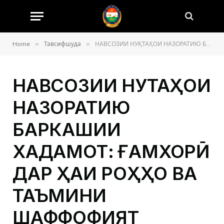
»
»
Home
Тавсифшуда
НАВСОЗИИ НУҚТАҲОИ НАЗОРАТИЮ БАРКАШИИ ХАДАМОТ: ҒАМХОРӢ ДАР ҲАҚҚИ РОҲҲО ВА ТАЪМИНИ ШАФФОФИЯТ
НАВСОЗИИ НУҚТАҲОИ
НАЗОРАТИЮ
БАРКАШИИ
ХАДАМОТ: ҒАМХОРӢ
ДАР ҲАҚҚИ РОҲҲО ВА
ТАЪМИНИ
ШАФФОФИЯТ