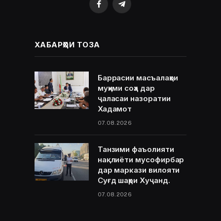
Facebook
Telegram
ХАБАРҲОИ ТОЗА
Баррасии масъалаҳои
муҳими соҳа дар
ҷаласаи назоратии
Хадамот
07.08.2026
Танзими фаъолияти
нақлиёти мусофирбар
дар маркази вилояти
Суғд шаҳри Хуҷанд.
07.08.2026