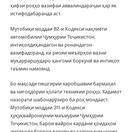
ҳифзи роҳҳо вазифаи аввалиндараҷаи ҳар як
истифодабаранда аст.
Мутобиқи моддаи 82-и Кодекси нақлиёти
автомобилии Ҷумҳурии Тоҷикистон,
интиқолдиҳандагон ва ронандагон
вазифадоранд, ки риояи меъёрҳои вазни
муқарраршударо ҳангоми боркунӣ ва интиқол
таъмин намоянд.
Бо мақсади пешгирии харобшавии бармаҳал
ва нигоҳдории ҳолати техникии роҳҳо, Хадамот
назорати шабонарӯзиро ба роҳ мондааст.
Мутобиқи моддаи 311-и Кодекси
ҳуқуқвайронкунии маъмурии Ҷумҳурии
Тоҷикистон, барои вайрон кардани қоидаҳои
интиқоли борҳои вазнин ва калонҳаҷм чунин