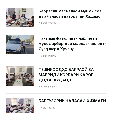
Баррасии масъалаҳои муҳими соҳа
дар ҷаласаи назоратии Хадамот
07.08.2026
Танзими фаъолияти нақлиёти
мусофирбар дар маркази вилояти
Суғд шаҳри Хуҷанд.
07.08.2026
ПЕШНИҲОДҲО БАРРАСӢ ВА
МАВРИДИ КОРБАРӢ ҚАРОР
ДОДА ШУДАНД
30.07.2026
БАРГУЗОРИИ ҶАЛАСАИ ХИЗМАТӢ
27.07.2026