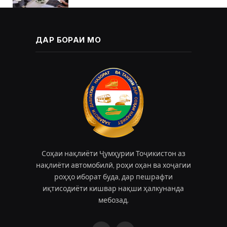
ДАР БОРАИ МО
Соҳаи нақлиёти Ҷумҳурии Тоҷикистон аз
нақлиёти автомобилӣ, роҳи оҳан ва хоҷагии
роҳҳо иборат буда, дар пешрафти
иқтисодиёти кишвар нақши ҳалкунанда
мебозад.