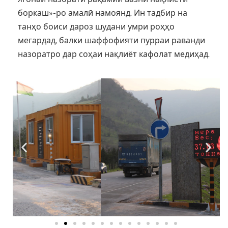
боркаш»-ро амалӣ намоянд. Ин тадбир на
танҳо боиси дароз шудани умри роҳҳо
мегардад, балки шаффофияти пурраи раванди
назоратро дар соҳаи нақлиёт кафолат медиҳад.