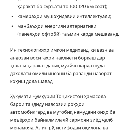
ҳаракат бо суръати то 100-120 км/соат);
камераҳои мушоҳидавии интеллектуалӣ;
манбаъҳои энергияи алтернативӣ
(панелҳои офтобӣ) таъмин карда мешаванд.
Ин технологияҳо имкон медиҳанд, ки вазн ва
андозаи воситаҳои нақлиёти боркаш дар
ҳолати ҳаракат дақиқ муайян карда шуда,
дахолати омили инсонӣ ба раванди назорат
коҳиш дода шавад.
Ҳукумати Ҷумҳурии Тоҷикистон ҳамасола
барои таҷдиду навсозии роҳҳои
автомобилгард ва мутобиқ намудани онҳо ба
меъёрҳои байналмилалӣ сармояи зиёд ҷалб
менамояд. Аз ин рӯ, истифодаи оқилона ва