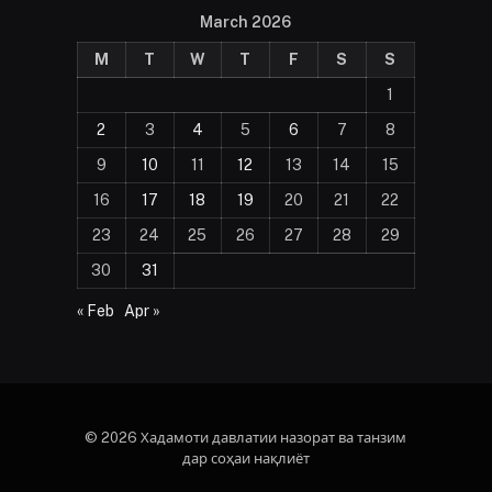
March 2026
M
T
W
T
F
S
S
1
2
3
4
5
6
7
8
9
10
11
12
13
14
15
16
17
18
19
20
21
22
23
24
25
26
27
28
29
30
31
« Feb
Apr »
© 2026 Хадамоти давлатии назорат ва танзим
дар соҳаи нақлиёт