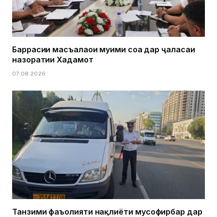
Баррасии масъалаҳои муҳими соҳа дар ҷаласаи
назоратии Хадамот
07.08.2026
Танзими фаъолияти нақлиёти мусофирбар дар