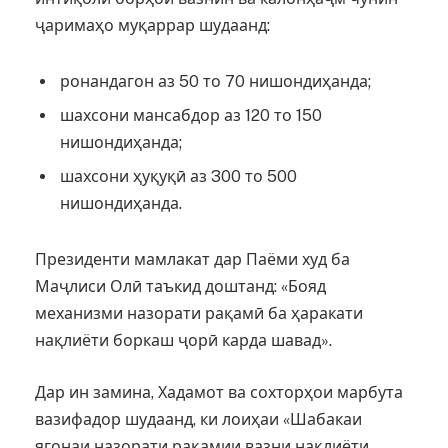
ҷаримаҳо муқаррар шудаанд:
ронандагон аз 50 то 70 нишондиҳанда;
шахсони мансабдор аз 120 то 150
нишондиҳанда;
шахсони ҳуқуқӣ аз 300 то 500
нишондиҳанда.
Президенти мамлакат дар Паёми худ ба
Маҷлиси Олӣ таъкид доштанд: «Бояд
механизми назорати рақамӣ ба ҳаракати
нақлиёти боркаш ҷорӣ карда шавад».
Дар ин замина, Хадамот ва сохторҳои марбута
вазифадор шудаанд, ки лоиҳаи «Шабакаи
ягонаи назорати рақамии вазни нақлиёти