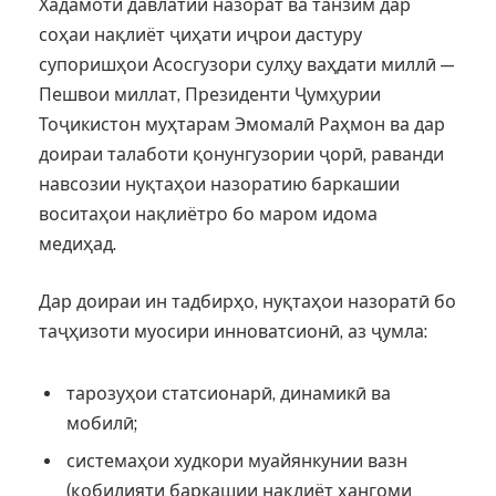
Хадамоти давлатии назорат ва танзим дар
соҳаи нақлиёт ҷиҳати иҷрои дастуру
супоришҳои Асосгузори сулҳу ваҳдати миллӣ —
Пешвои миллат, Президенти Ҷумҳурии
Тоҷикистон муҳтарам Эмомалӣ Раҳмон ва дар
доираи талаботи қонунгузории ҷорӣ, раванди
навсозии нуқтаҳои назоратию баркашии
воситаҳои нақлиётро бо маром идома
медиҳад.
Дар доираи ин тадбирҳо, нуқтаҳои назоратӣ бо
таҷҳизоти муосири инноватсионӣ, аз ҷумла:
тарозуҳои статсионарӣ, динамикӣ ва
мобилӣ;
системаҳои худкори муайянкунии вазн
(қобилияти баркашии нақлиёт ҳангоми