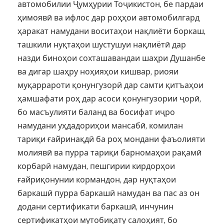
автомобилии Ҷумҳурии Тоҷикистон, бе пардаи
ҳимоявӣ ва ифлос дар роҳҳои автомобилгард
ҳаракат намудани воситаҳои нақлиёти боркаш,
ташкили нуқтаҳои шустушуи нақлиётӣ дар
назди биноҳои сохташавандаи шаҳри Душанбе
ва дигар шаҳру ноҳияҳои кишвар, риояи
муқаррароти қонунгузорӣ дар самти қитъаҳои
ҳамшафати роҳ дар асоси қонунгузории ҷорӣ,
бо масъулияти баланд ва босифат иҷро
намудани уҳдадориҳои мансабӣ, комилан
тариқи ғайринақдӣ ба роҳ мондани фаъолияти
молиявӣ ва пурра тариқи барномаҳои рақамӣ
корбарӣ намудан, пешгирии кирдорҳои
ғайриқонунии кормандон, дар нуқтаҳои
баркашӣ пурра баркашӣ намудан ва пас аз он
додани сертификати баркашӣ, инчунин
сертификатҳои мутобиқату салоҳият, бо