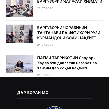
БАРГУЗОРИИ ҶАЛАСАИ ХИЗМАТӢ
27.07.2026
БАРГУЗОРИИ ЧОРАБИНИИ
ТАНТАНАВӢ БА ИФТИХОРИ РӮЗИ
КОРМАНДОНИ СОҲАИ НАҚЛИЁТ
24.07.2026
ПАЁМИ ТАБРИКОТИИ Сардори
Хадамоти давлатии назорат ва
танзим дар соҳаи нақлиёт
Қурбонзода Д.Қ.ба муносибати
24.07.2026
Рӯзи кормандони соҳаи нақлиёт
ДАР БОРАИ МО