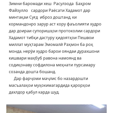
Зимни баромади хеш Расулзода Баҳром
Файзулло сардори Раёсати Хадамот дар
минтақаи Суғд иброз доштанд, ки
кормандонро зарур аст кору фаъолияти худро
дар доираи супоришҳои протоколии сардори
Хадамот тибқи дастуру ҳидоятҳои Пешвои
миллат муҳтарам Эмомалӣ Раҳмон ба роҳ
монда, нерӯи худро барои ояндаи дурахшони
кишвари маҳбуб равона намоянд ва
содиқонаву софдилона меҳнати пурсамару
созанда дошта бошанд.
Дар фарҷоми маҷлис бо назардошти
масъалаҳои муҳокимагардида қарорҳои
дахлдор қабул карда шуд.