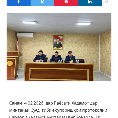
Санаи 4.02.2026 дар Раёсати Хадамот дар
минтақаи Суғд тибқи супоришҳои протоколии
Сардори Хадамот муҳтарам Қурбонзода Д.Қ.