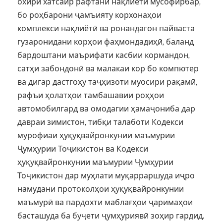
охири хатсайр рафтани нақлиёти мусофирбар,
бо роҳбарони ҷамъияту корхонаҳои
комплекси нақлиётӣ ва ронандагон пайваста
гузаронидани корҳои фаҳмондадиҳӣ, баланд
бардоштани маърифати касбии кормандон,
сатҳи забондонӣ ва малакаи кор бо компютер
ва дигар дастгоҳу таҷҳизоти муосири рақамӣ,
рафъи ҳолатҳои тамбашавии роҳҳои
автомобилгард ва омодагии ҳамаҷониба дар
давраи зимистон, тибқи талаботи Кодекси
мурофиаи ҳуқуқвайронкунии маъмурии
Ҷумҳурии Тоҷикистон ва Кодекси
ҳуқуқвайронкунии маъмурии Ҷумҳурии
Тоҷикистон дар муҳлати муқарраршуда иҷро
намудани протоколҳои ҳуқуқвайронкунии
маъмурӣ ва пардохти маблағҳои ҷаримаҳои
басташуда ба буҷети ҷумҳуриявӣ зоҳир гардид.