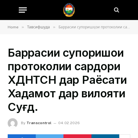
»
»
Home
Тавсифшуда
Баррасии супоришҳои протоколии сардори ХДНТСН дар Раёсати Хадамот дар вилояти Суғд.
Баррасии супоришҳои
протоколии сардори
ХДНТСН дар Раёсати
Хадамот дар вилояти
Суғд.
By
Transcontrol
04.02.2026