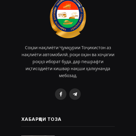
Соҳаи нақлиёти Ҷумҳурии Тоҷикистон аз
нақлиёти автомобилӣ, роҳи оҳан ва хоҷагии
роҳҳо иборат буда, дар пешрафти
иқтисодиёти кишвар нақши ҳалкунанда
мебозад.
Facebook
Telegram
ХАБАРҲОИ ТОЗА