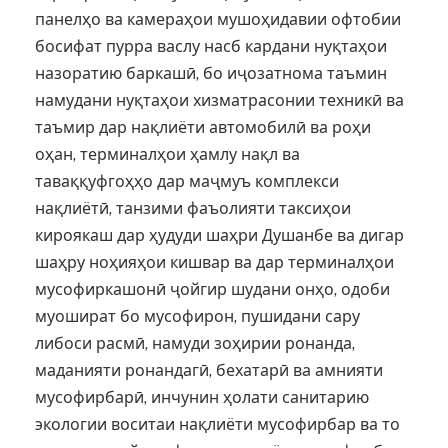
панелҳо ва камераҳои мушоҳидавии офтобии
босифат пурра васлу насб кардани нуқтаҳои
назоратию баркашӣ, бо иҷозатнома таъмин
намудани нуқтаҳои хизматрасонии техникӣ ва
таъмир дар нақлиёти автомобилӣ ва роҳи
оҳан, терминалҳои ҳамлу нақл ва
таваққуфгоҳҳо дар маҷмуъ комплекси
нақлиётӣ, танзими фаъолияти таксиҳои
кироякаш дар ҳудуди шаҳри Душанбе ва дигар
шаҳру ноҳияҳои кишвар ва дар терминалҳои
мусофиркашонӣ ҷойгир шудани онҳо, одоби
муошират бо мусофирон, пушидани сару
либоси расмӣ, намуди зоҳирии ронанда,
маданияти ронандагӣ, бехатарӣ ва амнияти
мусофирбарӣ, инчунин ҳолати санитарию
экологии воситаи нақлиёти мусофирбар ва то