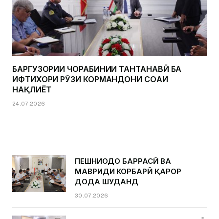
БАРГУЗОРИИ ЧОРАБИНИИ ТАНТАНАВӢ БА
ИФТИХОРИ РӮЗИ КОРМАНДОНИ СОҲАИ
НАҚЛИЁТ
24.07.2026
ПЕШНИҲОДҲО БАРРАСӢ ВА
МАВРИДИ КОРБАРӢ ҚАРОР
ДОДА ШУДАНД
30.07.2026