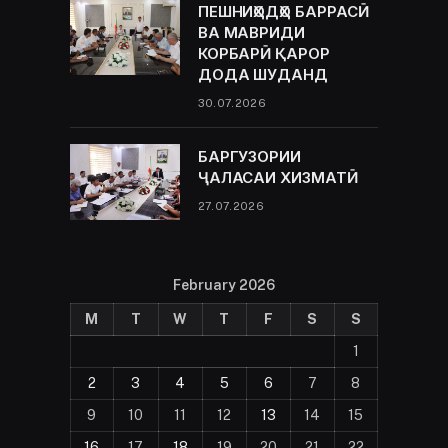
ПЕШНИҲОДҲО БАРРАСӢ
ВА МАВРИДИ
КОРБАРӢ ҚАРОР
ДОДА ШУДАНД
30.07.2026
БАРГУЗОРИИ
ҶАЛАСАИ ХИЗМАТӢ
27.07.2026
February 2026
M
T
W
T
F
S
S
1
2
3
4
5
6
7
8
9
10
11
12
13
14
15
16
17
18
19
20
21
22