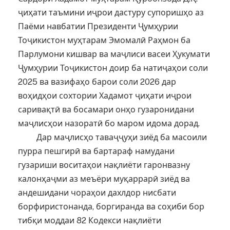
ҷиҳати таъмини иҷрои дастуру супоришҳо аз
Паёми навбатии Президенти Ҷумҳурии
Тоҷикистон муҳтарам Эмомалӣ Раҳмон ба
Парлумони кишвар ва маҷлиси васеи Ҳукумати
Ҷумҳурии Тоҷикистон доир ба натиҷаҳои соли
2025 ва вазифаҳо барои соли 2026 дар
воҳидҳои сохтории Хадамот ҷиҳати иҷрои
саривақтӣ ва босамари онҳо гузаронидани
маҷлисҳои назоратӣ бо маром идома дорад.
Дар маҷлисҳо таваҷҷуҳи зиёд ба масоили
пурра пешгирӣ ва бартараф намудани
гузариши воситаҳои нақлиёти гаронвазну
калонҳаҷми аз меъёри муқаррарӣ зиёд ва
андешидани чораҳои дахлдор нисбати
борфиристонанда, боргиранда ва соҳиби бор
тибқи моддаи 82 Кодекси нақлиёти