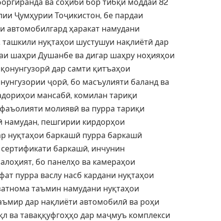
оргиранда ва соҳиби бор тибқи моддаи 82
лии Ҷумҳурии Тоҷикистон, бе пардаи
ои автомобилгард ҳаракат намудани
 ташкили нуқтаҳои шустушуи нақлиётӣ дар
аи шаҳри Душанбе ва дигар шаҳру ноҳияҳои
 қонунгузорӣ дар самти қитъаҳои
нунгузории ҷорӣ, бо масъулияти баланд ва
адориҳои мансабӣ, комилан тариқи
 фаъолияти молиявӣ ва пурра тариқи
 намудан, пешгирии кирдорҳои
ар нуқтаҳои баркашӣ пурра баркашӣ
и сертификати баркашӣ, инчунин
алоҳият, бо панелҳо ва камераҳои
ат пурра васлу насб кардани нуқтаҳои
затнома таъмин намудани нуқтаҳои
аъмир дар нақлиёти автомобилӣ ва роҳи
қл ва таваққуфгоҳҳо дар маҷмуъ комплекси