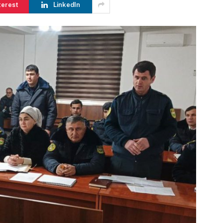
terest
LinkedIn