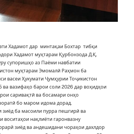
ти Хадамот дар минтақаи Бохтар тибқи
дори Хадамот муҳтарам Қурбонзода Д.Қ.
уру супоришҳо аз Паёми навбатии
истон муҳтарам Эмомалӣ Раҳмон ба
си васеи Ҳукумати Ҷумҳурии Тоҷикистон
5 ва вазифаҳо барои соли 2026 дар воҳидҳои
рои саривақтӣ ва босамари онҳо
зоратӣ бо маром идома дорад.
иёд ба масоили пурра пешгирӣ ва
и воситаҳои нақлиёти гаронвазну
ррарӣ зиёд ва андешидани чораҳои дахлдор