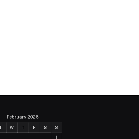
February 2026
T
W
T
F
S
S
1