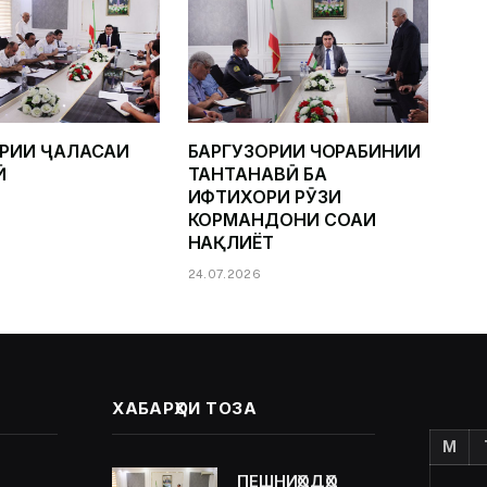
ОРИИ ҶАЛАСАИ
БАРГУЗОРИИ ЧОРАБИНИИ
Ӣ
ТАНТАНАВӢ БА
ИФТИХОРИ РӮЗИ
КОРМАНДОНИ СОҲАИ
НАҚЛИЁТ
24.07.2026
ХАБАРҲОИ ТОЗА
M
ПЕШНИҲОДҲО