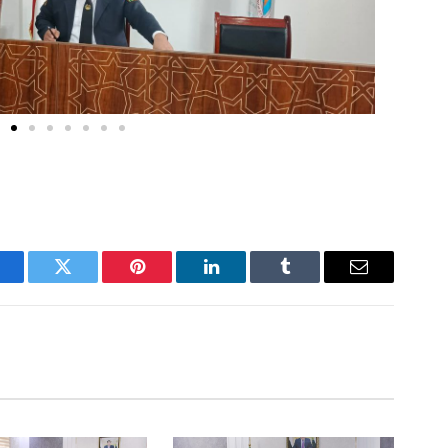
acebook
Twitter
Pinterest
LinkedIn
Tumblr
Email