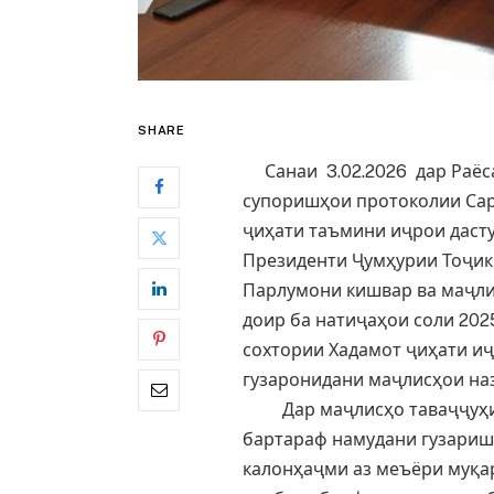
SHARE
Санаи 3.02.2026 дар Раёса
супоришҳои протоколии Сар
ҷиҳати таъмини иҷрои даст
Президенти Ҷумҳурии Тоҷик
Парлумони кишвар ва маҷли
доир ба натиҷаҳои соли 202
сохтории Хадамот ҷиҳати иҷ
гузаронидани маҷлисҳои на
Дар маҷлисҳо таваҷҷуҳи з
бартараф намудани гузариш
калонҳаҷми аз меъёри муқа