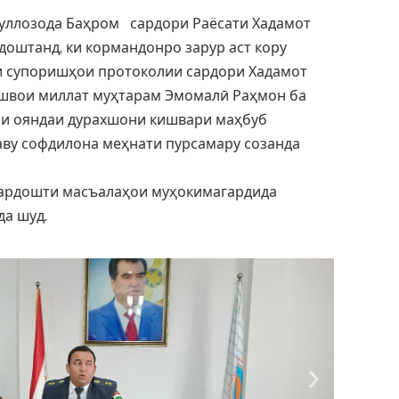
лозода Баҳром сардори Раёсати Хадамот
оштанд, ки кормандонро зарур аст кору
и супоришҳои протоколии сардори Хадамот
ешвои миллат муҳтарам Эмомалӣ Раҳмон ба
рои ояндаи дурахшони кишвари маҳбуб
аву софдилона меҳнати пурсамару созанда
зардошти масъалаҳои муҳокимагардида
да шуд.