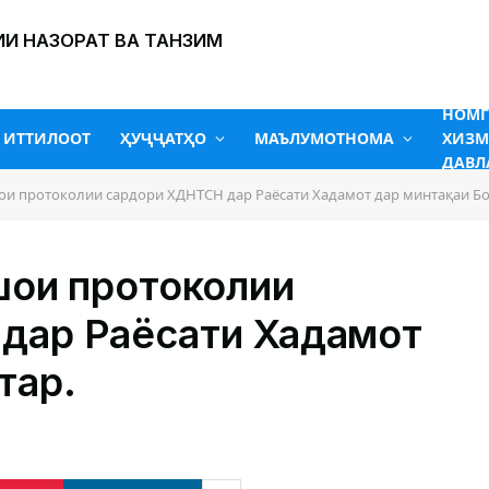
И НАЗОРАТ ВА ТАНЗИМ
НОМ
ИТТИЛООТ
ҲУҶҶАТҲО
МАЪЛУМОТНОМА
ХИЗМ
ДАВЛ
и протоколии сардори ХДНТСН дар Раёсати Хадамот дар минтақаи Бо
ҳои протоколии
дар Раёсати Хадамот
тар.