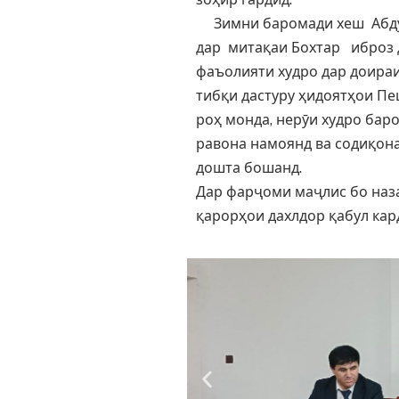
Зимни баромади хеш Абдул
дар митақаи Бохтар иброз д
фаъолияти худро дар доира
тибқи дастуру ҳидоятҳои П
роҳ монда, нерӯи худро ба
равона намоянд ва содиқон
дошта бошанд.
Дар фарҷоми маҷлис бо на
қарорҳои дахлдор қабул кар