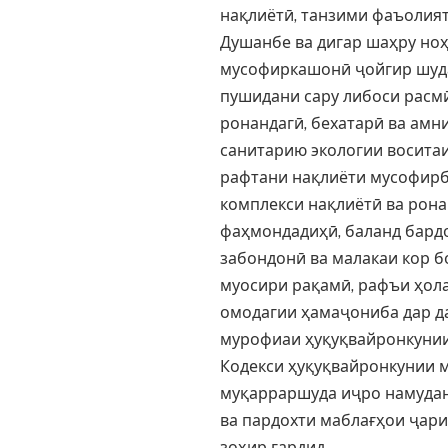
нақлиётӣ, танзими фаъолият
Душанбе ва дигар шаҳру но
мусофиркашонӣ ҷойгир шуда
пушидани сару либоси расмӣ
ронандагӣ, бехатарӣ ва амн
санитарию экологии воситаи
рафтани нақлиёти мусофирб
комплекси нақлиётӣ ва рона
фаҳмондадиҳӣ, баланд бард
забондонӣ ва малакаи кор б
муосири рақамӣ, рафъи ҳол
омодагии ҳамаҷониба дар да
мурофиаи ҳуқуқвайронкунии
Кодекси ҳуқуқвайронкунии 
муқарраршуда иҷро намуда
ва пардохти маблағҳои ҷар
зоҳир гардид.