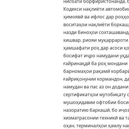
нисбати борфиристонанда, б
Кодекси нақлиёти автомоби
ҳимоявӣ ва ифлос дар роҳҳ
воситаҳои нақлиёти боркаш,
назди биноҳои сохташаванд
кишвар, риояи муқаррароти
ҳамшафати роҳ дар асоси қо
босифат иҷро намудани уҳд
ғайринақдӣ ба роҳ мондани
барномаҳои рақамӣ корбарӣ
ғайриқонунии кормандон, д
намудан ва пас аз он додан
сертификатҳои мутобиқату с
мушоҳидавии офтобии босиф
назоратию баркашӣ, бо иҷо
хизматрасонии техникӣ ва т
оҳан, терминалҳои ҳамлу на