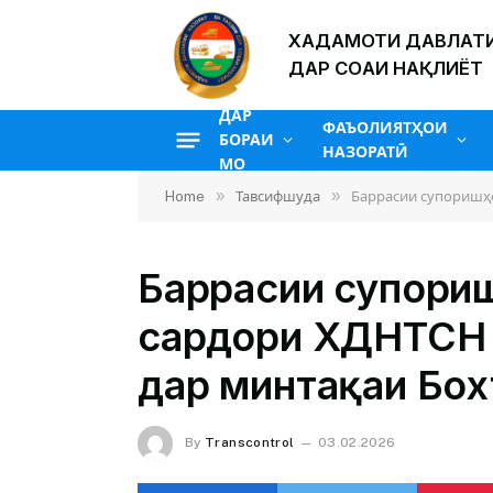
ХАДАМОТИ ДАВЛАТИ
ДАР СОҲАИ НАҚЛИЁТ
ДАР
ФАЪОЛИЯТҲОИ
БОРАИ
НАЗОРАТӢ
МО
»
»
Home
Тавсифшуда
Баррасии супоришҳо
Баррасии супориш
сардори ХДНТСН 
дар минтақаи Бох
By
Transcontrol
03.02.2026