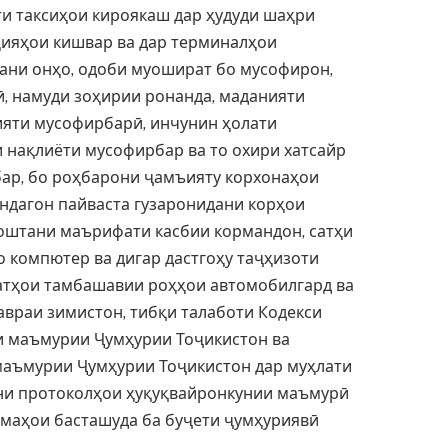
и таксиҳои кироякаш дар ҳудуди шаҳри
ҳияҳои кишвар ва дар терминалҳои
ни онҳо, одоби муошират бо мусофирон,
, намуди зоҳирии ронанда, маданияти
ияти мусофирбарӣ, инчунин ҳолати
 нақлиёти мусофирбар ва то охири хатсайр
ар, бо роҳбарони ҷамъияту корхонаҳои
ндагон пайваста гузаронидани корҳои
оштани маърифати касбии кормандон, сатҳи
о компютер ва дигар дастгоҳу таҷҳизоти
атҳои тамбашавии роҳҳои автомобилгард ва
враи зимистон, тибқи талаботи Кодекси
 маъмурии Ҷумҳурии Тоҷикистон ва
маъмурии Ҷумҳурии Тоҷикистон дар муҳлати
ни протоколҳои ҳуқуқвайронкунии маъмурӣ
имаҳои басташуда ба буҷети ҷумҳуриявӣ