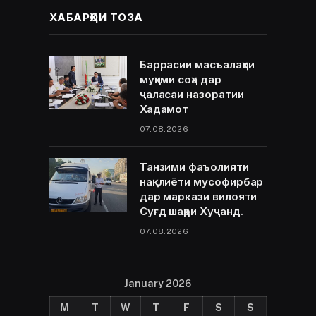
ХАБАРҲОИ ТОЗА
Баррасии масъалаҳои
муҳими соҳа дар
ҷаласаи назоратии
Хадамот
07.08.2026
Танзими фаъолияти
нақлиёти мусофирбар
дар маркази вилояти
Суғд шаҳри Хуҷанд.
07.08.2026
January 2026
M
T
W
T
F
S
S