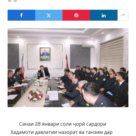
Санаи 28 январи соли ҷорӣ сардори
Хадамоти давлатии назорат ва танзим дар