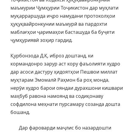
маъмурии Ҷумҳурии Тоҷикистон дар муҳлати
муқарраршуда иҷро намудани протоколҳои
ҳуқуқвайронкунии маъмурӣ ва пардохти
маблағҳои ҷаримаҳои басташуда ба буҷети
ҷумҳуриявӣ зоҳир гардид.
Қурбонзода Д.Қ. иброз доштанд, ки
кормандонро зарур аст кору фаъолияти худро
дар асоси дастуру ҳидоятҳои Пешвои миллат
муҳтарам Эмомалӣ Раҳмон ба роҳ монда,
нерӯи худро барои ояндаи дурахшони кишвари
маҳбуб равона намоянд ва содиқонаву
софдилона меҳнати пурсамару созанда дошта
бошанд.
Дар фароварди маҷлис бо назардошти