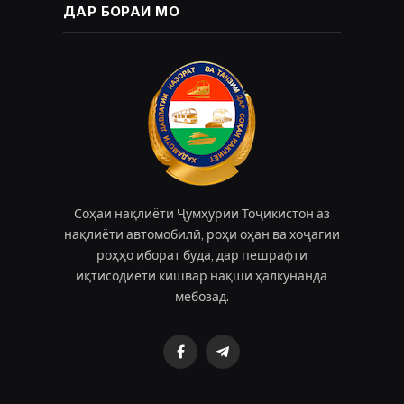
ДАР БОРАИ МО
Соҳаи нақлиёти Ҷумҳурии Тоҷикистон аз
нақлиёти автомобилӣ, роҳи оҳан ва хоҷагии
роҳҳо иборат буда, дар пешрафти
иқтисодиёти кишвар нақши ҳалкунанда
мебозад.
Facebook
Telegram