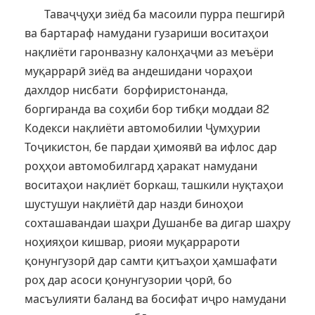
Таваҷҷуҳи зиёд ба масоили пурра пешгирӣ
ва бартараф намудани гузариши воситаҳои
нақлиёти гаронвазну калонҳаҷми аз меъёри
муқаррарӣ зиёд ва андешидани чораҳои
дахлдор нисбати борфиристонанда,
боргиранда ва соҳиби бор тибқи моддаи 82
Кодекси нақлиёти автомобилии Ҷумҳурии
Тоҷикистон, бе пардаи ҳимоявӣ ва ифлос дар
роҳҳои автомобилгард ҳаракат намудани
воситаҳои нақлиёт боркаш, ташкили нуқтаҳои
шустушуи нақлиётӣ дар назди биноҳои
сохташавандаи шаҳри Душанбе ва дигар шаҳру
ноҳияҳои кишвар, риояи муқаррароти
қонунгузорӣ дар самти қитъаҳои ҳамшафати
роҳ дар асоси қонунгузории ҷорӣ, бо
масъулияти баланд ва босифат иҷро намудани