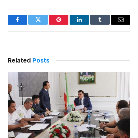
Facebook
Twitter
Pinterest
LinkedIn
Tumblr
Email
Related
Posts