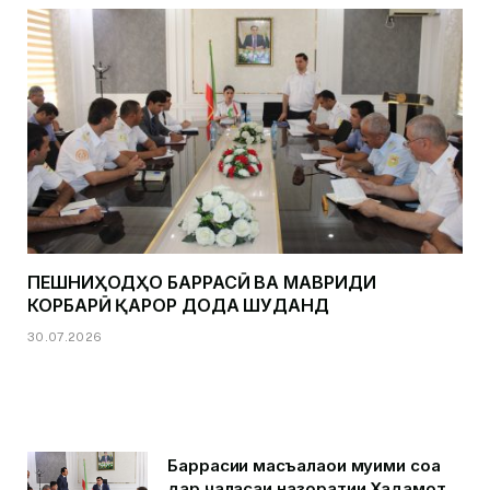
ПЕШНИҲОДҲО БАРРАСӢ ВА МАВРИДИ
КОРБАРӢ ҚАРОР ДОДА ШУДАНД
30.07.2026
Баррасии масъалаҳои муҳими соҳа
дар ҷаласаи назоратии Хадамот