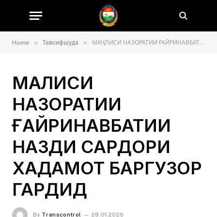
»
»
Home
Тавсифшуда
МАҶЛИСИ НАЗОРАТИИ ҒАЙРИНАВБАТИИ НАЗДИ САРДОРИ ХАДАМОТ БАРГУЗОР ГАРДИД
МАҶЛИСИ
НАЗОРАТИИ
ҒАЙРИНАВБАТИИ
НАЗДИ САРДОРИ
ХАДАМОТ БАРГУЗОР
ГАРДИД
By
Transcontrol
28.01.2026