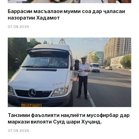
Баррасии масъалаҳои муҳими соҳа дар ҷаласаи
назоратии Хадамот
07.08.2026
Танзими фаъолияти нақлиёти мусофирбар дар
маркази вилояти Суғд шаҳри Хуҷанд.
07.08.2026