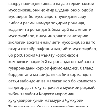
шаҳру ноҳияҳои кишвар ва дар терминалҳои
мусофиркашонӣ ҷойгир шудани онҳо, одоби
муошират бо мусофирон, пушидани сару
либоси расмӣ, намуди зоҳирии ронанда,
маданияти ронандагӣ, бехатарӣ ва амнияти
мусофирбарӣ, инчунин ҳолати санитарию
экологии воситаи нақлиёти мусофирбар ва то
охири хатсайр рафтани нақлиёти мусофирбар,
бо роҳбарони ҷамъияту корхонаҳои
комплекси нақлиётӣ ва ронандагон пайваста
гузаронидани корҳои фаҳмондадиҳӣ, баланд
бардоштани маърифати касбии кормандон,
сатҳи забондонӣ ва малакаи кор бо компютер
ва дигар дастгоҳу таҷҳизоти муосири рақамӣ,
тибқи талаботи Кодекси мурофиаи
ҳуқуқвайронкунии маъмурии Ҷумҳурии
Тоҷикистон ва Кодекси ҳуқуқвайронкунии