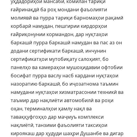
уҳдадориҳои мансабӣ, комилан тариқи
ғайринақдӣ ба роҳ мондани фаъолияти
молиявӣ ва пурра тариқи барномаҳои рақамӣ
корбарӣ намудан, пешгирии кирдорҳои
ғайриқонунии кормандон, дар нуқтаҳои
баркашӣ пурра баркашӣ намудан ва пас аз он
додани сертификати баркашӣ, инчунин
сертификатҳои мутобиқату салоҳият, бо
панелҳо ва камераҳои мушоҳидавии офтобии
босифат пурра васлу насб кардани нуқтаҳои
назоратию баркашӣ, бо иҷозатнома таъмин
намудани нуқтаҳои хизматрасонии техникӣ ва
таъмир дар нақлиёти автомобилӣ ва роҳи
оҳан, терминалҳои ҳамлу нақл ва
таваққуфгоҳҳо дар маҷмуъ комплекси
нақлиётӣ, танзими фаъолияти таксиҳои
кироякаш дар ҳудуди шаҳри Душанбе ва дигар