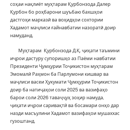
соҳаи нақлиёт муҳтарам Қурбонзода Далер
Қурбон бо роҳбарони шуъбаю бахшҳои
дастгоҳи марказӣ ва воҳидҳои сохтории
Хадамот маҷлиси ғайнавбатии назоратӣ доир
намуданд.
Муҳтарам Қурбонзода Д.Қ. ҷиҳати таъмини
иҷрои дастуру супоришҳо аз Паёми навбатии
Президенти Ҷумҳурии Тоҷикистон муҳтарам
Эмомалӣ Раҳмон ба Парлумони кишвар ва
маҷлиси васеи Ҳукумати Ҷумҳурии Тоҷикистон
доир ба натиҷаҳои соли 2025 ва вазифаҳо
барои соли 2026 таваҷҷуҳ зоҳир намуда,
ҷиҳати иҷрои саривақтӣ ва босамари онҳо дар
назди масъулини Хадамот вазифаҳои мушаххас
гузоштанд.