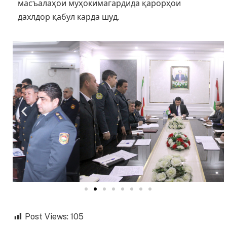
масъалаҳои муҳокимагардида қарорҳои
дахлдор қабул карда шуд.
Post Views:
105