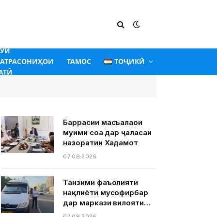
ГӮИ
АТРАСОНИҲОИ
ТАМОС
ТОҶИКӢ
АТӢ
Баррасии масъалаҳои
муҳими соҳа дар ҷаласаи
назоратии Хадамот
07.08.2026
Танзими фаъолияти
нақлиёти мусофирбар
дар маркази вилояти
Суғд шаҳри Хуҷанд.
07.08.2026