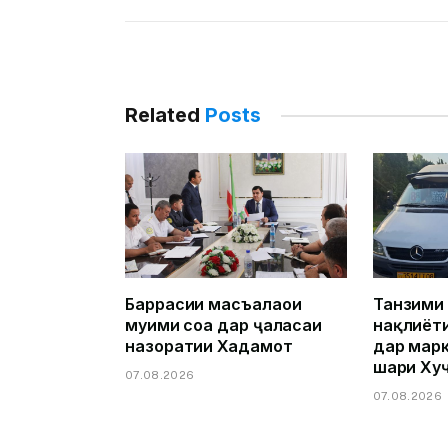
Related
Posts
Баррасии масъалаҳои
Танзими
муҳими соҳа дар ҷаласаи
нақлиёт
назоратии Хадамот
дар марк
шаҳри Ху
07.08.2026
07.08.2026