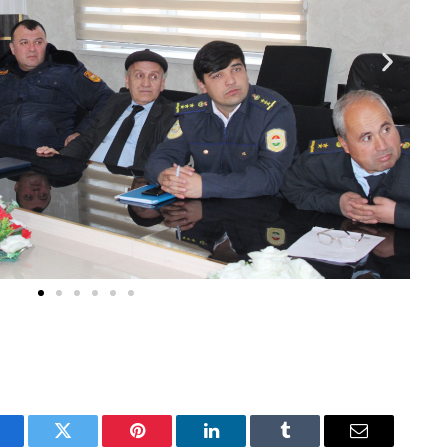
acebook
Twitter
Pinterest
LinkedIn
Tumblr
Email