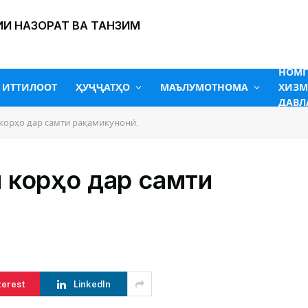
И НАЗОРАТ ВА ТАНЗИМ
НОМ
ИТТИЛООТ
ҲУҶҶАТҲО
МАЪЛУМОТНОМА
ХИЗМ
ДАВЛ
корҳо дар самти рақамикунонӣ.
и корҳо дар самти
terest
LinkedIn