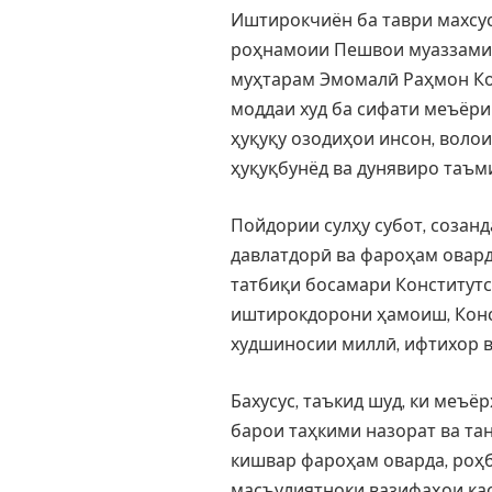
Иштирокчиён ба таври махсус
роҳнамоии Пешвои муаззами 
муҳтарам Эмомалӣ Раҳмон Кон
моддаи худ ба сифати меъёри
ҳуқуқу озодиҳои инсон, воло
ҳуқуқбунёд ва дунявиро таъм
Пойдории сулҳу субот, созан
давлатдорӣ ва фароҳам овард
татбиқи босамари Конститутс
иштирокдорони ҳамоиш, Конст
худшиносии миллӣ, ифтихор 
Бахусус, таъкид шуд, ки меъё
барои таҳкими назорат ва т
кишвар фароҳам оварда, роҳ
масъулиятноки вазифаҳои ка