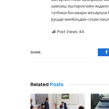
ҳамоиш иштирокчиён якдилон
татбиқи босамари меъёрҳои К
рушди минбаъдаи соҳаи нақли
Post Views:
44
SHARE.
F
Related
Posts