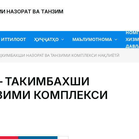
И НАЗОРАТ ВА ТАНЗИМ
НОМ
ИТТИЛООТ
ҲУҶҶАТҲО
МАЪЛУМОТНОМА
ХИЗМ
ДАВЛ
АҲКИМБАХШИ НАЗОРАТ ВА ТАНЗИМИ КОМПЛЕКСИ НАҚЛИЁТӢ
– ТАҲКИМБАХШИ
НЗИМИ КОМПЛЕКСИ