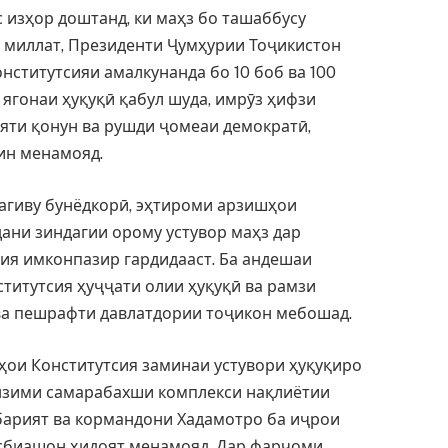
 изҳор доштанд, ки маҳз бо ташаббусу
миллат, Президенти Ҷумҳурии Тоҷикистон
ститутсияи амалкунанда бо 10 боб ва 100
 ягонаи ҳуқуқӣ қабул шуда, имрӯз ҳифзи
ияти қонун ва рушди ҷомеаи демократӣ,
ин менамояд.
дагиву бунёдкорӣ, эҳтироми арзишҳои
ани зиндагии орому устувор маҳз дар
ия имконпазир гардидааст. Ба андешаи
итутсия ҳуҷҷати олии ҳуқуқӣ ва рамзи
ва пешрафти давлатдории тоҷикон мебошад.
рҳои Конститутсия заминаи устувори ҳуқуқиро
анзими самарабахши комплекси нақлиётии
барият ва кормандони Хадамотро ба иҷрои
сбиашон ҳидоят менамояд. Дар фарҷоми