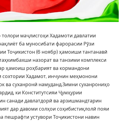
р толори маҷлисгоҳи Хадамоти давлатии
 нақлиёт ба муносибати фарорасии Рӯзи
ии Тоҷикистон (6 ноябр) ҳамоиши тантанавӣ
– таҳкимбахши назорат ва танзими комплекси
Дар ҳамоиш роҳбарият ва кормандони
и сохтории Хадамот, инчунин меҳмонони
к ва суханронӣ намуданд.Зимни суханрониҳо
ардид, ки Конститутсияи Ҷумҳурии
ин санади давлатдорӣ ва арзишмандтарин
лият дар давоми солҳои соҳибистиқлолӣ пояи
 ва пешрафти устувори Тоҷикистони навин