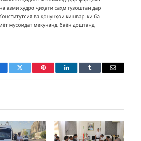
а азми худро ҷиҳати саҳм гузоштан дар
онститутсия ва қонунҳои кишвар, ки ба
ёт мусоидат мекунанд, баён доштанд.
acebook
Twitter
Pinterest
LinkedIn
Tumblr
Email