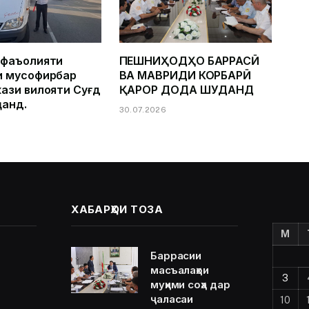
 фаъолияти
ПЕШНИҲОДҲО БАРРАСӢ
и мусофирбар
ВА МАВРИДИ КОРБАРӢ
ази вилояти Суғд
ҚАРОР ДОДА ШУДАНД
ҷанд.
30.07.2026
ХАБАРҲОИ ТОЗА
M
Баррасии
масъалаҳои
3
муҳими соҳа дар
ҷаласаи
10