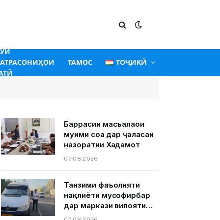
ГӮИ
АТРАСОНИҲОИ
ТАМОС
ТОҶИКӢ
АТӢ
Баррасии масъалаҳои
муҳими соҳа дар ҷаласаи
назоратии Хадамот
07.08.2026
Танзими фаъолияти
нақлиёти мусофирбар
дар маркази вилояти
Суғд шаҳри Хуҷанд.
07.08.2026