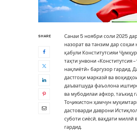
Санаи 5 ноябри соли 2025 да
SHARE
назорат ва танзим дар соҳаи
қабули Конститутсияи Ҷумҳур
таҳти унвони «Конститутсия 
нақлиётӣ» баргузор гардид. 
дастгоҳи марказӣ ва воҳидҳо
даъватшуда фаъолона иштиро
ва мубодилаи афкор, таъкид г
Тоҷикистон ҳамчун муҳимтар
дастоварди даврони Истиқло
суботи сиёсӣ, ваҳдати миллӣ
гардид.