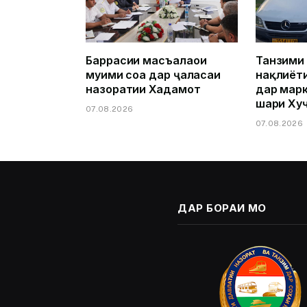
Баррасии масъалаҳои
Танзими
муҳими соҳа дар ҷаласаи
нақлиёт
назоратии Хадамот
дар марк
шаҳри Ху
07.08.2026
07.08.2026
ДАР БОРАИ МО