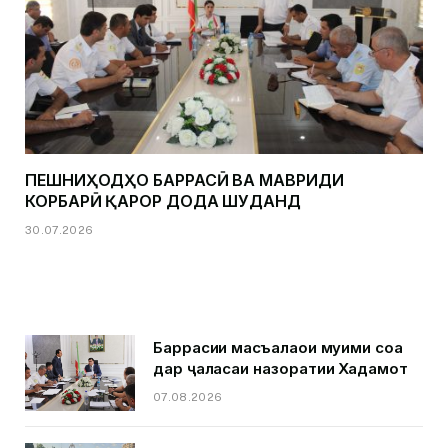
ПЕШНИҲОДҲО БАРРАСӢ ВА МАВРИДИ
КОРБАРӢ ҚАРОР ДОДА ШУДАНД
30.07.2026
Баррасии масъалаҳои муҳими соҳа
дар ҷаласаи назоратии Хадамот
07.08.2026