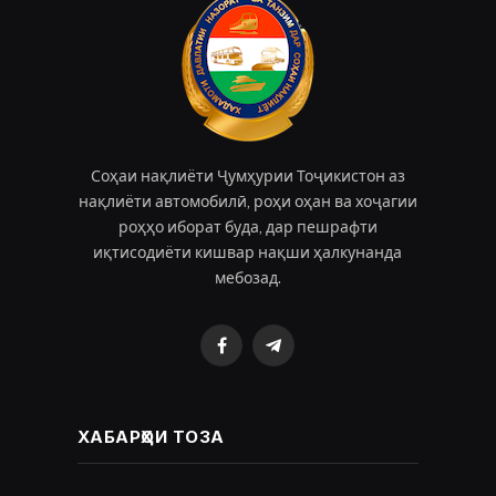
Соҳаи нақлиёти Ҷумҳурии Тоҷикистон аз
нақлиёти автомобилӣ, роҳи оҳан ва хоҷагии
роҳҳо иборат буда, дар пешрафти
иқтисодиёти кишвар нақши ҳалкунанда
мебозад.
Facebook
Telegram
ХАБАРҲОИ ТОЗА