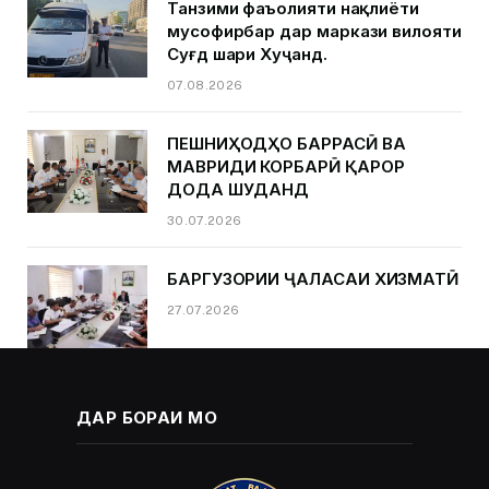
Танзими фаъолияти нақлиёти
мусофирбар дар маркази вилояти
Суғд шаҳри Хуҷанд.
07.08.2026
ПЕШНИҲОДҲО БАРРАСӢ ВА
МАВРИДИ КОРБАРӢ ҚАРОР
ДОДА ШУДАНД
30.07.2026
БАРГУЗОРИИ ҶАЛАСАИ ХИЗМАТӢ
27.07.2026
ДАР БОРАИ МО