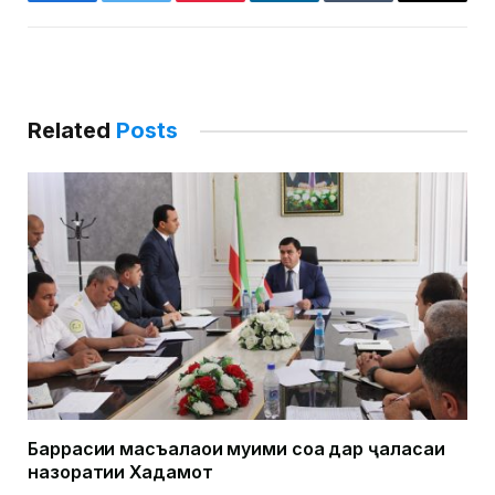
Facebook
Twitter
Pinterest
LinkedIn
Tumblr
Email
Related
Posts
Баррасии масъалаҳои муҳими соҳа дар ҷаласаи
назоратии Хадамот