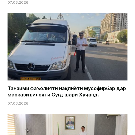
07.08.2026
Танзими фаъолияти нақлиёти мусофирбар дар
маркази вилояти Суғд шаҳри Хуҷанд.
07.08.2026