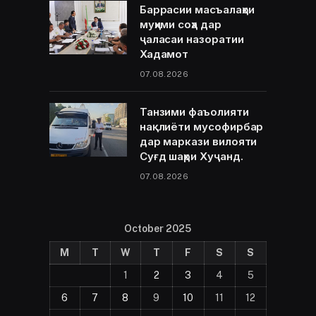
Баррасии масъалаҳои
муҳими соҳа дар
ҷаласаи назоратии
Хадамот
07.08.2026
Танзими фаъолияти
нақлиёти мусофирбар
дар маркази вилояти
Суғд шаҳри Хуҷанд.
07.08.2026
October 2025
M
T
W
T
F
S
S
1
2
3
4
5
6
7
8
9
10
11
12