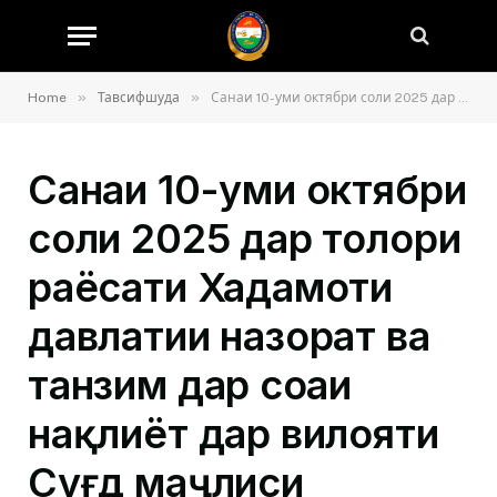
»
»
Home
Тавсифшуда
Санаи 10-уми октябри соли 2025 дар толори раёсати Хадамоти давлатии назорат ва танзим дар соҳаи нақлиёт дар вилояти Суғд маҷлиси ҷамъбастии натиҷаҳои фаъолияти 9-моҳаи раёсати Хадамоти давлатии назорат ва танзим дар соҳаи нақлиёт дар вилояти Суғд баргузор гардид.
Санаи 10-уми октябри
соли 2025 дар толори
раёсати Хадамоти
давлатии назорат ва
танзим дар соҳаи
нақлиёт дар вилояти
Суғд маҷлиси