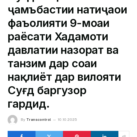
ҷамъбастии натиҷаҳои
фаъолияти 9-моҳаи
раёсати Хадамоти
давлатии назорат ва
танзим дар соҳаи
нақлиёт дар вилояти
Суғд баргузор
гардид.
By
Transcontrol
10.10.2025