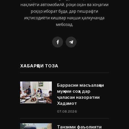
нақлиёти автомобилӣ, роҳи оҳан ва хоҷагии
роҳҳо иборат буда, дар пешрафти
иқтисодиёти кишвар нақши ҳалкунанда
мебозад.
Facebook
Telegram
ХАБАРҲОИ ТОЗА
Баррасии масъалаҳои
муҳими соҳа дар
ҷаласаи назоратии
Хадамот
07.08.2026
Танзими фаъолияти