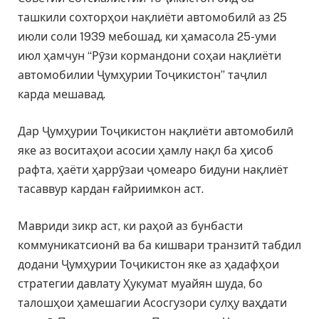
ташкили сохторҳои нақлиёти автомобилӣ аз 25
июли соли 1939 мебошад, ки ҳамасола 25-уми
июл ҳамчун “Рӯзи кормандони соҳаи нақлиёти
автомобилии Ҷумҳурии Тоҷикистон” таҷлил
карда мешавад.
Дар Ҷумҳурии Тоҷикистон нақлиёти автомобилӣ
яке аз воситаҳои асосии ҳамлу нақл ба ҳисоб
рафта, ҳаёти ҳаррӯзаи ҷомеаро бидуни нақлиёт
тасаввур кардан ғайриимкон аст.
Мавриди зикр аст, ки раҳоӣ аз бунбасти
коммуникатсионӣ ва ба кишвари транзитӣ табдил
додани Ҷумҳурии Тоҷикистон яке аз ҳадафҳои
стратегии давлату Ҳукумат муайян шуда, бо
талошҳои ҳамешагии Асосгузори сулҳу ваҳдати