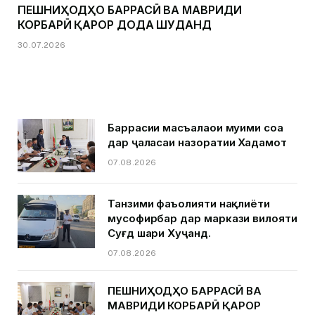
ПЕШНИҲОДҲО БАРРАСӢ ВА МАВРИДИ
КОРБАРӢ ҚАРОР ДОДА ШУДАНД
30.07.2026
Баррасии масъалаҳои муҳими соҳа
дар ҷаласаи назоратии Хадамот
07.08.2026
Танзими фаъолияти нақлиёти
мусофирбар дар маркази вилояти
Суғд шаҳри Хуҷанд.
07.08.2026
ПЕШНИҲОДҲО БАРРАСӢ ВА
МАВРИДИ КОРБАРӢ ҚАРОР