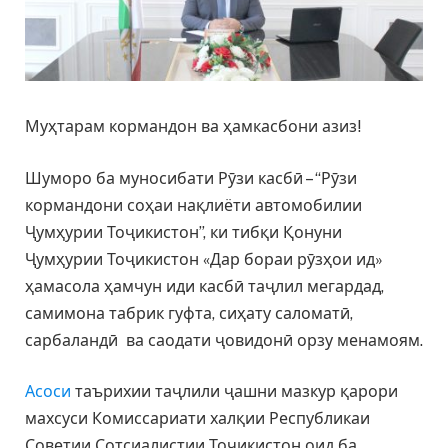
Муҳтарам кормандон ва ҳамкасбони азиз!
Шуморо ба муносибати Рӯзи касбӣ – “Рӯзи
кормандони соҳаи нақлиёти автомобилии
Ҷумҳурии Тоҷикистон”, ки тибқи Қонуни
Ҷумҳурии Тоҷикистон «Дар бораи рӯзҳои ид»
ҳамасола ҳамчун иди касбӣ таҷлил мегардад,
самимона табрик гуфта, сиҳату саломатӣ,
сарбаландӣ ва саодати ҷовидонӣ орзу менамоям.
Асоси
таърихии таҷлили ҷашни мазкур қарори
махсуси Комиссариати халқии Республикаи
Советии Сотсиалистии Тоҷикистон оид ба