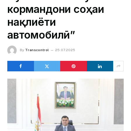
кормандони соҳаи
нақлиёти
автомобилӣ”
By
Transcontrol
25.07.2025