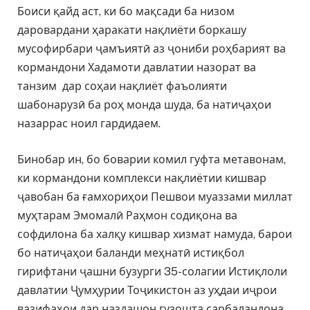
Боиси қайд аст, ки бо мақсади ба низом
даровардани ҳаракати нақлиёти боркашу
мусофирбари ҷамъиятӣ аз ҷониби роҳбарият ва
кормандони Хадамоти давлатии назорат ва
танзим дар соҳаи нақлиёт фаъолияти
шабонарузӣ ба роҳ монда шуда, ба натиҷаҳои
назаррас ноил гардидаем.
Бинобар ин, бо боварии комил гуфта метавонам,
ки кормандони комплекси нақлиётии кишвар
ҷавобан ба ғамхориҳои Пешвои муаззами миллат
муҳтарам Эмомалӣ Раҳмон содиқона ва
софдилона ба халқу кишвар хизмат намуда, барои
бо натиҷаҳои баланди меҳнатӣ истиқбол
гирифтани ҷашни бузурги 35-солагии Истиқлоли
давлатии Ҷумҳурии Тоҷикистон аз уҳдаи иҷрои
вазифаҳои дар наздашон гузошта сарбаландона