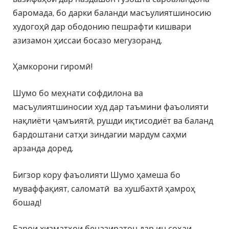
баромада, бо дарки баланди масъулиятшиносию
худогоҳӣ дар ободонию пешрафти кишвари
азизамон ҳиссаи босазо мегузоранд.
Ҳамкорони гиромӣ!
Шумо бо меҳнати софдилона ва
масъулиятшиносии худ дар таъмини фаъолияти
нақлиёти ҷамъиятӣ, рушди иқтисодиёт ва баланд
бардоштани сатҳи зиндагии мардум саҳми
арзанда доред.
Бигзор кору фаъолияти Шумо ҳамеша бо
муваффақият, саломатӣ ва хушбахтӣ ҳамроҳ
бошад!
Барои хизматҳои беназиратон дар ин соҳаи