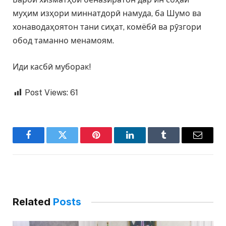
муҳим изҳори миннатдорӣ намуда, ба Шумо ва
хонаводаҳоятон тани сиҳат, комёбӣ ва рӯзгори
обод таманно менамоям.
Иди касбӣ муборак!
Post Views:
61
Facebook
Twitter
Pinterest
LinkedIn
Tumblr
Email
Related
Posts