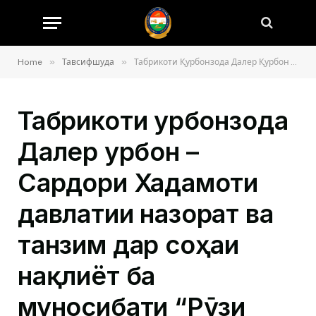
»
»
Home
Тавсифшуда
Табрикоти Қурбонзода Далер Қурбон – Сардори Хадамоти давлатии назорат ва танзим дар соҳаи нақлиёт ба муносибати “Рӯзи кормандони соҳаи нақлиёти автомобилӣ”
Табрикоти Қурбонзода
Далер Қурбон –
Сардори Хадамоти
давлатии назорат ва
танзим дар соҳаи
нақлиёт ба
муносибати “Рӯзи