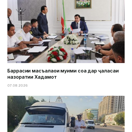
Баррасии масъалаҳои муҳими соҳа дар ҷаласаи
назоратии Хадамот
07.08.2026