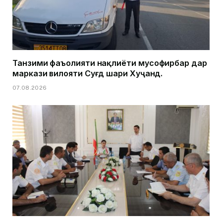
Танзими фаъолияти нақлиёти мусофирбар дар
маркази вилояти Суғд шаҳри Хуҷанд.
07.08.2026