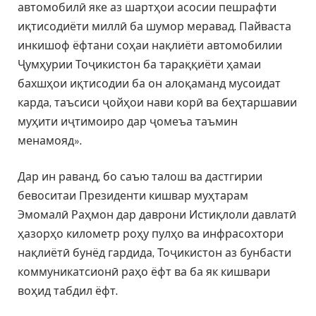
автомобилӣ яке аз шартҳои асосии пешрафти
иқтисодиёти миллӣ ба шумор меравад. Пайваста
инкишоф ёфтани соҳаи нақлиёти автомобилии
Ҷумҳурии Тоҷикистон ба тараққиёти ҳамаи
бахшҳои иқтисодии ба он алоқаманд мусоидат
карда, таъсиси ҷойҳои нави корӣ ва беҳтаршавии
муҳити иҷтимоиро дар ҷомеъа таъмин
менамояд».
Дар ин раванд, бо саъю талош ва дастгирии
бевоситаи Президенти кишвар муҳтарам
Эмомалӣ Раҳмон дар даврони Истиқлоли давлатӣ
ҳазорҳо километр роҳу пулҳо ва инфрасохтори
нақлиётӣ бунёд гардида, Тоҷикистон аз бунбасти
коммуникатсионӣ раҳо ёфт ва ба як кишвари
воҳид табдил ёфт.