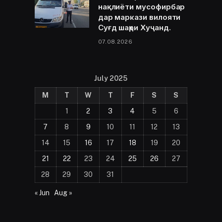
нақлиёти мусофирбар
дар маркази вилояти
Суғд шаҳри Хуҷанд.
07.08.2026
July 2025
M
T
W
T
F
S
S
1
2
3
4
5
6
7
8
9
10
11
12
13
14
15
16
17
18
19
20
21
22
23
24
25
26
27
28
29
30
31
« Jun
Aug »