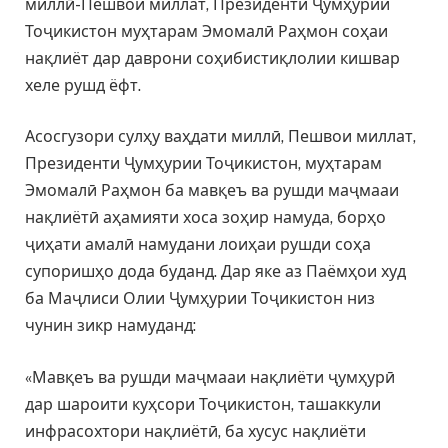
миллӣ-Пешвои миллат, Президенти Ҷумҳурии
Тоҷикистон муҳтарам Эмомалӣ Раҳмон соҳаи
нақлиёт дар даврони соҳибистиқлолии кишвар
хеле рушд ёфт.
Асосгузори сулҳу ваҳдати миллӣ, Пешвои миллат,
Президенти Ҷумҳурии Тоҷикистон, муҳтарам
Эмомалӣ Раҳмон ба мавқеъ ва рушди маҷмааи
нақлиётӣ аҳамияти хоса зоҳир намуда, борҳо
ҷиҳати амалӣ намудани лоиҳаи рушди соҳа
супоришҳо дода буданд. Дар яке аз Паёмҳои худ
ба Маҷлиси Олии Ҷумҳурии Тоҷикистон низ
чунин зикр намуданд:
«Мавқеъ ва рушди маҷмааи нақлиёти ҷумҳурӣ
дар шароити куҳсори Тоҷикистон, ташаккули
инфрасохтори нақлиётӣ, ба хусус нақлиёти