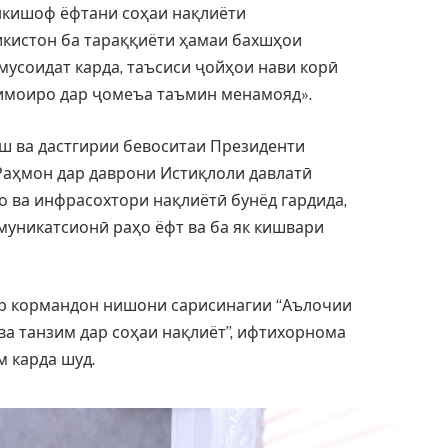
нкишоф ёфтани соҳаи нақлиёти
кистон ба тараққиёти ҳамаи бахшҳои
мусоидат карда, таъсиси ҷойҳои нави корӣ
имоиро дар ҷомеъа таъмин менамояд».
ош ва дастгирии бевоситаи Президенти
аҳмон дар даврони Истиқлоли давлатӣ
о ва инфрасохтори нақлиётӣ бунёд гардида,
муникатсионӣ раҳо ёфт ва ба як кишвари
ор кормандон нишони сарисинагии “Аълочии
ва танзим дар соҳаи нақлиёт”, ифтихорнома
м карда шуд.