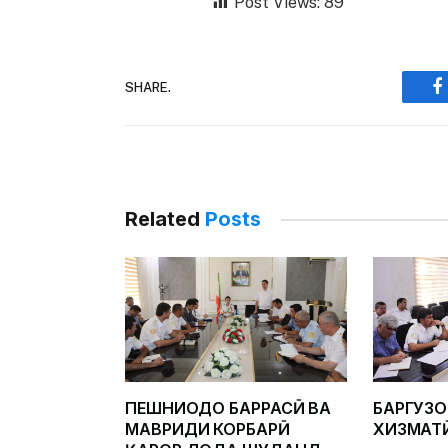
Post Views:
89
SHARE.
F
Related
Posts
ПЕШНИҲОДҲО БАРРАСӢ ВА
БАРГУЗ
МАВРИДИ КОРБАРӢ
ХИЗМАТ