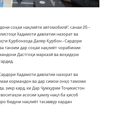
дони соҳаи нақлиёти автомобилӣ”, санаи 25 –
лисгоҳи Хадамоти давлатии назорат ва
таҳти Қурбонзода Далер Қурбон – Сардори
ва танзим дар соҳаи нақлиёт чорабинии
мандони Дастгоҳи марказӣ ва воҳидҳои
гардид.
Сардори Хадамоти давлатии назорат ва
амаи кормандон ва дар симои онҳо тамоми
а, зикр кард, ки Дар Ҷумҳурии Тоҷикистон
 воситаҳои асосии ҳамлу нақл ба ҳисоб
аро бидуни нақлиёт тасаввур кардан