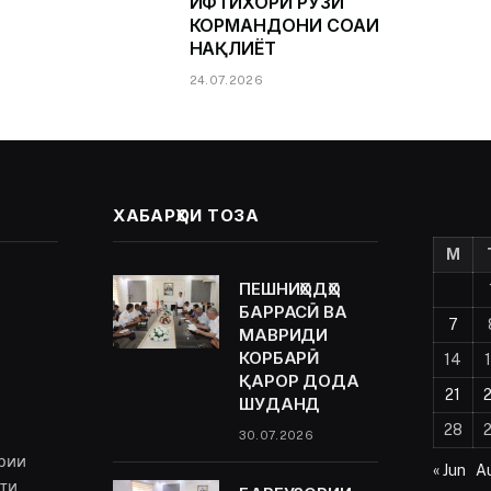
ИФТИХОРИ РӮЗИ
КОРМАНДОНИ СОҲАИ
НАҚЛИЁТ
24.07.2026
ХАБАРҲОИ ТОЗА
M
ПЕШНИҲОДҲО
БАРРАСӢ ВА
7
МАВРИДИ
КОРБАРӢ
14
ҚАРОР ДОДА
21
ШУДАНД
28
30.07.2026
рии
« Jun
A
ёти