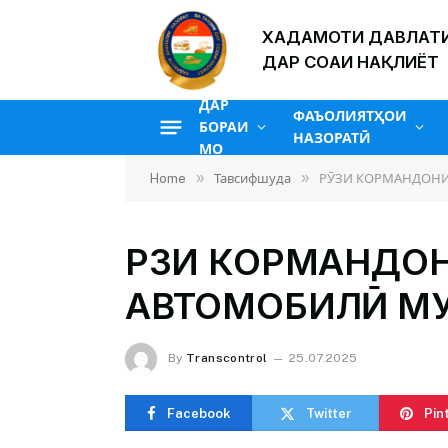
ХАДАМОТИ ДАВЛАТИ
ДАР СОҲАИ НАҚЛИЁТ
ДАР
ФАЪОЛИЯТҲОИ
БОРАИ
НАЗОРАТӢ
МО
»
»
Home
Тавсифшуда
РӮЗИ КОРМАНДОНИ
РӮЗИ КОРМАНДО
АВТОМОБИЛӢ МУ
By
Transcontrol
25.07.2025
Facebook
Twitter
Pin