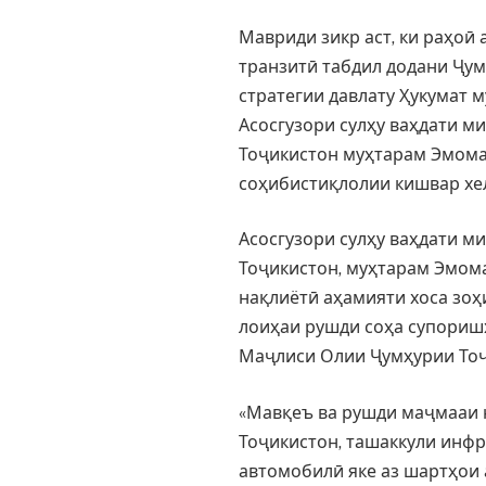
Мавриди зикр аст, ки раҳоӣ
транзитӣ табдил додани Ҷум
стратегии давлату Ҳукумат 
Асосгузори сулҳу ваҳдати 
Тоҷикистон муҳтарам Эмома
соҳибистиқлолии кишвар хел
Асосгузори сулҳу ваҳдати м
Тоҷикистон, муҳтарам Эмом
нақлиётӣ аҳамияти хоса зоҳ
лоиҳаи рушди соҳа супоришҳ
Маҷлиси Олии Ҷумҳурии Тоҷ
«Мавқеъ ва рушди маҷмааи 
Тоҷикистон, ташаккули инфр
автомобилӣ яке аз шартҳои