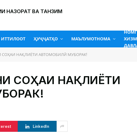
И НАЗОРАТ ВА ТАНЗИМ
НОМ
ИТТИЛООТ
ҲУҶҶАТҲО
МАЪЛУМОТНОМА
ХИЗМ
ДАВЛ
 СОҲАИ НАҚЛИЁТИ АВТОМОБИЛӢ МУБОРАК!
НИ СОҲАИ НАҚЛИЁТИ
БОРАК!
terest
LinkedIn