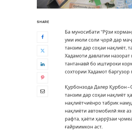
SHARE
Ба муносибати “Рӯзи корман
уми июли соли ҷорӣ дар маҷ
танзим дар соҳаи нақлиёт, 
Хадамоти давлатии назорат 
тантанавӣ бо иштироки кор
сохтории Хадамот баргузор 
Қурбонзода Далер Қурбон – 
танзим дар соҳаи нақлиёт ҳ
нақлиётчиёнро табрик намуд
нақлиёти автомобилӣ яке аз
рафта, ҳаёти ҳаррӯзаи ҷоме
ғайриимкон аст.