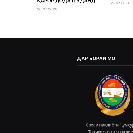
ҚАРОР ДОДА ШУДАНД
27.07.2026
30.07.2026
ДАР БОРАИ МО
Соҳаи нақлиёти Ҷумҳу
Тоҷикистон аз нақли