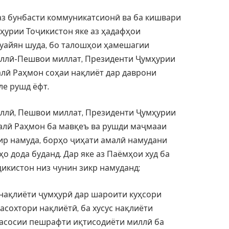
 аз бунбасти коммуникатсионӣ ва ба кишвари
ҳурии Тоҷикистон яке аз ҳадафҳои
муайян шуда, бо талошҳои ҳамешагии
миллӣ-Пешвои миллат, Президенти Ҷумҳурии
лӣ Раҳмон соҳаи нақлиёт дар даврони
е рушд ёфт.
иллӣ, Пешвои миллат, Президенти Ҷумҳурии
алӣ Раҳмон ба мавқеъ ва рушди маҷмааи
ир намуда, борҳо ҷиҳати амалӣ намудани
о дода буданд. Дар яке аз Паёмҳои худ ба
икистон низ чунин зикр намуданд:
нақлиёти ҷумҳурӣ дар шароити куҳсори
асохтори нақлиётӣ, ба хусус нақлиёти
 асосии пешрафти иқтисодиёти миллӣ ба