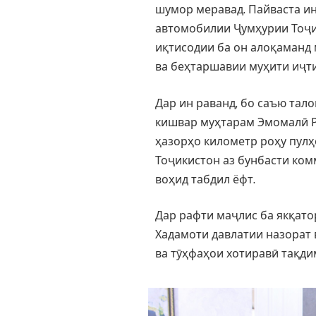
шумор меравад. Пайваста и
автомобилии Ҷумҳурии Тоҷи
иқтисодии ба он алоқаманд 
ва беҳтаршавии муҳити иҷт
Дар ин раванд, бо саъю тал
кишвар муҳтарам Эмомалӣ Р
ҳазорҳо километр роҳу пулҳ
Тоҷикистон аз бунбасти ком
воҳид табдил ёфт.
Дар рафти маҷлис ба якқат
Хадамоти давлатии назорат 
ва тӯҳфаҳои хотиравӣ тақди