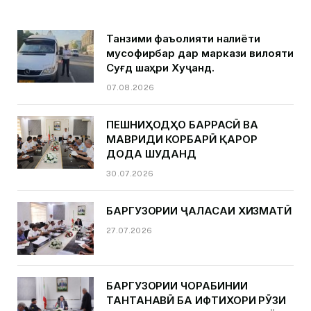
Танзими фаъолияти нақлиёти
мусофирбар дар маркази вилояти
Суғд шаҳри Хуҷанд.
07.08.2026
ПЕШНИҲОДҲО БАРРАСӢ ВА
МАВРИДИ КОРБАРӢ ҚАРОР
ДОДА ШУДАНД
30.07.2026
БАРГУЗОРИИ ҶАЛАСАИ ХИЗМАТӢ
27.07.2026
БАРГУЗОРИИ ЧОРАБИНИИ
ТАНТАНАВӢ БА ИФТИХОРИ РӮЗИ