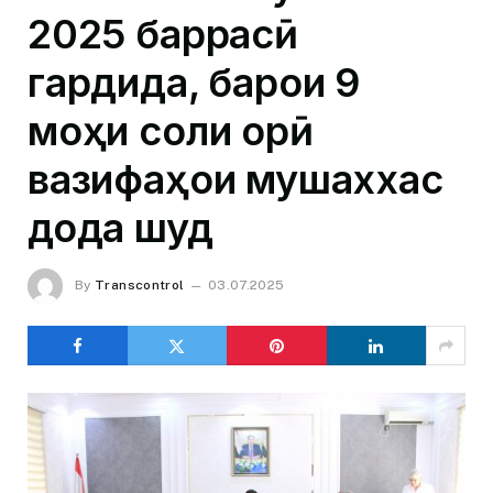
2025 баррасӣ
гардида, барои 9
моҳи соли ҷорӣ
вазифаҳои мушаххас
дода шуд
By
Transcontrol
03.07.2025