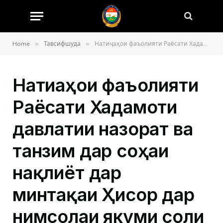
»
»
Home
Тавсифшуда
Натиҷаҳои фаъолияти Раёсати Хадамоти давлатии назорат ва танзим дар соҳаи нақлиёт дар минтақаи Ҳисор дар нимсолаи якуми соли 2025 баррасӣ гардида, барои 9 моҳи соли ҷорӣ вазифаҳои мушаххас дода шуд
Натиҷаҳои фаъолияти
Раёсати Хадамоти
давлатии назорат ва
танзим дар соҳаи
нақлиёт дар
минтақаи Ҳисор дар
нимсолаи якуми соли