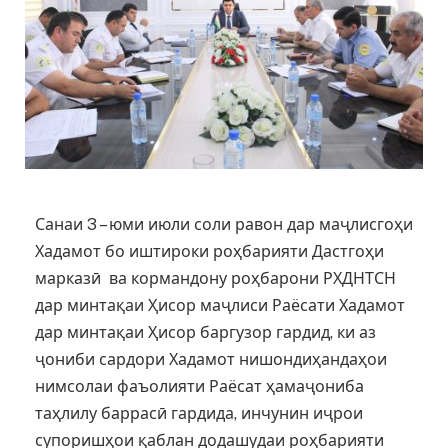
Санаи 3 – юми июли соли равон дар маҷлисгоҳи
Хадамот бо иштироки роҳбарияти Дастгоҳи
марказӣ ва кормандону роҳбарони РХДНТСН
дар минтақаи Ҳисор маҷлиси Раёсати Хадамот
дар минтақаи Ҳисор баргузор гардид, ки аз
ҷониби сардори Хадамот нишондиҳандаҳои
нимсолаи фаъолияти Раёсат ҳамаҷониба
таҳлилу баррасӣ гардида, инчунин иҷрои
супоришҳои қаблан додашудаи роҳбарияти