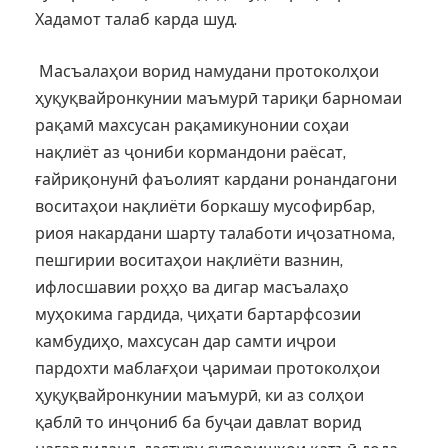
Хадамот талаб карда шуд.
Масъалаҳои ворид намудани протоколҳои
ҳуқуқвайронкунии маъмурӣ тариқи барномаи
рақамӣ махсусан рақамикунонии соҳаи
нақлиёт аз ҷониби кормандони раёсат,
ғайриқонунӣ фаъолият кардани ронандагони
воситаҳои нақлиёти боркашу мусофирбар,
риоя накардани шарту талаботи иҷозатнома,
пешгирии воситаҳои нақлиёти вазнин,
ифлосшавии роҳҳо ва дигар масъалаҳо
муҳокима гардида, ҷиҳати бартарфсозии
камбудиҳо, махсусан дар самти иҷрои
пардохти маблағҳои ҷаримаи протоколҳои
ҳуқуқвайронкунии маъмурӣ, ки аз солҳои
қаблӣ то инҷониб ба буҷаи давлат ворид