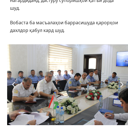
нагардиданд, дастуру супоришҳои қатъӣ дода
шуд.
Вобаста ба масъалаҳои баррасишуда қарорҳои
дахлдор қабул кард шуд.