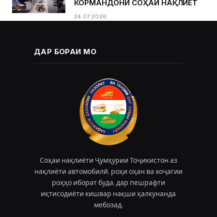
КОРМАНДОНИ СОҲАИ НАҚЛИЁТ
24.07.2026
ДАР БОРАИ МО
Соҳаи нақлиёти Ҷумҳурии Тоҷикистон аз
нақлиёти автомобилӣ, роҳи оҳан ва хоҷагии
роҳҳо иборат буда, дар пешрафти
иқтисодиёти кишвар нақши ҳалкунанда
мебозад.