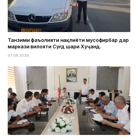
Танзими фаъолияти нақлиёти мусофирбар дар
маркази вилояти Суғд шаҳри Хуҷанд.
07.08.2026