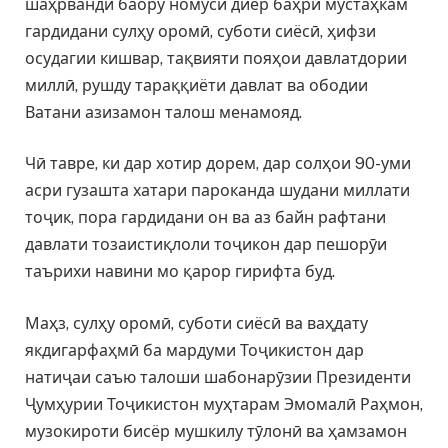
шаҳрванди баору номуси диёр баҳри мустаҳкам
гардидани сулҳу оромӣ, суботи сиёсӣ, ҳифзи
осудагии кишвар, тақвияти пояҳои давлатдории
миллӣ, рушду тараққиёти давлат ва ободии
Ватани азизамон талош менамояд.
Чӣ тавре, ки дар хотир дорем, дар солҳои 90-уми
асри гузашта хатари пароканда шудани миллати
тоҷик, пора гардидани он ва аз байн рафтани
давлати тозаистиқлоли тоҷикон дар пешорӯи
таърихи навини мо қарор гирифта буд.
Маҳз, сулҳу оромӣ, суботи сиёсӣ ва ваҳдату
якдигарфаҳмӣ ба мардуми Тоҷикистон дар
натиҷаи саъю талоши шабонарӯзии Президенти
Ҷумҳурии Тоҷикистон муҳтарам Эмомалӣ Раҳмон,
музокироти бисёр мушкилу тӯлонӣ ва ҳамзамон