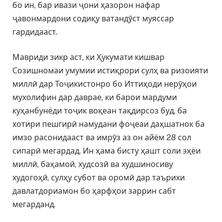
бо ин, бар ивази ҷони ҳазорон нафар
ҷавонмардони содиқу ватандӯст муяссар
гардидааст.
Мавриди зикр аст, ки Ҳукумати кишвар
Созишномаи умумии истиқрори сулҳ ва ризоияти
миллӣ дар Тоҷикистонро бо Иттиҳоди нерӯҳои
мухолифин дар даврае, ки барои мардуми
куҳанбунёди тоҷик воқеан тақдирсоз буд, ба
хотири пешгирӣ намудани фоҷеаи даҳшатнок ба
имзо расонидааст ва имрӯз аз он айём 28 сол
сипарӣ мегардад. Ин ҳама бисту ҳашт соли эҳёи
миллӣ, баҳамоӣ, худсозӣ ва худшиносиву
худогоҳӣ, сулҳу субот ва оромӣ дар таърихи
давлатдориамон бо ҳарфҳои заррин сабт
мегарданд.