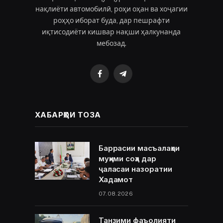
нақлиёти автомобилӣ, роҳи оҳан ва хоҷагии
роҳҳо иборат буда, дар пешрафти
иқтисодиёти кишвар нақши ҳалкунанда
мебозад.
Facebook
Telegram
ХАБАРҲОИ ТОЗА
Баррасии масъалаҳои
муҳими соҳа дар
ҷаласаи назоратии
Хадамот
07.08.2026
Танзими фаъолияти