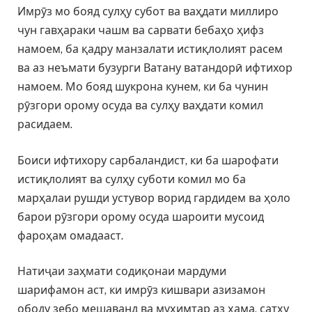
Имрӯз мо бояд сулҳу субот ва ваҳдати миллиро
чун гавҳараки чашм ва сарвати бебаҳо ҳифз
намоем, ба қадру манзалати истиқлолият расем
ва аз неъмати бузурги Ватану ватандорӣ ифтихор
намоем. Мо бояд шукрона кунем, ки ба чунин
рӯзгори орому осуда ва сулҳу ваҳдати комил
расидаем.
Боиси ифтихору сарбаландист, ки ба шарофати
истиқлолият ва сулҳу суботи комил мо ба
марҳалаи рушди устувор ворид гардидем ва ҳоло
барои рӯзгори орому осуда шароити мусоид
фароҳам омадааст.
Натиҷаи заҳмати содиқонаи мардуми
шарифамон аст, ки имрӯз кишвари азизамон
ободу зебо мешаванд ва муҳимтар аз ҳама, сатҳу