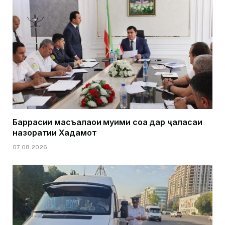
Баррасии масъалаҳои муҳими соҳа дар ҷаласаи
назоратии Хадамот
07.08.2026