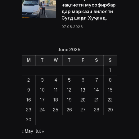
нақлиёти мусофирбар
дар маркази вилояти
Суғд шаҳри Хуҷанд.
07.08.2026
June 2025
M
T
W
T
F
S
S
1
2
3
4
5
6
7
8
9
10
11
12
13
14
15
16
17
18
19
20
21
22
23
24
25
26
27
28
29
30
« May
Jul »