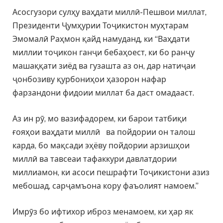
Асосгузори сулҳу ваҳдати миллӣ-Пешвои миллат,
Президенти Ҷумҳурии Тоҷикистон муҳтарам
Эмомалӣ Раҳмон қайд намуданд, ки “Ваҳдати
миллии тоҷикон ганҷи бебаҳоест, ки бо ранҷу
машаққати зиёд ва гузашта аз он, дар натиҷаи
ҷонбозиву қурбониҳои ҳазорон нафар
фарзандони фидоии миллат ба даст омадааст.
Аз ин рӯ, мо вазифадорем, ки барои татбиқи
ғояҳои ваҳдати миллӣ ва пойдории он талош
карда, бо мақсади эҳёву пойдории арзишҳои
миллӣ ва тавсеаи тафаккури давлатдории
миллиамон, ки асоси пешрафти Тоҷикистони азиз
мебошад, сарҷамъона кору фаъолият намоем.”
Имрӯз бо ифтихор иброз менамоем, ки ҳар як