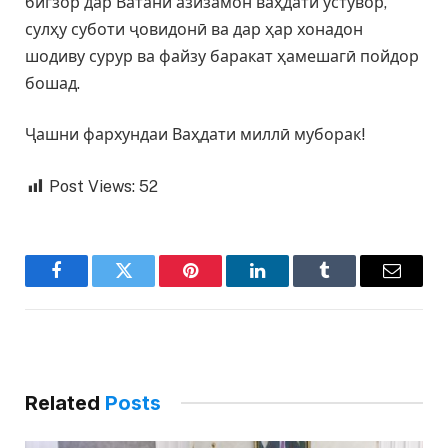
бигзор дар Ватани азизамон ваҳдати устувор,
сулҳу суботи ҷовидонӣ ва дар ҳар хонадон
шодиву сурур ва файзу баракат ҳамешагӣ пойдор
бошад.
Ҷашни фархундаи Ваҳдати миллӣ муборак!
Post Views:
52
Facebook
Twitter
Pinterest
LinkedIn
Tumblr
Email
Related
Posts