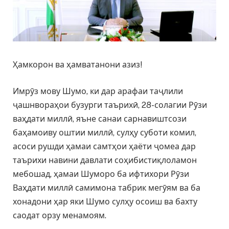
Ҳамкорон ва ҳамватанони азиз!
Имрӯз мову Шумо, ки дар арафаи таҷлили
ҷашнвораҳои бузурги таърихӣ, 28-солагии Рӯзи
ваҳдати миллӣ, яъне санаи сарнавиштсози
баҳамоиву оштии миллӣ, сулҳу суботи комил,
асоси рушди ҳамаи самтҳои ҳаёти ҷомеа дар
таърихи навини давлати соҳибистиқлоламон
мебошад, ҳамаи Шуморо ба ифтихори Рӯзи
Ваҳдати миллӣ самимона табрик мегӯям ва ба
хонадони ҳар яки Шумо сулҳу осоиш ва бахту
саодат орзу менамоям.