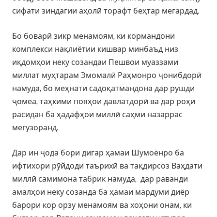
сифати зиндагии аҳолӣ торафт беҳтар мегардад.
Бо боварӣ зикр менамоям, ки кормандони
комплекси нақлиётии кишвар минбаъд низ
иқдомҳои неку созандаи Пешвои муаззами
миллат муҳтарам Эмомалӣ Раҳмонро ҷонибдорӣ
намуда, бо меҳнати садоқатмандона дар рушди
ҷомеа, таҳкими пояҳои давлатдорӣ ва дар роҳи
расидан ба ҳадафҳои миллӣ саҳми назаррас
мегузоранд.
Дар ин ҷода бори дигар ҳамаи Шумоёнро ба
ифтихори рӯйдоди таърихӣ ва тақдирсоз Ваҳдати
миллӣ самимона табрик намуда, дар раванди
амалҳои неку созанда ба ҳамаи мардуми диёр
барори кор орзу менамоям ва хоҳони онам, ки