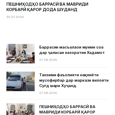
ПЕШНИҲОДҲО БАРРАСӢ ВА МАВРИДИ
КОРБАРӢ ҚАРОР ДОДА ШУДАНД
30.07.2026
Баррасии масъалаҳои муҳими соҳа
дар ҷаласаи назоратии Хадамот
07.08.2026
Танзими фаъолияти нақлиёти
мусофирбар дар маркази вилояти
Суғд шаҳри Хуҷанд.
07.08.2026
ПЕШНИҲОДҲО БАРРАСӢ ВА
МАВРИДИ КОРБАРӢ ҚАРОР