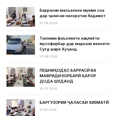
Баррасии масъалаҳои муҳими соҳа
дар ҷаласаи назоратии Хадамот
07.08.2026
Танзими фаъолияти нақлиёти
мусофирбар дар маркази вилояти
Суғд шаҳри Хуҷанд.
07.08.2026
ПЕШНИҲОДҲО БАРРАСӢ ВА
МАВРИДИ КОРБАРӢ ҚАРОР
ДОДА ШУДАНД
30.07.2026
БАРГУЗОРИИ ҶАЛАСАИ ХИЗМАТӢ
27.07.2026