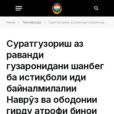
»
»
Home
Тавсифшуда
Суратгузориш аз раванди гузаронидани шанбегӣ ба истиқболи иди байналмилалии Наврӯз ва ободонии гирду атрофи бинои Дастгоҳи марказии Хадамоти давлатии назорат ва танзим дар соҳаи нақлиёт!
Суратгузориш аз
раванди
гузаронидани шанбегӣ
ба истиқболи иди
байналмилалии
Наврӯз ва ободонии
гирду атрофи бинои