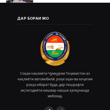
ДАР БОРАИ МО
Соҳаи нақлиёти Ҷумҳурии Тоҷикистон аз
нақлиёти автомобилӣ, роҳи оҳан ва хоҷагии
роҳҳо иборат буда, дар пешрафти
иқтисодиёти кишвар нақши ҳалкунанда
мебозад.