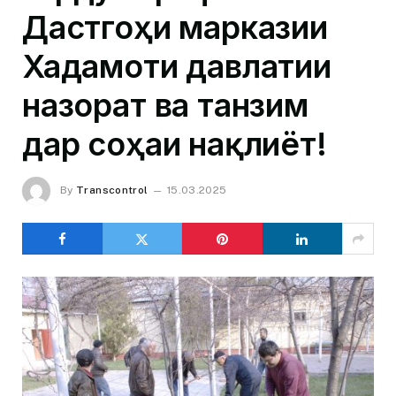
Дастгоҳи марказии
Хадамоти давлатии
назорат ва танзим
дар соҳаи нақлиёт!
By
Transcontrol
15.03.2025