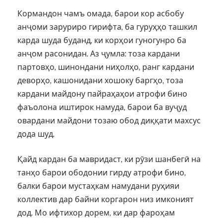
Кормандон чамъ омада, барои кор асбобу
анҷоми заруриро гирифта, ба гуруҳҳо ташкил
карда шуда буданд, ки корҳои гуногунро ба
анҷом расонидан. Аз ҷумла: тоза кардани
партовҳо, шинондани ниҳолҳо, ранг кардани
деворҳо, кашонидани хошоку баргҳо, тоза
кардани майдону пайраҳаҳои атрофи бино
фаъолона иштирок намуда, барои ба вуҷуд
овардани майдони тозаю обод диққати махсус
дода шуд.
Қайд кардан ба мавридаст, ки рӯзи шанбегӣ на
танҳо барои ободонии гирду атрофи бино,
балки барои мустаҳкам намудани руҳияи
коллектив дар байни коргарон низ имконият
дод. Мо ифтихор дорем, ки дар фароҳам