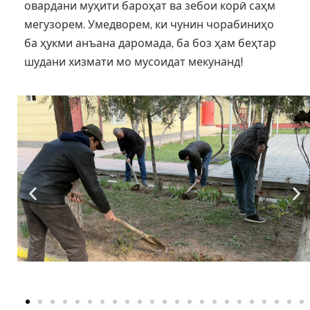
овардани муҳити бароҳат ва зебои корӣ саҳм
мегузорем. Умедворем, ки чунин чорабиниҳо
ба ҳукми анъана даромада, ба боз ҳам беҳтар
шудани хизмати мо мусоидат мекунанд!