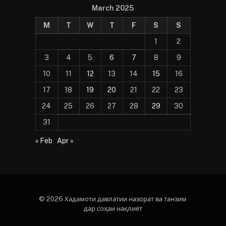
March 2025
M
T
W
T
F
S
S
1
2
3
4
5
6
7
8
9
10
11
12
13
14
15
16
17
18
19
20
21
22
23
24
25
26
27
28
29
30
31
« Feb
Apr »
© 2026 Хадамоти давлатии назорат ва танзим
дар соҳаи нақлиёт