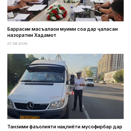
Баррасии масъалаҳои муҳими соҳа дар ҷаласаи
назоратии Хадамот
07.08.2026
Танзими фаъолияти нақлиёти мусофирбар дар