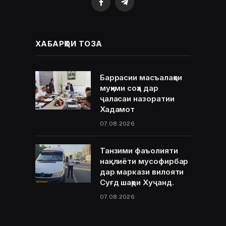
Facebook
Telegram
ХАБАРҲОИ ТОЗА
Баррасии масъалаҳои
муҳими соҳа дар
ҷаласаи назоратии
Хадамот
07.08.2026
Танзими фаъолияти
нақлиёти мусофирбар
дар маркази вилояти
Суғд шаҳри Хуҷанд.
07.08.2026