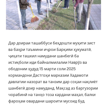
Дар доираи ташаббуси беҳдошти муҳити зист
ва баҳри таъмини иҷрои Барқияи ҳукуматӣ,
ҷиҳати ташкил намудани шанбегӣ ба
истиқболи иди байналмилалии Наврӯз ва
ободонии ҳудуд 15 марти соли 2025
кормандони Дастгоҳи марказии Хадамоти
давлатии назорат ва танзим дар соҳаи нақлиёт
шанбегӣ доир намуданд. Мақсад аз баргузории
чорабинӣ на танҳо тоза кардани маҳал, балки
фароҳам овардани шароити мусоид буд.