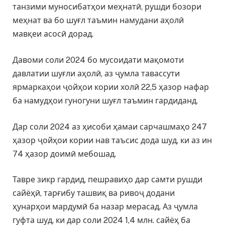
танзими муносибатҳои меҳнатӣ, рушди бозори
меҳнат ва бо шуғл таъмин намудани аҳолӣ
мавқеи асосӣ дорад.
Давоми соли 2024 бо мусоидати мақомоти
давлатии шуғли аҳолӣ, аз ҷумла тавассути
ярмаркаҳои ҷойҳои кории холӣ 22,5 ҳазор нафар
ба намудҳои гуногуни шуғл таъмин гардиданд.
Дар соли 2024 аз ҳисоби ҳамаи сарчашмаҳо 247
ҳазор ҷойҳои кории нав таъсис дода шуд, ки аз ин
74 ҳазор доимӣ мебошад.
Тавре зикр гардид, пешравиҳо дар самти рушди
сайёҳӣ, тарғибу ташвиқ ва ривоҷ додани
ҳунарҳои мардумӣ ба назар мерасад. Аз ҷумла
гуфта шуд, ки дар соли 2024 1,4 млн. сайёҳ ба