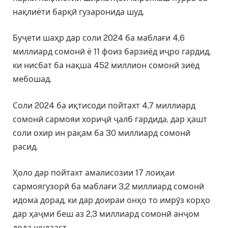
нақлиёти барқӣ гузаронида шуд.
Буҷети шаҳр дар соли 2024 ба маблағи 4,6
миллиард сомонӣ ё 11 фоиз барзиёд иҷро гардид,
ки нисбат ба нақша 452 миллион сомонӣ зиёд
мебошад.
Соли 2024 ба иқтисоди пойтахт 4,7 миллиард
сомонӣ сармояи хориҷӣ ҷалб гардида, дар ҳашт
соли охир ин рақам ба 30 миллиард сомонӣ
расид.
Ҳоло дар пойтахт амалисозии 17 лоиҳаи
сармоягузорӣ ба маблағи 3,2 миллиард сомонӣ
идома дорад, ки дар доираи онҳо то имрӯз корҳо
дар ҳаҷми беш аз 2,3 миллиард сомонӣ анҷом
дода шудааст.