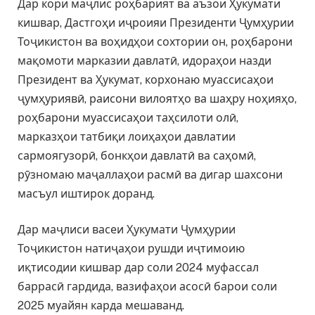
Дар кори маҷлис роҳбарият ва аъзои Ҳукумати
кишвар, Дастгоҳи иҷроияи Президенти Ҷумҳурии
Тоҷикистон ва воҳидҳои сохтории он, роҳбарони
мақомоти марказии давлатӣ, идораҳои назди
Президент ва Ҳукумат, корхонаю муассисаҳои
ҷумҳуриявӣ, раисони вилоятҳо ва шаҳру ноҳияҳо,
роҳбарони муассисаҳои таҳсилоти олӣ,
марказҳои татбиқи лоиҳаҳои давлатии
сармоягузорӣ, бонкҳои давлатӣ ва саҳомӣ,
рӯзномаю маҷаллаҳои расмӣ ва дигар шахсони
масъул иштирок доранд.
Дар маҷлиси васеи Ҳукумати Ҷумҳурии
Тоҷикистон натиҷаҳои рушди иҷтимоию
иқтисодии кишвар дар соли 2024 муфассал
баррасӣ гардида, вазифаҳои асосӣ барои соли
2025 муайян карда мешаванд.