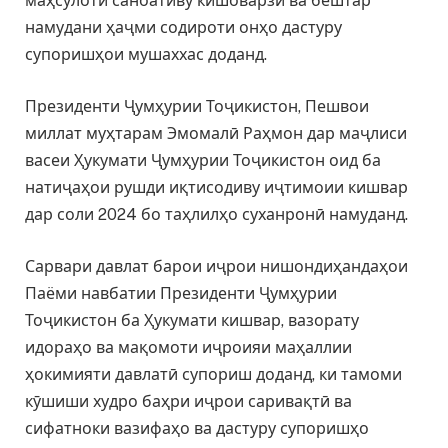
маҳсулоти саноативу кишоварзӣ ва бештар
намудани ҳаҷми содироти онҳо дастуру
супоришҳои мушаххас доданд.
Президенти Ҷумҳурии Тоҷикистон, Пешвои
миллат муҳтарам Эмомалӣ Раҳмон дар маҷлиси
васеи Ҳукумати Ҷумҳурии Тоҷикистон оид ба
натиҷаҳои рушди иқтисодиву иҷтимоии кишвар
дар соли 2024 бо таҳлилҳо суханронӣ намуданд.
Сарвари давлат барои иҷрои нишондиҳандаҳои
Паёми навбатии Президенти Ҷумҳурии
Тоҷикистон ба Ҳукумати кишвар, вазорату
идораҳо ва мақомоти иҷроияи маҳаллии
ҳокимияти давлатӣ супориш доданд, ки тамоми
кӯшиши худро баҳри иҷрои саривақтӣ ва
сифатноки вазифаҳо ва дастуру супоришҳо