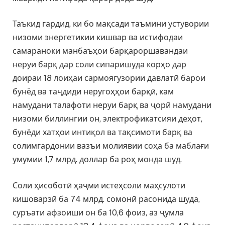
Таъкид гардид, ки бо мақсади таъмини устувории
низоми энергетикии кишвар ва истифодаи
самараноки манбаъҳои барқароршавандаи
неруи барқ дар соли сипаришуда корҳо дар
доираи 18 лоиҳаи сармоягузории давлатӣ барои
бунёд ва таҷдиди неругоҳҳои барқӣ, кам
намудани талафоти неруи барқ ва ҷорӣ намудани
низоми биллингии он, электрофикатсияи деҳот,
бунёди хатҳои интиқол ва тақсимоти барқ ва
солимгардонии вазъи молиявии соҳа ба маблағи
умумии 1,7 млрд. доллар ба роҳ монда шуд.
Соли ҳисоботӣ ҳаҷми истеҳсоли маҳсулоти
кишоварзӣ ба 74 млрд. сомонӣ расонида шуда,
суръати афзоиши он ба 10,6 фоиз, аз ҷумла