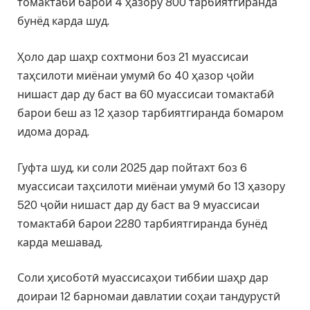
томактабӣ барои 4 ҳазору 800 тарбиятгиранда
бунёд карда шуд.
Ҳоло дар шаҳр сохтмони боз 21 муассисаи
таҳсилоти миёнаи умумӣ бо 40 ҳазор ҷойи
нишаст дар ду баст ва 60 муассисаи томактабӣ
барои беш аз 12 ҳазор тарбиятгиранда бомаром
идома дорад.
Гуфта шуд, ки соли 2025 дар пойтахт боз 6
муассисаи таҳсилоти миёнаи умумӣ бо 13 ҳазору
520 ҷойи нишаст дар ду баст ва 9 муассисаи
томактабӣ барои 2280 тарбиятгиранда бунёд
карда мешавад.
Соли ҳисоботӣ муассисаҳои тиббии шаҳр дар
доираи 12 барномаи давлатии соҳаи тандурустӣ