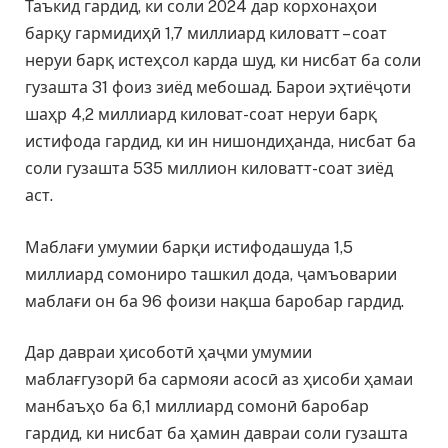
Таъкид гардид, ки соли 2024 дар корхонаҳои
барқу гармидиҳӣ 1,7 миллиард киловатт – соат
неруи барқ истеҳсол карда шуд, ки нисбат ба соли
гузашта 31 фоиз зиёд мебошад. Барои эҳтиёҷоти
шаҳр 4,2 миллиард киловат-соат неруи барқ
истифода гардид, ки ин нишондиҳанда, нисбат ба
соли гузашта 535 миллион киловатт-соат зиёд
аст.
Маблағи умумии барқи истифодашуда 1,5
миллиард сомониро ташкил дода, ҷамъоварии
маблағи он ба 96 фоизи нақша баробар гардид.
Дар давраи ҳисоботӣ ҳаҷми умумии
маблағгузорӣ ба сармояи асосӣ аз ҳисоби ҳамаи
манбаъҳо ба 6,1 миллиард сомонӣ баробар
гардид, ки нисбат ба ҳамин давраи соли гузашта