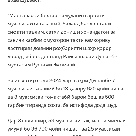
“Масъалаҳои беҳтар намудани шароити
муассисаҳои таълимӣ, баланд бардоштани
сифати таълим, сатҳи дониши хонандагон ва
савияи касбии омӯзгорон таҳти ғамхориву
дастгирии доимии роҳбарияти шаҳр қарор
дорад”, иброз доштанд Раиси шаҳри Душанбе
муҳтарам Рустами Эмомалӣ.
Ба ин хотир соли 2024 дар шаҳри Душанбе 7
муассисаи таълимӣ бо 13 ҳазору 620 ҷойи нишаст
ва 3 муассисаи томактабӣ барои беш аз 500
тарбиятгиранда сохта, ба истифода дода шуд.
Дар 8 соли охир, 53 муассисаи таҳсилоти миёнаи
умумӣ бо 96 700 ҷойи нишаст ва 25 муассисаи