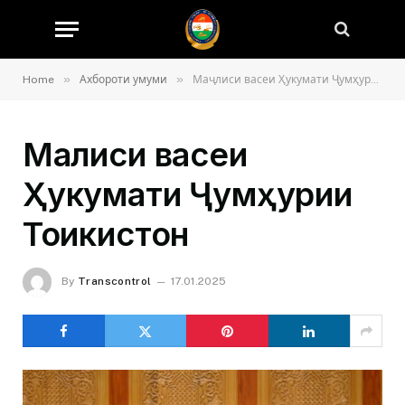
»
»
Home
Ахбороти умуми
Маҷлиси васеи Ҳукумати Ҷумҳурии Тоҷикистон
Маҷлиси васеи
Ҳукумати Ҷумҳурии
Тоҷикистон
By
Transcontrol
17.01.2025