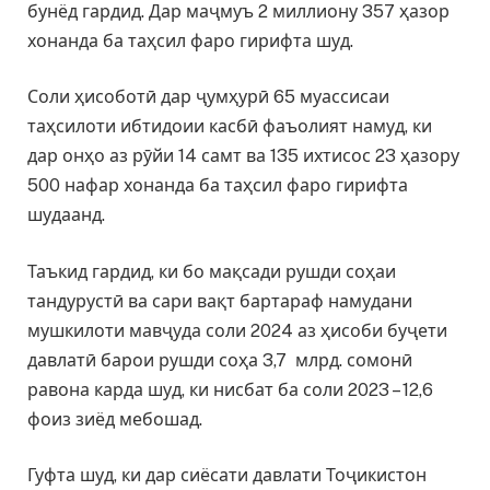
бунёд гардид. Дар маҷмуъ 2 миллиону 357 ҳазор
хонанда ба таҳсил фаро гирифта шуд.
Соли ҳисоботӣ дар ҷумҳурӣ 65 муассисаи
таҳсилоти ибтидоии касбӣ фаъолият намуд, ки
дар онҳо аз рӯйи 14 самт ва 135 ихтисос 23 ҳазору
500 нафар хонанда ба таҳсил фаро гирифта
шудаанд.
Таъкид гардид, ки бо мақсади рушди соҳаи
тандурустӣ ва сари вақт бартараф намудани
мушкилоти мавҷуда соли 2024 аз ҳисоби буҷети
давлатӣ барои рушди соҳа 3,7 млрд. сомонӣ
равона карда шуд, ки нисбат ба соли 2023 – 12,6
фоиз зиёд мебошад.
Гуфта шуд, ки дар сиёсати давлати Тоҷикистон