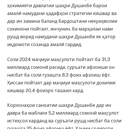
ҳокимияти давлатии шаҳри Душанбе барои
амалӣ намудани ҳадафҳои стратегии кишвар ва
дар ин замина баланд бардоштани некуаҳволии
сокинони пойтахт, инчунин, ба марҳалаи нави
рушд ворид намудани шаҳри Душанбе як қатор
иқдомоти созанда амалӣ гардид.
Соли 2024 маҷмуи маҳсулоти пойтахт ба 31,3
миллиард сомонӣ расида, суръати афзоиши он
нисбат ба соли гузашта 8,3 фоиз афзоиш ёфт.
Ҳиссаи пойтахт дар маҷмуи маҳсулоти дохилии
кишвар 20,4 фоизро ташкил кард.
Корхонаҳои саноатии шаҳри Душанбе дар ин
давра ба маблағи 5,2 миллиард сомонӣ маҳсулот
истеҳсол карданд ва суръати рушд нисбат ба соли
гузашта 25 фоиз афзоиш ёфт. Ҳаҷми содироти