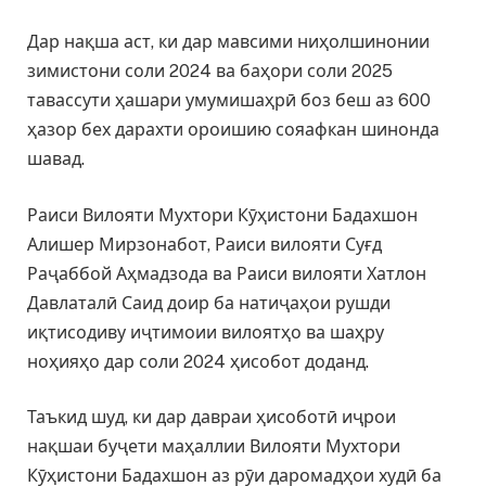
Дар нақша аст, ки дар мавсими ниҳолшинонии
зимистони соли 2024 ва баҳори соли 2025
тавассути ҳашари умумишаҳрӣ боз беш аз 600
ҳазор бех дарахти ороишию сояафкан шинонда
шавад.
Раиси Вилояти Мухтори Кӯҳистони Бадахшон
Алишер Мирзонабот, Раиси вилояти Суғд
Раҷаббой Аҳмадзода ва Раиси вилояти Хатлон
Давлаталӣ Саид доир ба натиҷаҳои рушди
иқтисодиву иҷтимоии вилоятҳо ва шаҳру
ноҳияҳо дар соли 2024 ҳисобот доданд.
Таъкид шуд, ки дар давраи ҳисоботӣ иҷрои
нақшаи буҷети маҳаллии Вилояти Мухтори
Кӯҳистони Бадахшон аз рӯи даромадҳои худӣ ба