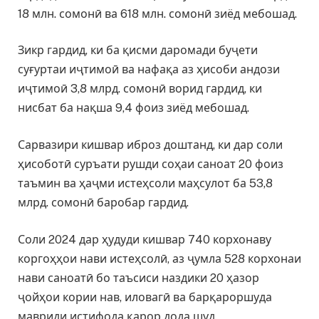
18 млн. сомонӣ ва 618 млн. сомонӣ зиёд мебошад.
Зикр гардид, ки ба қисми даромади буҷети
суғуртаи иҷтимоӣ ва нафақа аз ҳисоби андози
иҷтимоӣ 3,8 млрд. сомонӣ ворид гардид, ки
нисбат ба нақша 9,4 фоиз зиёд мебошад.
Сарвазири кишвар иброз доштанд, ки дар соли
ҳисоботӣ суръати рушди соҳаи саноат 20 фоиз
таъмин ва ҳаҷми истеҳсоли маҳсулот ба 53,8
млрд. сомонӣ баробар гардид.
Соли 2024 дар ҳудуди кишвар 740 корхонаву
коргоҳҳои нави истеҳсолӣ, аз ҷумла 528 корхонаи
нави саноатӣ бо таъсиси наздики 20 ҳазор
ҷойҳои кории нав, иловагӣ ва барқароршуда
мавриди истифода қарор дода шуд.