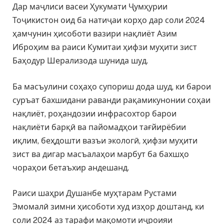
Дар маҷлиси васеи Ҳукумати Ҷумҳурии
Тоҷикистон оид ба натиҷаи корҳо дар соли 2024
ҳамчунин ҳисоботи вазири нақлиёт Азим
Иброҳим ва раиси Кумитаи ҳифзи муҳити зист
Баҳодур Шерализода шунида шуд.
Ба масъулини соҳаҳо супориш дода шуд, ки барои
суръат бахшидани раванди рақамикунонии соҳаи
нақлиёт, роҳандозии инфрасохтор барои
нақлиёти барқӣ ва пайомадҳои тағйирёбии
иқлим, беҳдошти вазъи экологӣ, ҳифзи муҳити
зист ва дигар масъалаҳои марбут ба бахшҳо
чораҳои бетаъхир андешанд.
Раиси шаҳри Душанбе муҳтарам Рустами
Эмомалӣ зимни ҳисоботи худ изҳор доштанд, ки
соли 2024 аз тарафи мақомоти иҷроияи