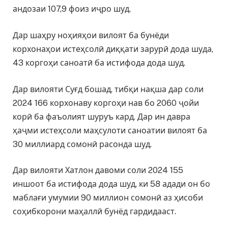
андозаи 107,9 фоиз иҷро шуд.
Дар шаҳру ноҳияҳои вилоят ба бунёди
корхонаҳои истеҳсолӣ диққати зарурӣ дода шуда,
43 коргоҳи саноатӣ ба истифода дода шуд.
Дар вилояти Суғд бошад, тибқи нақша дар соли
2024 166 корхонаву коргоҳи нав бо 2060 ҷойи
корӣ ба фаъолият шуруъ кард. Дар ин давра
ҳаҷми истеҳсоли маҳсулоти саноатии вилоят ба
30 миллиард сомонӣ расонда шуд.
Дар вилояти Хатлон давоми соли 2024 155
иншоот ба истифода дода шуд, ки 58 адади он бо
маблағи умумии 90 миллион сомонӣ аз ҳисоби
соҳибкорони маҳаллӣ бунёд гардидааст.