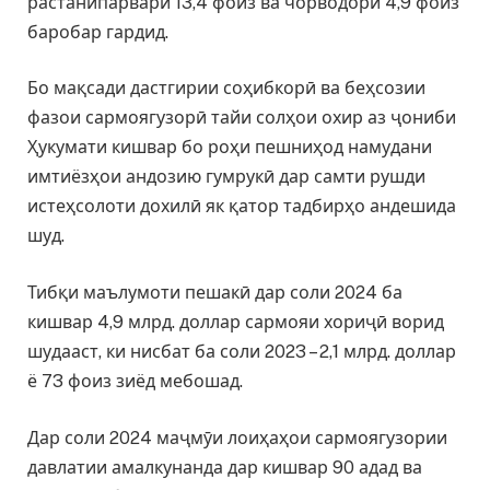
растанипарварӣ 13,4 фоиз ва чорводорӣ 4,9 фоиз
баробар гардид.
Бо мақсади дастгирии соҳибкорӣ ва беҳсозии
фазои сармоягузорӣ тайи солҳои охир аз ҷониби
Ҳукумати кишвар бо роҳи пешниҳод намудани
имтиёзҳои андозию гумрукӣ дар самти рушди
истеҳсолоти дохилӣ як қатор тадбирҳо андешида
шуд.
Тибқи маълумоти пешакӣ дар соли 2024 ба
кишвар 4,9 млрд. доллар сармояи хориҷӣ ворид
шудааст, ки нисбат ба соли 2023 – 2,1 млрд. доллар
ё 73 фоиз зиёд мебошад.
Дар соли 2024 маҷмӯи лоиҳаҳои сармоягузории
давлатии амалкунанда дар кишвар 90 адад ва