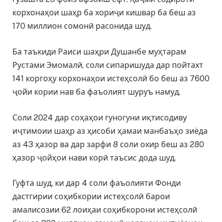
корхонаҳои шаҳр ба хориҷи кишвар ба беш аз
170 миллион сомонӣ расонида шуд.
Ба таъкиди Раиси шаҳри Душанбе муҳтарам
Рустами Эмомалӣ, соли сипаришуда дар пойтахт
141 коргоҳу корхонаҳои истеҳсолӣ бо беш аз 7600
ҷойи кории нав ба фаъолият шуруъ намуд.
Соли 2024 дар соҳаҳои гуногуни иқтисодиву
иҷтимоии шаҳр аз ҳисоби ҳамаи манбаъҳо зиёда
аз 43 ҳазор ва дар зарфи 8 соли охир беш аз 280
ҳазор ҷойҳои нави корӣ таъсис дода шуд.
Гуфта шуд, ки дар 4 соли фаъолияти Фонди
дастгирии соҳибкории истеҳсолӣ барои
амалисозии 62 лоиҳаи соҳибкорони истеҳсолӣ