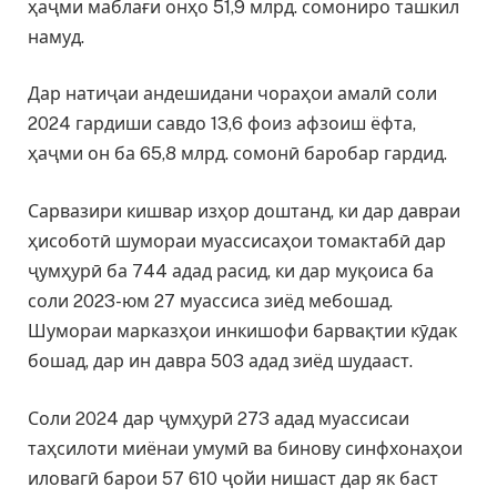
ҳаҷми маблағи онҳо 51,9 млрд. сомониро ташкил
намуд.
Дар натиҷаи андешидани чораҳои амалӣ соли
2024 гардиши савдо 13,6 фоиз афзоиш ёфта,
ҳаҷми он ба 65,8 млрд. сомонӣ баробар гардид.
Сарвазири кишвар изҳор доштанд, ки дар давраи
ҳисоботӣ шумораи муассисаҳои томактабӣ дар
ҷумҳурӣ ба 744 адад расид, ки дар муқоиса ба
соли 2023-юм 27 муассиса зиёд мебошад.
Шумораи марказҳои инкишофи барвақтии кӯдак
бошад, дар ин давра 503 адад зиёд шудааст.
Соли 2024 дар ҷумҳурӣ 273 адад муассисаи
таҳсилоти миёнаи умумӣ ва бинову синфхонаҳои
иловагӣ барои 57 610 ҷойи нишаст дар як баст