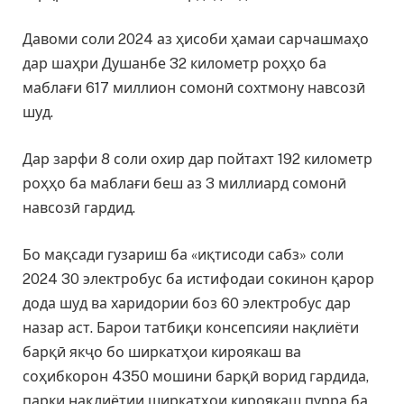
Давоми соли 2024 аз ҳисоби ҳамаи сарчашмаҳо
дар шаҳри Душанбе 32 километр роҳҳо ба
маблағи 617 миллион сомонӣ сохтмону навсозӣ
шуд.
Дар зарфи 8 соли охир дар пойтахт 192 километр
роҳҳо ба маблағи беш аз 3 миллиард сомонӣ
навсозӣ гардид.
Бо мақсади гузариш ба «иқтисоди сабз» соли
2024 30 электробус ба истифодаи сокинон қарор
дода шуд ва харидории боз 60 электробус дар
назар аст. Барои татбиқи консепсияи нақлиёти
барқӣ якҷо бо ширкатҳои кироякаш ва
соҳибкорон 4350 мошини барқӣ ворид гардида,
парки нақлиётии ширкатҳои кироякаш пурра ба