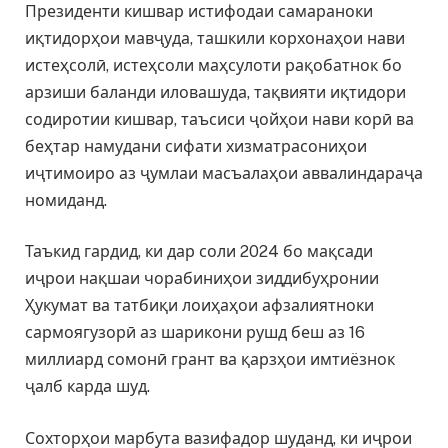
Президенти кишвар истифодаи самараноки
иқтидорҳои мавҷуда, ташкили корхонаҳои нави
истеҳсолӣ, истеҳсоли маҳсулоти рақобатнок бо
арзиши баланди иловашуда, тақвияти иқтидори
содиротии кишвар, таъсиси ҷойҳои нави корӣ ва
беҳтар намудани сифати хизматрасониҳои
иҷтимоиро аз ҷумлаи масъалаҳои аввалиндараҷа
номиданд.
Таъкид гардид, ки дар соли 2024 бо мақсади
иҷрои нақшаи чорабиниҳои зиддибуҳронии
Ҳукумат ва татбиқи лоиҳаҳои афзалиятноки
сармоягузорӣ аз шарикони рушд беш аз 16
миллиард сомонӣ грант ва қарзҳои имтиёзнок
ҷалб карда шуд.
Сохторҳои марбута вазифадор шуданд, ки иҷрои