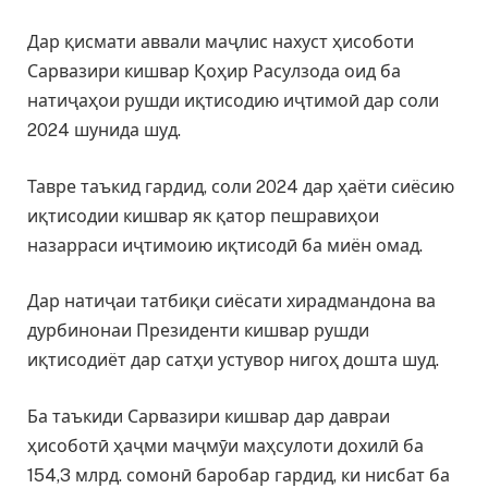
Дар қисмати аввали маҷлис нахуст ҳисоботи
Сарвазири кишвар Қоҳир Расулзода оид ба
натиҷаҳои рушди иқтисодию иҷтимоӣ дар соли
2024 шунида шуд.
Тавре таъкид гардид, соли 2024 дар ҳаёти сиёсию
иқтисодии кишвар як қатор пешравиҳои
назарраси иҷтимоию иқтисодӣ ба миён омад.
Дар натиҷаи татбиқи сиёсати хирадмандона ва
дурбинонаи Президенти кишвар рушди
иқтисодиёт дар сатҳи устувор нигоҳ дошта шуд.
Ба таъкиди Сарвазири кишвар дар давраи
ҳисоботӣ ҳаҷми маҷмӯи маҳсулоти дохилӣ ба
154,3 млрд. сомонӣ баробар гардид, ки нисбат ба