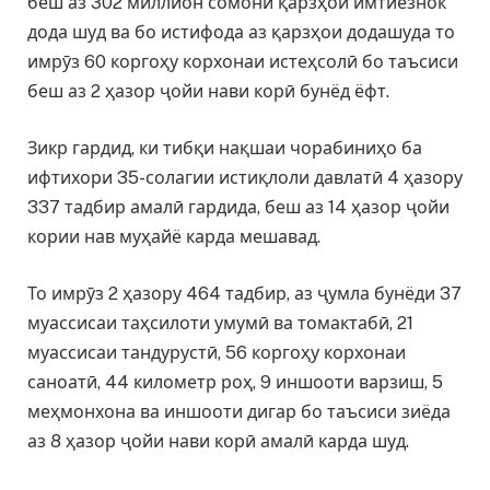
беш аз 302 миллион сомонӣ қарзҳои имтиёзнок
дода шуд ва бо истифода аз қарзҳои додашуда то
имрӯз 60 коргоҳу корхонаи истеҳсолӣ бо таъсиси
беш аз 2 ҳазор ҷойи нави корӣ бунёд ёфт.
Зикр гардид, ки тибқи нақшаи чорабиниҳо ба
ифтихори 35-солагии истиқлоли давлатӣ 4 ҳазору
337 тадбир амалӣ гардида, беш аз 14 ҳазор ҷойи
кории нав муҳайё карда мешавад.
То имрӯз 2 ҳазору 464 тадбир, аз ҷумла бунёди 37
муассисаи таҳсилоти умумӣ ва томактабӣ, 21
муассисаи тандурустӣ, 56 коргоҳу корхонаи
саноатӣ, 44 километр роҳ, 9 иншооти варзиш, 5
меҳмонхона ва иншооти дигар бо таъсиси зиёда
аз 8 ҳазор ҷойи нави корӣ амалӣ карда шуд.