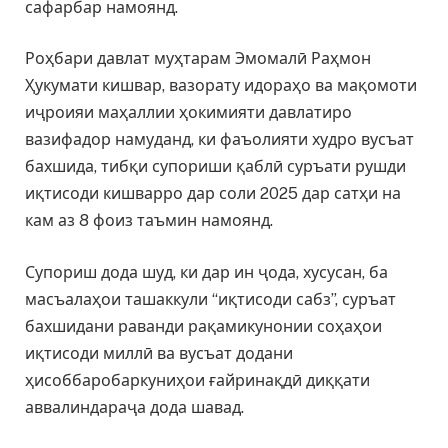
сафарбар намоянд.
Роҳбари давлат муҳтарам Эмомалӣ Раҳмон
Ҳукумати кишвар, вазорату идораҳо ва мақомоти
иҷроияи маҳаллии ҳокимияти давлатиро
вазифадор намуданд, ки фаъолияти худро вусъат
бахшида, тибқи супориши қаблӣ суръати рушди
иқтисоди кишварро дар соли 2025 дар сатҳи на
кам аз 8 фоиз таъмин намоянд.
Супориш дода шуд, ки дар ин ҷода, хусусан, ба
масъалаҳои ташаккули “иқтисоди сабз”, суръат
бахшидани раванди рақамикунонии соҳаҳои
иқтисоди миллӣ ва вусъат додани
ҳисоббаробаркуниҳои ғайринақдӣ диққати
аввалиндараҷа дода шавад.