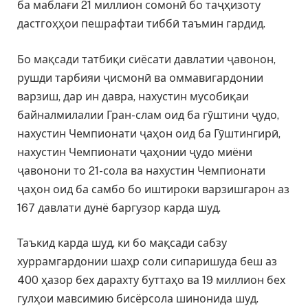
ба маблағи 21 миллион сомонӣ бо таҷҳизоту
дастгоҳҳои пешрафтаи тиббӣ таъмин гардид.
Бо мақсади татбиқи сиёсати давлатии ҷавонон,
рушди тарбияи ҷисмонӣ ва оммавигардонии
варзиш, дар ин давра, нахустин мусобиқаи
байналмилалии Гран-слам оид ба гӯштини ҷудо,
нахустин Чемпионати ҷаҳон оид ба Гӯштингирӣ,
нахустин Чемпионати ҷаҳонии ҷудо миёни
ҷавонони то 21-сола ва нахустин Чемпионати
ҷаҳон оид ба самбо бо иштироки варзишгарон аз
167 давлати дунё баргузор карда шуд.
Таъкид карда шуд, ки бо мақсади сабзу
хуррамгардонии шаҳр соли сипаришуда беш аз
400 ҳазор бех дарахту буттаҳо ва 19 миллион бех
гулҳои мавсимию бисёрсола шинонида шуд.