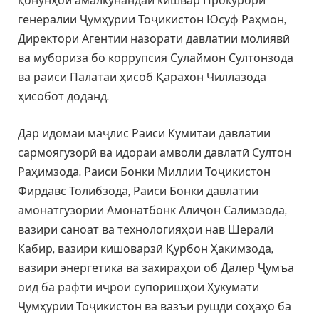
қонунҳои амалкунандаи кишвар Прокурори
генералии Ҷумҳурии Тоҷикистон Юсуф Раҳмон,
Директори Агентии назорати давлатии молиявӣ
ва мубориза бо коррупсия Сулаймон Султонзода
ва раиси Палатаи ҳисоб Қарахон Чиллазода
ҳисобот доданд.
Дар идомаи маҷлис Раиси Кумитаи давлатии
сармоягузорӣ ва идораи амволи давлатӣ Султон
Раҳимзода, Раиси Бонки Миллии Тоҷикистон
Фирдавс Толибзода, Раиси Бонки давлатии
амонатгузории Амонатбонк Алиҷон Салимзода,
вазири саноат ва технологияҳои нав Шералӣ
Кабир, вазири кишоварзӣ Қурбон Ҳакимзода,
вазири энергетика ва захираҳои об Далер Ҷумъа
оид ба рафти иҷрои супоришҳои Ҳукумати
Ҷумҳурии Тоҷикистон ва вазъи рушди соҳаҳо ба