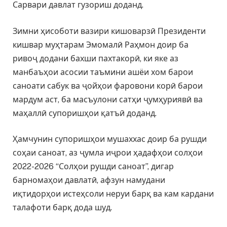
Сарвари давлат гузориш доданд.
Зимни ҳисоботи вазири кишоварзӣ Президенти
кишвар муҳтарам Эмомалӣ Раҳмон доир ба
ривоҷ додани бахши пахтакорӣ, ки яке аз
манбаъҳои асосии таъмини ашёи хом барои
саноати сабук ва ҷойҳои фаровони корӣ барои
мардум аст, ба масъулони сатҳи ҷумҳуриявӣ ва
маҳаллӣ супоришҳои қатъӣ доданд.
Ҳамчунин супоришҳои мушаххас доир ба рушди
соҳаи саноат, аз ҷумла иҷрои ҳадафҳои солҳои
2022-2026 “Солҳои рушди саноат”, дигар
барномаҳои давлатӣ, афзун намудани
иқтидорҳои истеҳсоли неруи барқ ва кам кардани
талафоти барқ дода шуд.