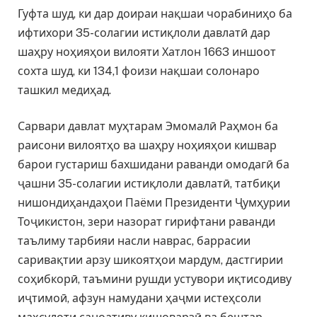
Гуфта шуд, ки дар доираи нақшаи чорабиниҳо ба
ифтихори 35-солагии истиқлоли давлатӣ дар
шаҳру ноҳияҳои вилояти Хатлон 1663 иншоот
сохта шуд, ки 134,1 фоизи нақшаи солонаро
ташкил медиҳад.
Сарвари давлат муҳтарам Эмомалӣ Раҳмон ба
раисони вилоятҳо ва шаҳру ноҳияҳои кишвар
барои густариш бахшидани раванди омодагӣ ба
ҷашни 35-солагии истиқлоли давлатӣ, татбиқи
нишондиҳандаҳои Паёми Президенти Ҷумҳурии
Тоҷикистон, зери назорат гирифтани раванди
таълиму тарбияи насли наврас, баррасии
саривақтии арзу шикоятҳои мардум, дастгирии
соҳибкорӣ, таъмини рушди устувори иқтисодиву
иҷтимоӣ, афзун намудани ҳаҷми истеҳсоли