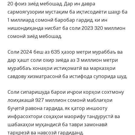
20 фоиз зиёд мебошад. Дар ин давра
сармоягузории мустақим ба иқтисодиёти шаҳр ба
1 миллиард сомонӣ баробар гардид, ки ин
нишондиҳанда нисбат ба соли 2023 320 миллион
сомонӣ зиёд мебошад.
Соли 2024 беш аз 635 ҳазор метри мураббаъ ва
дар ҳашт соли охир зиёда аз 3 миллион метри
мураббаъ хонаҳои истиқоматӣ ва марказҳои
савдову хизматрасонӣ ба истифода супорида шуд.
Соли сипаришуда барои иҷрои корҳои сохтмону
лоиҳакашӣ 927 миллион сомонӣ маблағҳои
буҷетӣ равона гардида, як қатор иншооту
инфрасохтори соҳаҳои маорифу тандурустӣ ва
шабакаҳои муҳандисӣ ба таври замонавӣ
тарҳрезӣ ва навсозӣ гардиданд.