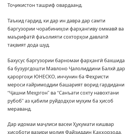
Тоҷикистон ташриф овардаанд.
Таъкид гардид, ки дар ин давра дар самти
баргузории чорабиниҳои фарҳангиву оммавӣ ва
маърифатӣ фаъолияти сохторҳои давлатӣ
тақвият дода шуд.
Бахусус баргузории барномаи фарҳангӣ бахшида
ба бузургдошти Мавлоно Ҷалолиддини Балхӣ дар
қароргоҳи ЮНЕСКО, инчунин ба Феҳристи
мероси ғайримоддии башарият ворид гардидани
“Ҷашни Меҳргон” ва “Санъати сохту навохтани
рубоб” аз қабили руйдодҳои муҳим ба ҳисоб
мераванд.
Дар идомаи маҷлиси васеи Ҳукумати кишвар
ҳисоботи вазири молия Файзиддин Қаҳҳорзода,