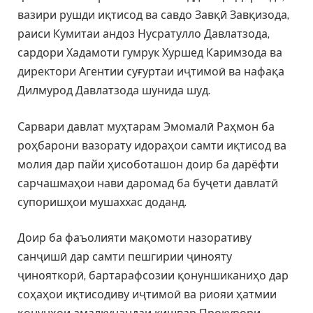
вазири рушди иқтисод ва савдо Завқӣ Завқизода,
раиси Кумитаи андоз Нусратулло Давлатзода,
сардори Хадамоти гумрук Хуршед Каримзода ва
директори Агентии суғуртаи иҷтимоӣ ва нафақа
Дилмурод Давлатзода шунида шуд.
Сарвари давлат муҳтарам Эмомалӣ Раҳмон ба
роҳбарони вазорату идораҳои самти иқтисод ва
молия дар пайи ҳисоботашон доир ба дарёфти
сарчашмаҳои нави даромад ба буҷети давлатӣ
супоришҳои мушаххас доданд.
Доир ба фаъолияти мақомоти назоративу
санҷишӣ дар самти пешгирии ҷинояту
ҷинояткорӣ, бартарафсозии қонуншиканиҳо дар
соҳаҳои иқтисодиву иҷтимоӣ ва риояи ҳатмии