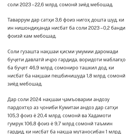
соли 2023 – 22,6 млрд. сомонӣ зиёд мебошад.
Таваррум дар сатҳи 3,6 фоиз нигоҳ дошта шуд, ки
ин нишондиҳанда нисбат ба соли 2023 – 0,2 банди
фоизӣ кам мебошад.
Соли гузашта нақшаи қисми умумии даромади
буҷети давлатӣ иҷро гардида, воридоти маблағҳо
ба буҷет 46,9 млрд. сомониро ташкил дод, ки
нисбат ба нақшаи пешбинишуда 1,8 млрд. сомонӣ
зиёд мебошад.
Дар соли 2024 нақшаи ҷамъоварии андозу
пардохтҳо аз ҷониби Кумитаи андоз дар сатҳи
105,3 фоиз ё 20,4 млрд. сомонӣ ва Хадамоти
гумрук 106,8 фоиз ё 9,7 млрд сомонӣ таъмин
гардид, ки нисбат ба нақша мутаносибан 1 млрд.