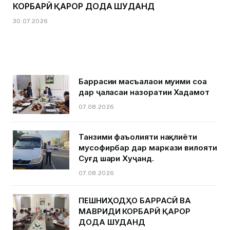
КОРБАРӢ ҚАРОР ДОДА ШУДАНД
30.07.2026
Баррасии масъалаҳои муҳими соҳа
дар ҷаласаи назоратии Хадамот
07.08.2026
Танзими фаъолияти нақлиёти
мусофирбар дар маркази вилояти
Суғд шаҳри Хуҷанд.
07.08.2026
ПЕШНИҲОДҲО БАРРАСӢ ВА
МАВРИДИ КОРБАРӢ ҚАРОР
ДОДА ШУДАНД