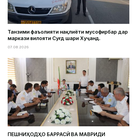
Танзими фаъолияти нақлиёти мусофирбар дар
маркази вилояти Суғд шаҳри Хуҷанд.
07.08.2026
ПЕШНИҲОДҲО БАРРАСӢ ВА МАВРИДИ