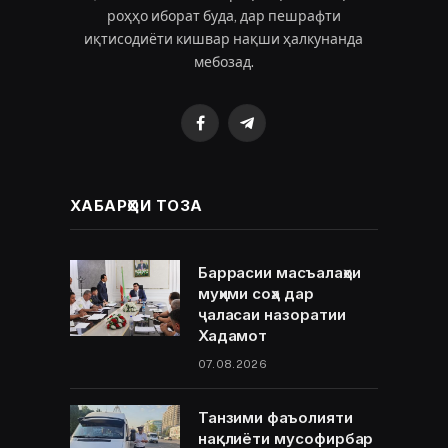
роҳҳо иборат буда, дар пешрафти
иқтисодиёти кишвар нақши ҳалкунанда
мебозад.
Facebook
Telegram
ХАБАРҲОИ ТОЗА
Баррасии масъалаҳои
муҳими соҳа дар
ҷаласаи назоратии
Хадамот
07.08.2026
Танзими фаъолияти
нақлиёти мусофирбар