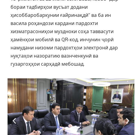
бораи тадбирҳои вусъат додани
ҳисоббаробаркунии ғайринақдӣ” ва ба ин
васила роҳандози кардани пардохти
хизматрасониҳои муздноки соҳа таввасути
ҳамёнҳои мобилӣ ва QR-код, инчунин ҷорӣ
намудани низоми пардохтҳои электронӣ дар
нуқтаҳои назоратию вазнченкунӣ ва
гузаргоҳҳои сарҳадӣ мебошад.