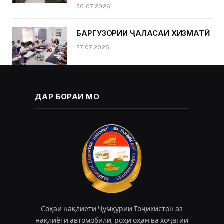
30.07.2026
БАРГУЗОРИИ ҶАЛАСАИ ХИЗМАТӢ
27.07.2026
ДАР БОРАИ МО
Соҳаи нақлиёти Ҷумҳурии Тоҷикистон аз
нақлиёти автомобилӣ, роҳи оҳан ва хоҷагии