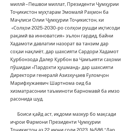
миллӣ – Пешвои миллат, Президенти Ҷумҳурии
Тоҷикистон муҳтарам Эмомалӣ Раҳмон ба
Маҷлиси Олии Ҷумҳурии Тоҷикистон, ки
«Солҳои 2025-2030-ро солҳои рушди иқтисоди
рақамӣ ва инноватсия» эълон гардид, байни
Хадамоти давлатии назорат ва танзим дар
соҳаи нақлиёт, дар шахсияти Сардори Хадамот
Қурбонзода Далер Қурбон ва Ҷамъияти саҳоми
пўшидаи «Пардохти ҳушманд» дар шахсияти
Директори генералӣ Азизхуҷаев Ғуломҷон
Марифхужаевич Шартнома оид ба
хизматрасонии таъминоти барномавӣ ба имзо
расонида шуд.
Боиси қайд аст, иқдоми мазкур бо мақсади
иҷрои Фармони Президенти Ҷумҳурии
Тоҷикистон аз 22 июни соли 2023, №586 “Дар