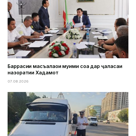
Баррасии масъалаҳои муҳими соҳа дар ҷаласаи
назоратии Хадамот
07.08.2026