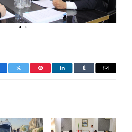
acebook
Twitter
Pinterest
LinkedIn
Tumblr
Email