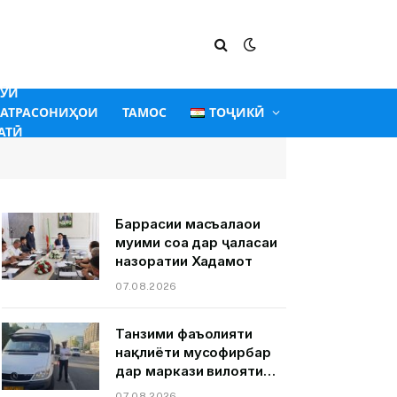
ГӮИ
АТРАСОНИҲОИ
ТАМОС
ТОҶИКӢ
АТӢ
Баррасии масъалаҳои
муҳими соҳа дар ҷаласаи
назоратии Хадамот
07.08.2026
Танзими фаъолияти
нақлиёти мусофирбар
дар маркази вилояти
Суғд шаҳри Хуҷанд.
07.08.2026