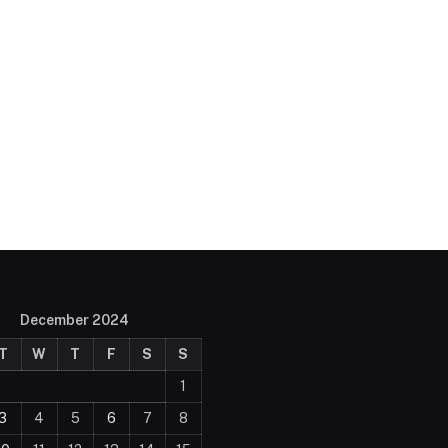
December 2024
T
W
T
F
S
S
1
3
4
5
6
7
8