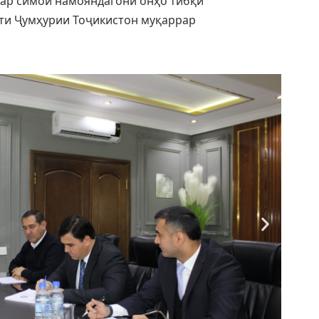
ар симои намояндагони онҳо тибқи
ти Ҷумҳурии Тоҷикистон муқаррар