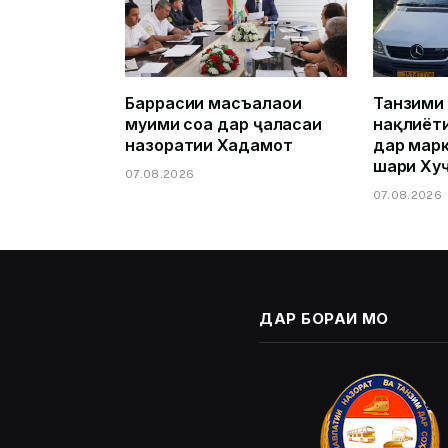
Баррасии масъалаҳои
Танзими
муҳими соҳа дар ҷаласаи
нақлиёт
назоратии Хадамот
дар марк
шаҳри Ху
07.08.2026
07.08.2026
ДАР БОРАИ МО