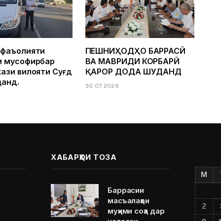
 фаъолияти
ПЕШНИҲОДҲО БАРРАСӢ
и мусофирбар
ВА МАВРИДИ КОРБАРӢ
ази вилояти Суғд
ҚАРОР ДОДА ШУДАНД
ҷанд.
30.07.2026
ХАБАРҲОИ ТОЗА
M
Баррасии
масъалаҳои
2
муҳими соҳа дар