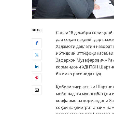
SHARE
Санаи 16 декабри соли ҷорӣ
дар соҳаи нақлиёт дар шахс
Хадамоти давлатии назорат 
ибтидоии иттифоқи касабаи
Зафархон Музафарович – Ра
кормандони ХДНТCН Шартном
ба имзо расонида шуд.
Қобили зикр аст, ки Шартно
мебошад, ки муносибатҳои 
корфармо ва кормандони Ха
соҳаи нақлиётро танзим на