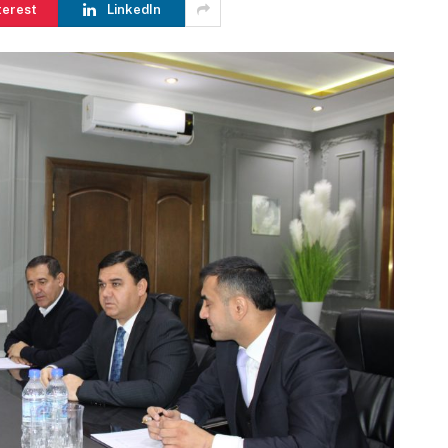
terest
LinkedIn