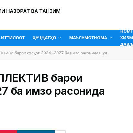
И НАЗОРАТ ВА ТАНЗИМ
НОМ
ИТТИЛООТ
ҲУҶҶАТҲО
МАЪЛУМОТНОМА
ХИЗМ
ДАВЛ
ИВӢ барои солҳои 2024 – 2027 ба имзо расонида шуд
ЛЕКТИВӢ барои
27 ба имзо расонида