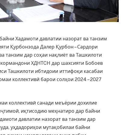
 байни Хадамоти давлатии назорат ва танзим
ияти Қурбонзода Далер Қурбон – Сардори
ва танзим дар соҳаи нақлиёт ва Ташкилоти
 кормандони ХДНТCН дар шахсияти Бобоев
иси Ташкилоти ибтидоии иттифоқи касабаи
аи коллективӣ барои солҳои 2024 – 2027
маи коллективӣ санади меъёрии дохилие
иҷтимоӣ, иқтисодию меҳнатиро дар байни
дамоти давлатии назорат ва танзим дар
муда, уҳдадориҳои мутақобилаи байни