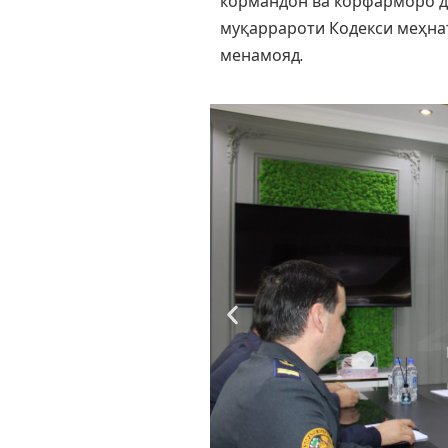
кормандон ва корфарморо д
муқаррароти Кодекси меҳна
менамояд.