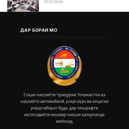
27.07.2026
ДАР БОРАИ МО
Соҳаи нақлиёти Ҷумҳурии Тоҷикистон аз
нақлиёти автомобилӣ, роҳи оҳан ва хоҷагии
роҳҳо иборат буда, дар пешрафти
иқтисодиёти кишвар нақши ҳалкунанда
мебозад.