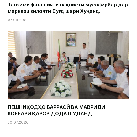
Танзими фаъолияти нақлиёти мусофирбар дар
маркази вилояти Суғд шаҳри Хуҷанд.
07.08.2026
ПЕШНИҲОДҲО БАРРАСӢ ВА МАВРИДИ
КОРБАРӢ ҚАРОР ДОДА ШУДАНД
30.07.2026