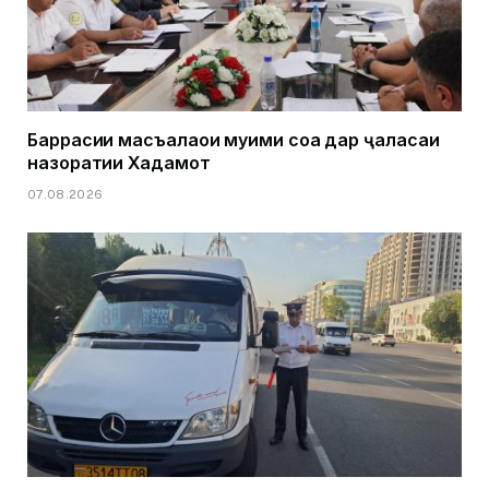
Баррасии масъалаҳои муҳими соҳа дар ҷаласаи
назоратии Хадамот
07.08.2026