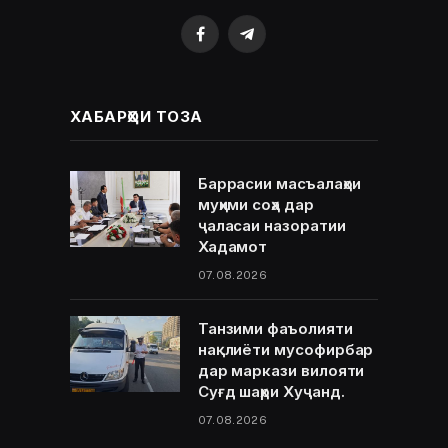
Facebook
Telegram
ХАБАРҲОИ ТОЗА
Баррасии масъалаҳои
муҳими соҳа дар
ҷаласаи назоратии
Хадамот
07.08.2026
Танзими фаъолияти
нақлиёти мусофирбар
дар маркази вилояти
Суғд шаҳри Хуҷанд.
07.08.2026