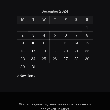
December 2024
M
T
W
T
F
S
S
1
2
3
4
5
6
7
8
9
10
11
12
13
14
15
16
17
18
19
20
21
22
23
24
25
26
27
28
29
30
31
« Nov
Jan »
© 2026 Хадамоти давлатии назорат ва танзим
дар соҳаи нақлиёт