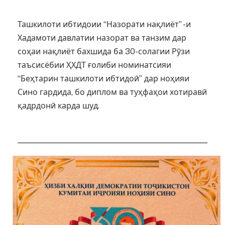
Ташкилоти ибтидоии “Назорати нақлиёт” -и
Хадамоти давлатии назорат ва танзим дар
соҳаи нақлиёт бахшида ба 30-солагии Рӯзи
таъсисёбии ҲХДТ ғолиби номинатсияи
“Беҳтарин ташкилоти ибтидоӣ” дар ноҳияи
Сино гардида, бо диплом ва туҳфаҳои хотиравӣ
қадрдонӣ карда шуд.