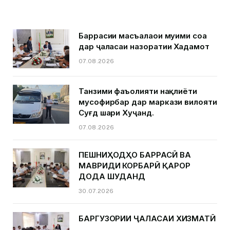
Баррасии масъалаҳои муҳими соҳа
дар ҷаласаи назоратии Хадамот
07.08.2026
Танзими фаъолияти нақлиёти
мусофирбар дар маркази вилояти
Суғд шаҳри Хуҷанд.
07.08.2026
ПЕШНИҲОДҲО БАРРАСӢ ВА
МАВРИДИ КОРБАРӢ ҚАРОР
ДОДА ШУДАНД
30.07.2026
БАРГУЗОРИИ ҶАЛАСАИ ХИЗМАТӢ