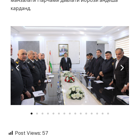
манзалати Парчами давлатӣ ибрози андеша
карданд.
Post Views:
57