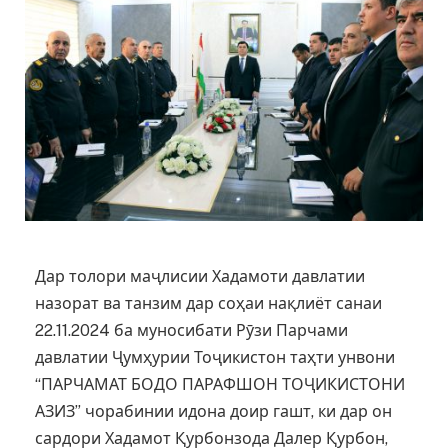
Дар толори маҷлисии Хадамоти давлатии
назорат ва танзим дар соҳаи нақлиёт санаи
22.11.2024 ба муносибати Рӯзи Парчами
давлатии Ҷумҳурии Тоҷикистон таҳти унвони
“ПАРЧАМАТ БОДО ПАРАФШОН ТОҶИКИСТОНИ
АЗИЗ” чорабинии идона доир гашт, ки дар он
сардори Хадамот Қурбонзода Далер Қурбон,