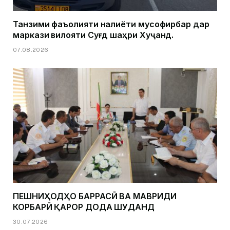
Танзими фаъолияти нақлиёти мусофирбар дар
маркази вилояти Суғд шаҳри Хуҷанд.
07.08.2026
ПЕШНИҲОДҲО БАРРАСӢ ВА МАВРИДИ
КОРБАРӢ ҚАРОР ДОДА ШУДАНД
30.07.2026