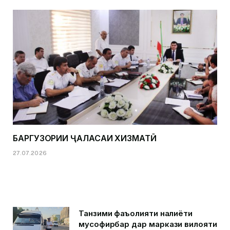
БАРГУЗОРИИ ҶАЛАСАИ ХИЗМАТӢ
27.07.2026
Танзими фаъолияти нақлиёти
мусофирбар дар маркази вилояти