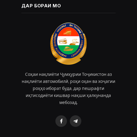
ДАР БОРАИ МО
Соҳаи нақлиёти Ҷумҳурии Тоҷикистон аз
нақлиёти автомобилӣ, роҳи оҳан ва хоҷагии
роҳҳо иборат буда, дар пешрафти
иқтисодиёти кишвар нақши ҳалкунанда
мебозад.
Facebook
Telegram