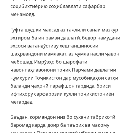
соҳибихтиёрию соҳибдавлатӣ сафарбар
менамояд.
Гуфта шуд, ки мақсад аз таҷлили санаи мазкур
эҳтиром ба ин рамзи давлатӣ, бедор намудани
эҳсоси ватандӯстиву хештаншиносии
шаҳрвандони мамлакат, аз ҷумла насли ҷавон
мебошад. Имрӯзҳо бо шарофати
ҷавонпаҳлавонони тоҷик Парчами давлатии
Ҷумҳурии Тоҷикистон дар мусобиқаҳои сатҳи
баланди ҷаҳонӣ парафшон гардида, боиси
ифтихору сарфарозии кулли тоҷикистониён
мегардад.
Баъдан, кормандон низ бо сухани табрикотӣ
баромад карда, доир ба таърих ва мақому