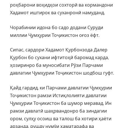
роҳбарони воҳидҳои сохторӣ ва кормандони
Хадамот иштирок ва суханронӣ намуданд.
Чорабинии идона бо садо додани Суруди
миллии Ҷумҳурии Тоҷикистон оғоз ёфт.
Сипас, сардори Хадамот Қурбонзода Далер
Қурбон бо сухани ифтитоҳӣ баромад карда,
ҳозиринро ба муносибати Рӯзи Парчами
давлатии Ҷумҳурии Тоҷикистон шодбош гуфт.
Қайд гардид, ки Парчами давлатии Ҷумҳурии
Тоҷикистон рамзи Истиқлолияти давлатии
Ҷумҳурии Тоҷикистон ба шумор меравад. Ин
рамзи давлатӣ шаҳрвандонро ба зиндагии
ором, сулҳу осоиш ва талош ба хотири ҳаёти
арзанда, рушду нумӯи ҳаматарафа ва