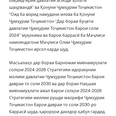
бақайдгирии давлатии асноди ҳолати
шаҳрвандӣ” ва Қонуни Ҷумҳурии Тоҷикистон
“Оид ба ворид намудани илова ба Қонуни
Ҷумҳурии Тоҷикистон “Дар бораи буҷети
давлатии Ҷумҳурии Тоҷикистон барои соли
2024” муҳокима ва барои баррасӣ ба Маҷлиси
намояндагони Маҷлиси Олии Ҷумҳурии
Тоҷикистон ирсол карда шуд.
Масъалаҳо дар бораи Барномаи миёнамуҳлати
солҳои 2024-2026 Стратегияи идоракунии
молияи давлатии Ҷумҳурии Тоҷикистон барои
давраи то соли 2030 ва дар бораи Нақшаи
миёнамуҳлати амал барои солҳои 2024-2026
Стратегияи миллии рушди маорифи Ҷумҳурии
Тоҷикистон барои давраи то соли 2030-ро
баррасӣ шуда, қарорҳои дахлдор қабул гардид.