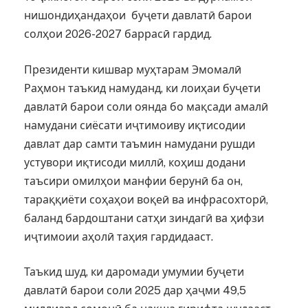
нишондиҳандаҳои буҷети давлатӣ барои
солҳои 2026-2027 баррасӣ гардид.
Президенти кишвар муҳтарам Эмомалӣ
Раҳмон таъкид намуданд, ки лоиҳаи буҷети
давлатӣ барои соли оянда бо мақсади амалӣ
намудани сиёсати иҷтимоиву иқтисодии
давлат дар самти таъмин намудани рушди
устувори иқтисоди миллӣ, коҳиш додани
таъсири омилҳои манфии берунӣ ба он,
тараққиёти соҳаҳои воқеӣ ва инфрасохторӣ,
баланд бардоштани сатҳи зиндагӣ ва ҳифзи
иҷтимоии аҳолӣ таҳия гардидааст.
Таъкид шуд, ки даромади умумии буҷети
давлатӣ барои соли 2025 дар ҳаҷми 49,5