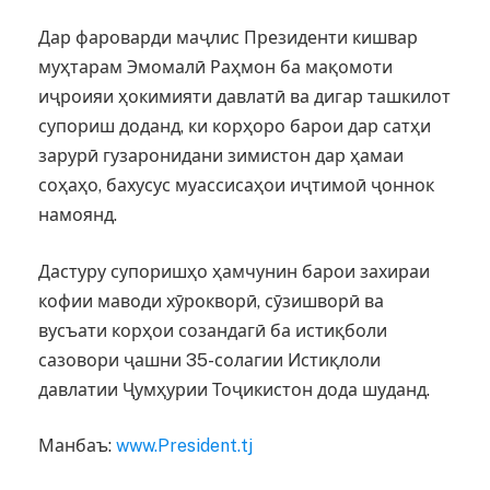
Дар фароварди маҷлис Президенти кишвар
муҳтарам Эмомалӣ Раҳмон ба мақомоти
иҷроияи ҳокимияти давлатӣ ва дигар ташкилот
супориш доданд, ки корҳоро барои дар сатҳи
зарурӣ гузаронидани зимистон дар ҳамаи
соҳаҳо, бахусус муассисаҳои иҷтимоӣ ҷоннок
намоянд.
Дастуру супоришҳо ҳамчунин барои захираи
кофии маводи хӯрокворӣ, сӯзишворӣ ва
вусъати корҳои созандагӣ ба истиқболи
сазовори ҷашни 35-солагии Истиқлоли
давлатии Ҷумҳурии Тоҷикистон дода шуданд.
Манбаъ:
www.President.tj