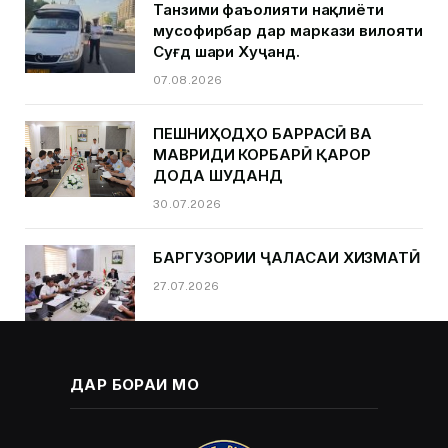
Танзими фаъолияти нақлиёти
мусофирбар дар маркази вилояти
Суғд шаҳри Хуҷанд.
07.08.2026
ПЕШНИҲОДҲО БАРРАСӢ ВА
МАВРИДИ КОРБАРӢ ҚАРОР
ДОДА ШУДАНД
30.07.2026
БАРГУЗОРИИ ҶАЛАСАИ ХИЗМАТӢ
27.07.2026
ДАР БОРАИ МО