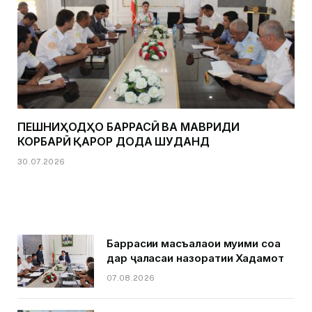
ПЕШНИҲОДҲО БАРРАСӢ ВА МАВРИДИ
КОРБАРӢ ҚАРОР ДОДА ШУДАНД
30.07.2026
Баррасии масъалаҳои муҳими соҳа
дар ҷаласаи назоратии Хадамот
07.08.2026