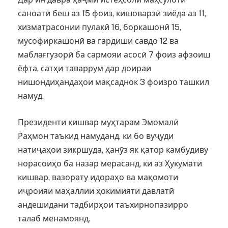
саноатӣ беш аз 15 фоиз, кишоварзӣ зиёда аз 11,
хизматрасонии пулакӣ 16, боркашонӣ 15,
мусофиркашонӣ ва гардиши савдо 12 ва
маблағгузорӣ ба сармояи асосӣ 7 фоиз афзоиш
ёфта, сатҳи таваррум дар доираи
нишондиҳандаҳои мақсаднок 3 фоизро ташкил
намуд.
Президенти кишвар муҳтарам Эмомалӣ
Раҳмон таъкид намуданд, ки бо вуҷуди
натиҷаҳои зикршуда, ҳанӯз як қатор камбудиву
норасоиҳо ба назар мерасанд, ки аз Ҳукумати
кишвар, вазорату идораҳо ва мақомоти
иҷроияи маҳаллии ҳокимияти давлатӣ
андешидани тадбирҳои таъхирнопазирро
талаб менамоянд.