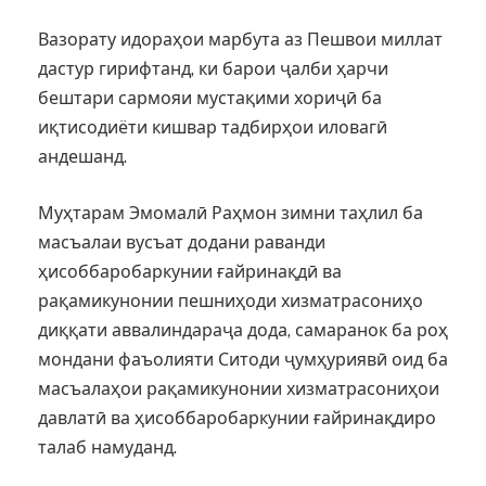
Вазорату идораҳои марбута аз Пешвои миллат
дастур гирифтанд, ки барои ҷалби ҳарчи
бештари сармояи мустақими хориҷӣ ба
иқтисодиёти кишвар тадбирҳои иловагӣ
андешанд.
Муҳтарам Эмомалӣ Раҳмон зимни таҳлил ба
масъалаи вусъат додани раванди
ҳисоббаробаркунии ғайринақдӣ ва
рақамикунонии пешниҳоди хизматрасониҳо
диққати аввалиндараҷа дода, самаранок ба роҳ
мондани фаъолияти Ситоди ҷумҳуриявӣ оид ба
масъалаҳои рақамикунонии хизматрасониҳои
давлатӣ ва ҳисоббаробаркунии ғайринақдиро
талаб намуданд.