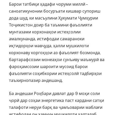
Барои татбиқи ҳадафи чоруми миллӣ –
саноатикунонии босуръати кишвар супориш
дода шуд, ки масъулини Ҳукумати Ҷумҳурии
Тоҷикистон доир ба таъмини фаъолияти
мунтазами корхонаҳои истеҳсолии
амалкунанда, истифодаи самараноки
иқтидорҳои мавҷуда, ҳалли мушкилоти
корхонаву коргоҳҳои аз фаъолият бозмонда,
бартарафсозии монеаҳои сунъиву маъмурӣ ва
фароҳамсозии шароити мусоид барои
фаъолияти соҳибкории истеҳсолӣ тадбирҳои
таъхирнопазир андешанд.
Ба андешаи Роҳбари давлат дар 9 моҳи соли
ҷорӣ дар соҳаи энергетика паст кардани сатҳи
талафоти неруи барқ ва ҷамъоварии маблағи
истифодаи он ҳамчун мушкилоти ҳалталаб