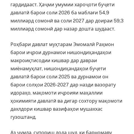
гардидааст. Ҳаҷми умумии хароҷоти буҷети
давлатӣ барои соли 2026 ба маблағи 54,9
миллиард сомонӣ ва соли 2027 дар доираи 59,3
миллиард сомонӣ дар назар дошта шудааст.
Роҳбари давлат муҳтарам Эмомалӣ Раҳмон
барои иҷрои дурнамои нишондиҳандаҳои
макроиқтисодии кишвар дар давраи
миёнамуҳлат, нишондиҳандаҳои буҷети
давлатӣ барои соли 2025 ва дурнамои он
барои солҳои 2026-2027 дар назди вазорату
идораҳо, мақомоти иҷроияи маҳаллии
ҳокимияти давлатӣ ва дигар сохтору мақомоти
дахлдори кишвар вазифаҳои мушаххас
гузоштанд.
Аз ҷумла, супориш дода шуд, ки барномаву