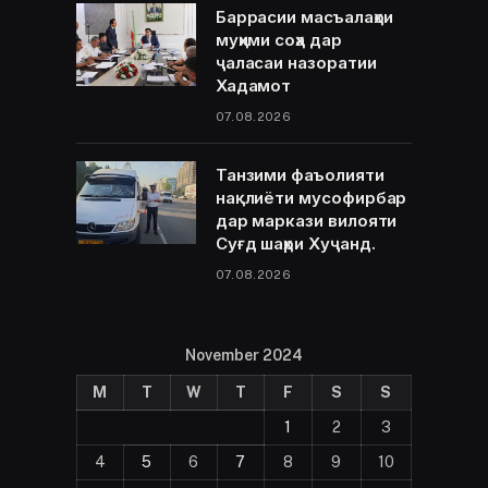
Баррасии масъалаҳои
муҳими соҳа дар
ҷаласаи назоратии
Хадамот
07.08.2026
Танзими фаъолияти
нақлиёти мусофирбар
дар маркази вилояти
Суғд шаҳри Хуҷанд.
07.08.2026
November 2024
M
T
W
T
F
S
S
1
2
3
4
5
6
7
8
9
10