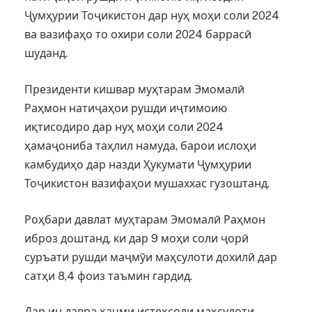
Ҷумҳурии Тоҷикистон дар нуҳ моҳи соли 2024
ва вазифаҳо то охири соли 2024 баррасӣ
шуданд.
Президенти кишвар муҳтарам Эмомалӣ
Раҳмон натиҷаҳои рушди иҷтимоию
иқтисодиро дар нуҳ моҳи соли 2024
ҳамаҷониба таҳлил намуда, барои ислоҳи
камбудиҳо дар назди Ҳукумати Ҷумҳурии
Тоҷикистон вазифаҳои мушаххас гузоштанд.
Роҳбари давлат муҳтарам Эмомалӣ Раҳмон
иброз доштанд, ки дар 9 моҳи соли ҷорӣ
суръати рушди маҷмӯи маҳсулоти дохилӣ дар
сатҳи 8,4 фоиз таъмин гардид.
Дар ин давра ҳаҷми истеҳсоли маҳсулоти