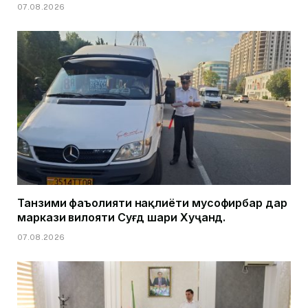
07.08.2026
Танзими фаъолияти нақлиёти мусофирбар дар
маркази вилояти Суғд шаҳри Хуҷанд.
07.08.2026