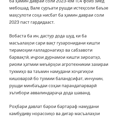
ба ҳамин давраи соли 2023-юм 11,4 фоиз зиёд
мебошад. Вале суръати рушди истеҳсоли баъзе
маҳсулоти соҳа нисбат ба ҳамин давраи соли
2023 паст гардидааст.
Вобаста ба ин, дастур дода шуд, ки ба
масъалаҳои сари вақт гузаронидани кишти
тирамоҳии ғалладонагиҳо ва сабзавоти
барвақтӣ, иҷрои дурнамои кишти зироатҳо,
риояи ҳатмии меъёрҳои агротехникии захираи
тухмиҳо ва таъмин намудани хоҷагиҳои
кишоварзӣ бо тухмии баландсифат, инчунин,
рушди минбаъдаи соҳаи парандапарварӣ
эътибори аввалиндараҷа дода шаванд.
Роҳбари давлат барои бартараф намудани
камбудиву норасоиҳо ва дигар масъалаҳои