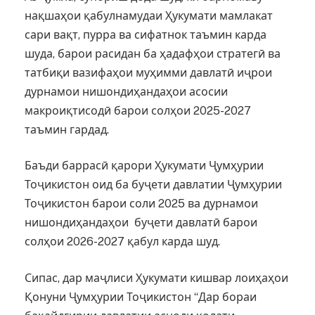
нақшаҳои қабулнамудаи Ҳукумати мамлакат
сари вақт, пурра ва сифатнок таъмин карда
шуда, барои расидан ба ҳадафҳои стратегӣ ва
татбиқи вазифаҳои муҳимми давлатӣ иҷрои
дурнамои нишондиҳандаҳои асосии
макроиқтисодӣ барои солҳои 2025-2027
таъмин гардад.
Баъди баррасӣ қарори Ҳукумати Ҷумҳурии
Тоҷикистон оид ба буҷети давлатии Ҷумҳурии
Тоҷикистон барои соли 2025 ва дурнамои
нишондиҳандаҳои буҷети давлатӣ барои
солҳои 2026-2027 қабул карда шуд.
Сипас, дар маҷлиси Ҳукумати кишвар лоиҳаҳои
Қонуни Ҷумҳурии Тоҷикистон “Дар бораи