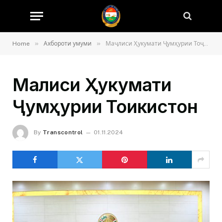
»
»
Home
Ахбороти умуми
Маҷлиси Ҳукумати Ҷумҳурии Тоҷикистон
Маҷлиси Ҳукумати
Ҷумҳурии Тоҷикистон
By
Transcontrol
01.11.2024