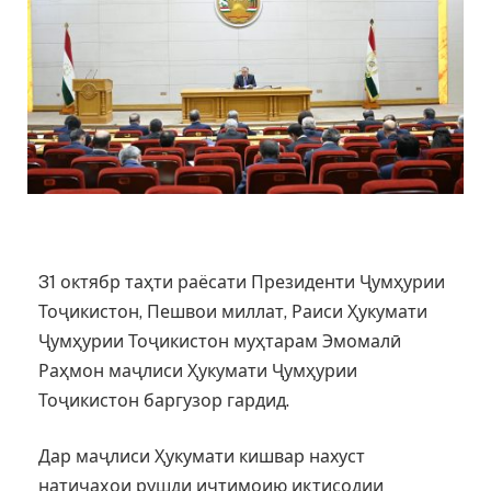
31 октябр таҳти раёсати Президенти Ҷумҳурии
Тоҷикистон, Пешвои миллат, Раиси Ҳукумати
Ҷумҳурии Тоҷикистон муҳтарам Эмомалӣ
Раҳмон маҷлиси Ҳукумати Ҷумҳурии
Тоҷикистон баргузор гардид.
Дар маҷлиси Ҳукумати кишвар нахуст
натиҷаҳои рушди иҷтимоию иқтисодии