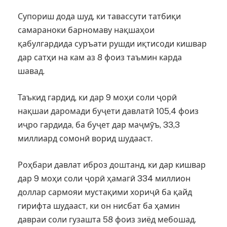
Супориш дода шуд, ки тавассути татбиқи
самараноки барномаву нақшаҳои
қабулгардида суръати рушди иқтисоди кишвар
дар сатҳи на кам аз 8 фоиз таъмин карда
шавад.
Таъкид гардид, ки дар 9 моҳи соли ҷорӣ
нақшаи даромади буҷети давлатӣ 105,4 фоиз
иҷро гардида, ба буҷет дар маҷмӯъ, 33,3
миллиард сомонӣ ворид шудааст.
Роҳбари давлат иброз доштанд, ки дар кишвар
дар 9 моҳи соли ҷорӣ ҳамагӣ 334 миллион
доллар сармояи мустақими хориҷӣ ба қайд
гирифта шудааст, ки он нисбат ба ҳамин
давраи соли гузашта 58 фоиз зиёд мебошад.