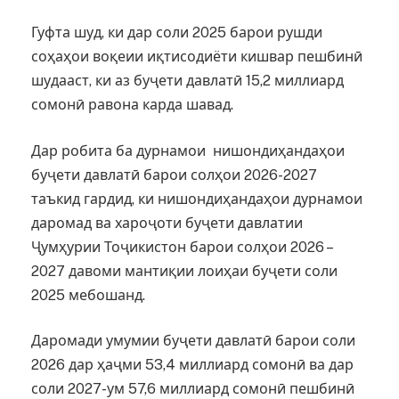
Гуфта шуд, ки дар соли 2025 барои рушди
соҳаҳои воқеии иқтисодиёти кишвар пешбинӣ
шудааст, ки аз буҷети давлатӣ 15,2 миллиард
сомонӣ равона карда шавад.
Дар робита ба дурнамои нишондиҳандаҳои
буҷети давлатӣ барои солҳои 2026-2027
таъкид гардид, ки нишондиҳандаҳои дурнамои
даромад ва хароҷоти буҷети давлатии
Ҷумҳурии Тоҷикистон барои солҳои 2026 –
2027 давоми мантиқии лоиҳаи буҷети соли
2025 мебошанд.
Даромади умумии буҷети давлатӣ барои соли
2026 дар ҳаҷми 53,4 миллиард сомонӣ ва дар
соли 2027-ум 57,6 миллиард сомонӣ пешбинӣ