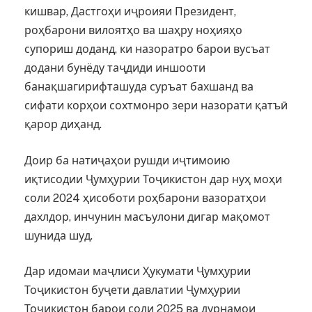
кишвар, Дастгоҳи иҷроияи Президент,
роҳбарони вилоятҳо ва шаҳру ноҳияҳо
супориш доданд, ки назоратро барои вусъат
додани бунёду таҷдиди иншооти
банақшагирифташуда суръат бахшанд ва
сифати корҳои сохтмонро зери назорати қатъӣ
қарор диҳанд.
Доир ба натиҷаҳои рушди иҷтимоию
иқтисодии Ҷумҳурии Тоҷикистон дар нуҳ моҳи
соли 2024 ҳисоботи роҳбарони вазоратҳои
дахлдор, инчунин масъулони дигар мақомот
шунида шуд.
Дар идомаи маҷлиси Ҳукумати Ҷумҳурии
Тоҷикистон буҷети давлатии Ҷумҳурии
Тоҷикистон барои соли 2025 ва дурнамои