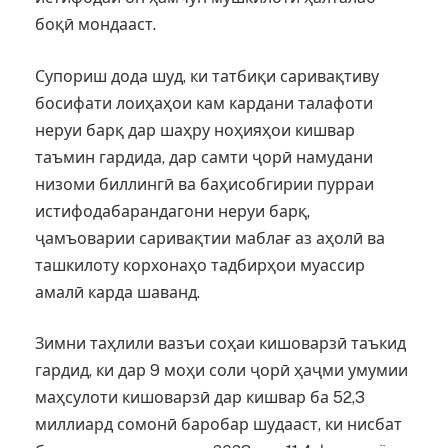
боқӣ мондааст.
Супориш дода шуд, ки татбиқи саривақтиву
босифати лоиҳаҳои кам кардани талафоти
неруи барқ дар шаҳру ноҳияҳои кишвар
таъмин гардида, дар самти ҷорӣ намудани
низоми биллингӣ ва баҳисобгирии пурраи
истифодабарандагони неруи барқ,
ҷамъоварии саривақтии маблағ аз аҳолӣ ва
ташкилоту корхонаҳо тадбирҳои муассир
амалӣ карда шаванд.
Зимни таҳлили вазъи соҳаи кишоварзӣ таъкид
гардид, ки дар 9 моҳи соли ҷорӣ ҳаҷми умумии
маҳсулоти кишоварзӣ дар кишвар ба 52,3
миллиард сомонӣ баробар шудааст, ки нисбат