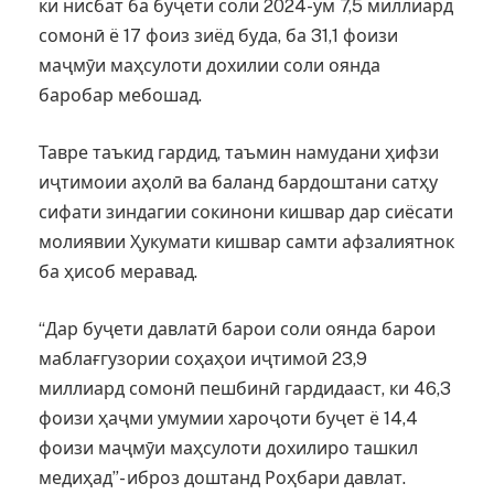
ки нисбат ба буҷети соли 2024-ум 7,5 миллиард
сомонӣ ё 17 фоиз зиёд буда, ба 31,1 фоизи
маҷмӯи маҳсулоти дохилии соли оянда
баробар мебошад.
Тавре таъкид гардид, таъмин намудани ҳифзи
иҷтимоии аҳолӣ ва баланд бардоштани сатҳу
сифати зиндагии сокинони кишвар дар сиёсати
молиявии Ҳукумати кишвар самти афзалиятнок
ба ҳисоб меравад.
“Дар буҷети давлатӣ барои соли оянда барои
маблағгузории соҳаҳои иҷтимоӣ 23,9
миллиард сомонӣ пешбинӣ гардидааст, ки 46,3
фоизи ҳаҷми умумии хароҷоти буҷет ё 14,4
фоизи маҷмӯи маҳсулоти дохилиро ташкил
медиҳад”- иброз доштанд Роҳбари давлат.