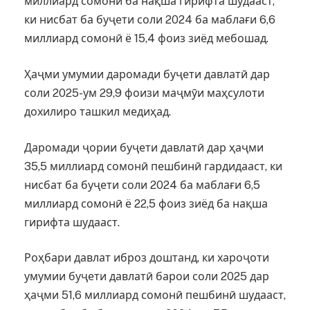
миллиард сомонӣ ба нақша гирифта шудааст,
ки нисбат ба буҷети соли 2024 ба маблағи 6,6
миллиард сомонӣ ё 15,4 фоиз зиёд мебошад.
Ҳаҷми умумии даромади буҷети давлатӣ дар
соли 2025-ум 29,9 фоизи маҷмӯи маҳсулоти
дохилиро ташкил медиҳад.
Даромади ҷории буҷети давлатӣ дар ҳаҷми
35,5 миллиард сомонӣ пешбинӣ гардидааст, ки
нисбат ба буҷети соли 2024 ба маблағи 6,5
миллиард сомонӣ ё 22,5 фоиз зиёд ба нақша
гирифта шудааст.
Роҳбари давлат иброз доштанд, ки хароҷоти
умумии буҷети давлатӣ барои соли 2025 дар
ҳаҷми 51,6 миллиард сомонӣ пешбинӣ шудааст,