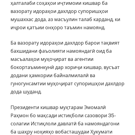
ҳалталаби соҳаҳои иҷтимоии кишвар ба
вазорату идораҳои дахлдор супоришҳои
мушаххас дода, аз масъулин талаб карданд, ки
иҷрои қатъии онҳоро таъмин намоянд.
Ба вазорату идораҳои дахлдор барои тақвият
бахшидани фаъолияти намояндагӣ оид ба
масъалаҳои муҳоҷират ва агентии
бокортаъминкунӣ дар хориҷи кишвар, вусъат
додани ҳамкории байналмилалӣ ва
гуногунсамтии муҳоҷират супоришҳои дахлдор
дода шуданд.
Президенти кишвар муҳтарам Эмомалӣ
Раҳмон бо мақсади истиқболи сазовори 35-
солагии Истиқлоли давлатӣ ба намояндагони
ба шаҳру ноҳияҳо вобасташудаи Ҳукумати