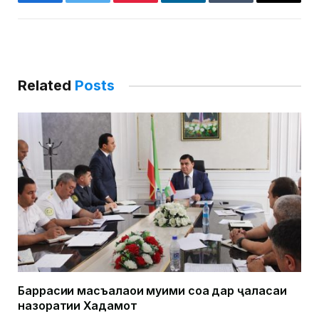
Facebook
Twitter
Pinterest
LinkedIn
Tumblr
Email
Related
Posts
Баррасии масъалаҳои муҳими соҳа дар ҷаласаи
назоратии Хадамот