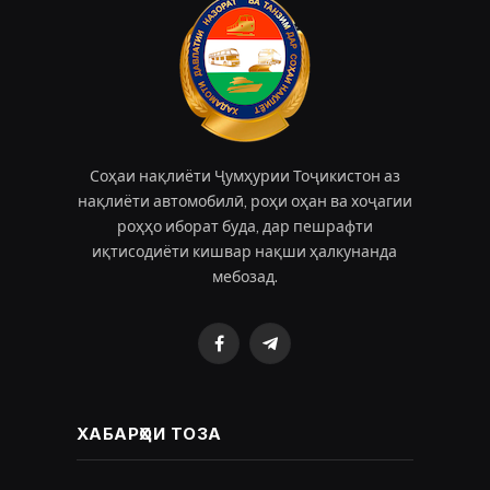
Соҳаи нақлиёти Ҷумҳурии Тоҷикистон аз
нақлиёти автомобилӣ, роҳи оҳан ва хоҷагии
роҳҳо иборат буда, дар пешрафти
иқтисодиёти кишвар нақши ҳалкунанда
мебозад.
Facebook
Telegram
ХАБАРҲОИ ТОЗА