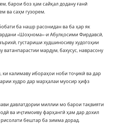
ем, барои боз ҳам сайқал додану ғанӣ
м ва саҳм гузорем.
бобати ба нашр расонидан ва ба ҳар як
кардани «Шоҳнома»-и Абулқосими Фирдавсӣ,
таърихӣ, густариши худшиносиву худогоҳии
у ватанпарастии мардум, бахусус, наврасону
, ки калимаву ибораҳои ноби тоҷикӣ ва дар
арии худро дар марҳалаи муосир ҳифз
нави давлатдории миллии мо барои тақвияти
одӣ ва иҷтимоиву фарҳангӣ ҳам дар дохил
 рисолати бештар ба зимма дорад.