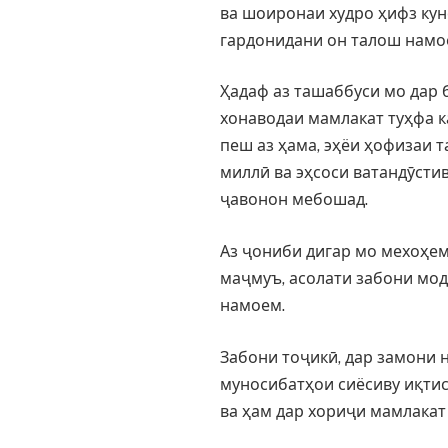
ва шоиронаи худро ҳифз кун
гардонидани он талош намое
Ҳадаф аз ташаббуси мо дар 
хонаводаи мамлакат туҳфа 
пеш аз ҳама, эҳёи ҳофизаи 
миллӣ ва эҳсоси ватандӯстив
ҷавонон мебошад.
Аз ҷониби дигар мо мехоҳем
маҷмуъ, асолати забони мод
намоем.
Забони тоҷикӣ, дар замони 
муносибатҳои сиёсиву иқтис
ва ҳам дар хориҷи мамлакат