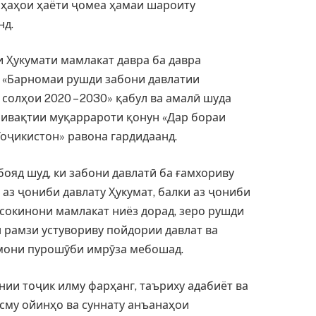
оҳаҳои ҳаёти ҷомеа ҳамаи шароиту
нд.
и Ҳукумати мамлакат давра ба давра
а «Барномаи рушди забони давлатии
солҳои 2020 – 2030» қабул ва амалӣ шуда
аривақтии муқаррароти қонун «Дар бораи
оҷикистон» равона гардидаанд.
бояд шуд, ки забони давлатӣ ба ғамхориву
аз ҷониби давлату Ҳукумат, балки аз ҷониби
сокинони мамлакат ниёз дорад, зеро рушди
 рамзи устувориву пойдории давлат ва
амони пурошӯби имрӯза мебошад.
ии тоҷик илму фарҳанг, таъриху адабиёт ва
асму ойинҳо ва суннату анъанаҳои