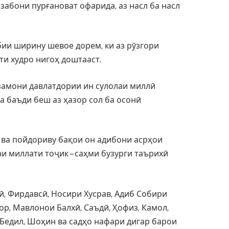
забони пурғановат офарида, аз насл ба насл
бии ширину шевое дорем, ки аз рӯзгори
ти худро нигоҳ доштааст.
 замони давлатдории ин сулолаи миллӣ
 баъди беш аз ҳазор сол ба осонӣ
 ва пойдориву бақои он адибони асрҳои
и миллати тоҷик – саҳми бузурги таърихӣ
ӣ, Фирдавсӣ, Носири Хусрав, Адиб Собири
ор, Мавлонои Балхӣ, Саъдӣ, Ҳофиз, Камол,
 Бедил, Шоҳин ва садҳо нафари дигар барои