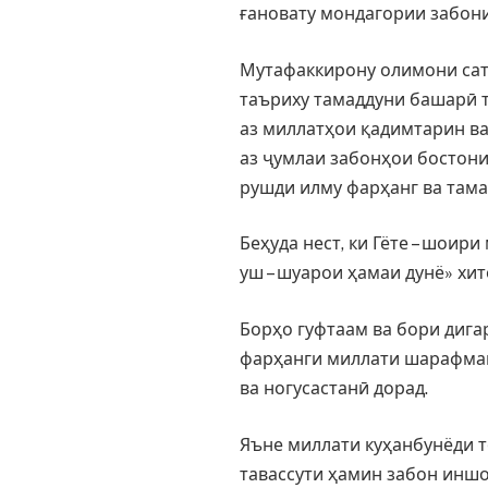
ғановату мондагории забон
Мутафаккирону олимони сатҳ
таъриху тамаддуни башарӣ 
аз миллатҳои қадимтарин в
аз ҷумлаи забонҳои бостони
рушди илму фарҳанг ва там
Беҳуда нест, ки Гёте – шои
уш – шуарои ҳамаи дунё» хит
Борҳо гуфтаам ва бори дига
фарҳанги миллати шарафман
ва ногусастанӣ дорад.
Яъне миллати куҳанбунёди т
тавассути ҳамин забон иншо