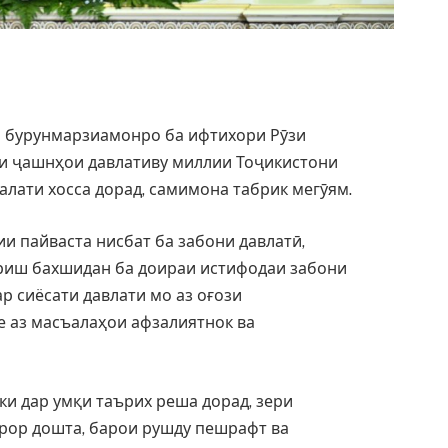
 бурунмарзиамонро ба ифтихори Рӯзи
ни ҷашнҳои давлативу миллии Тоҷикистони
лати хосса дорад, самимона табрик мегӯям.
и пайваста нисбат ба забони давлатӣ,
ариш бахшидан ба доираи истифодаи забони
 сиёсати давлати мо аз оғози
е аз масъалаҳои афзалиятнок ва
ки дар умқи таърих реша дорад, зери
рор дошта, барои рушду пешрафт ва