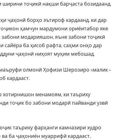
и ширини тоҷикӣ нақши барҷаста бозидаанд.
и ҷаҳонӣ борҳо эътироф кардаанд, ки дар
тоҷикон ҳамчун мардумони ориёитабор яке
а забони модарияшон, яъне забони тоҷикӣ
и сайёра ба ҳисоб рафта, саҳми онҳо дар
аддуни ҷаҳонӣ ниҳоят муҳим мебошад.
ри маъруфи олмонӣ Ҳофизи Шерозиро «малик –
об кардааст.
р хотирнишон менамоям, ки таъриху
ди тоҷик бо забони модарӣ пайванди узвӣ
оҷик таъриху фарҳанги камназири худро
 ва ба ҷаҳониён муаррифӣ кардааст.