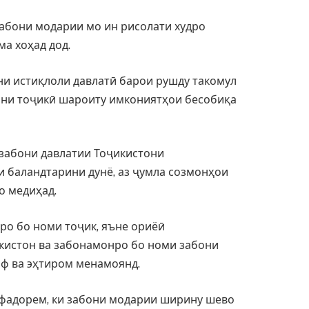
абони модарии мо ин рисолати худро
ма хоҳад дод.
ани истиқлоли давлатӣ барои рушду такомул
они тоҷикӣ шароиту имкониятҳои бесобиқа
 забони давлатии Тоҷикистони
 баландтарини дунё, аз ҷумла созмонҳои
о медиҳад.
ро бо номи тоҷик, яъне ориёӣ
кистон ва забонамонро бо номи забони
ф ва эҳтиром менамоянд.
ифадорем, ки забони модарии ширину шево