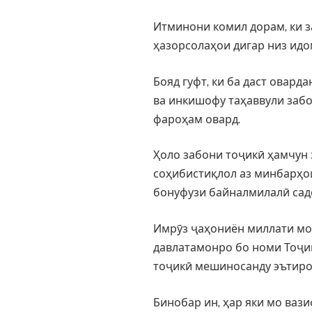
Итминони комил дорам, ки з
ҳазорсолаҳои дигар низ идо
Бояд гуфт, ки ба даст овард
ва инкишофу таҳаввули заб
фароҳам овард.
Ҳоло забони тоҷикӣ ҳамчун
соҳибистиқлол аз минбарҳои
бонуфузи байналмилалӣ сад
Имрӯз ҷаҳониён миллати мо
давлатамонро бо номи Тоҷи
тоҷикӣ мешиносанду эътиро
Бинобар ин, ҳар яки мо ваз