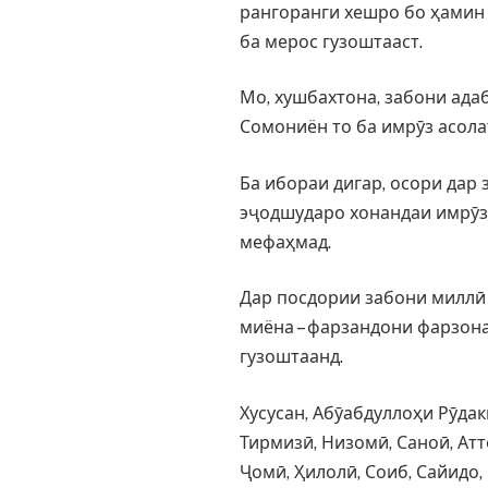
рангоранги хешро бо ҳамин 
ба мерос гузоштааст.
Мо, хушбахтона, забони ада
Сомониён то ба имрӯз асола
Ба ибораи дигар, осори дар
эҷодшударо хонандаи имрӯза
мефаҳмад.
Дар посдории забони миллӣ
миёна – фарзандони фарзона
гузоштаанд.
Хусусан, Абӯабдуллоҳи Рӯдак
Тирмизӣ, Низомӣ, Саноӣ, Атт
Ҷомӣ, Ҳилолӣ, Соиб, Сайидо,