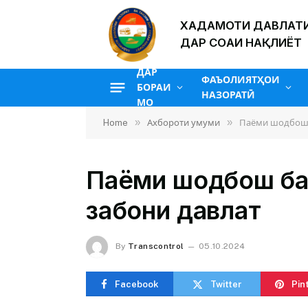
ХАДАМОТИ ДАВЛАТИ
ДАР СОҲАИ НАҚЛИЁТ
ДАР
ФАЪОЛИЯТҲОИ
БОРАИ
НАЗОРАТӢ
МО
»
»
Home
Ахбороти умуми
Паёми шодбошӣ
Паёми шодбошӣ ба
забони давлатӣ
By
Transcontrol
05.10.2024
Facebook
Twitter
Pin