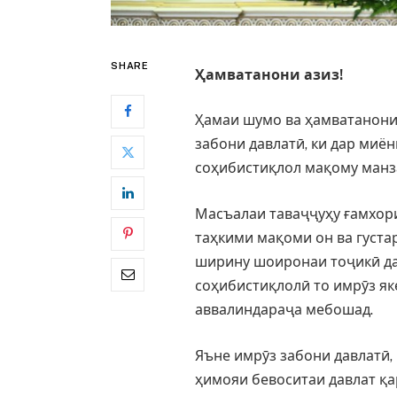
SHARE
Ҳамватанони азиз!
Ҳамаи шумо ва ҳамватанони
забони давлатӣ, ки дар миё
соҳибистиқлол мақому манза
Масъалаи таваҷҷуҳу ғамхори
таҳкими мақоми он ва густ
ширину шоиронаи тоҷикӣ дар
соҳибистиқлолӣ то имрӯз як
аввалиндараҷа мебошад.
Яъне имрӯз забони давлатӣ, 
ҳимояи бевоситаи давлат қа