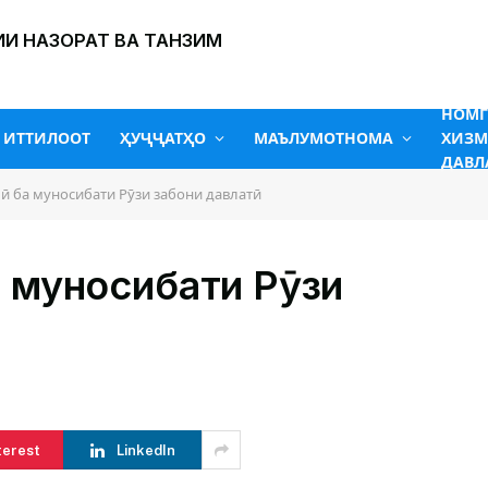
И НАЗОРАТ ВА ТАНЗИМ
НОМ
ИТТИЛООТ
ҲУҶҶАТҲО
МАЪЛУМОТНОМА
ХИЗМ
ДАВЛ
 ба муносибати Рӯзи забони давлатӣ
 муносибати Рӯзи
terest
LinkedIn