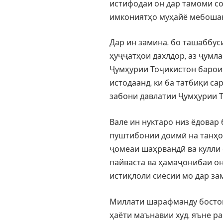
истифодаи он дар тамоми с
имкониятҳо муҳайё мебоша
Дар ин замина, бо ташаббус
ҳуҷҷатҳои дахлдор, аз ҷумл
Ҷумҳурии Тоҷикистон барои 
истодаанд, ки ба татбиқи с
забони давлатии Ҷумҳурии Т
Вале ин нуктаро низ ёдовар 
пуштибонии доимӣ на танҳо 
ҷомеаи шаҳрвандӣ ва кулли 
пайваста ва ҳамаҷонибаи он
истиқлоли сиёсии мо дар з
Миллати шарафманду бостон
ҳаёти маънавии худ, яъне р