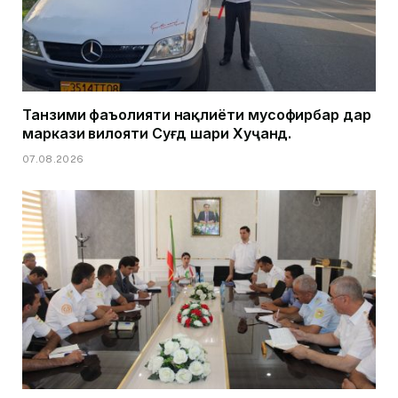
Танзими фаъолияти нақлиёти мусофирбар дар
маркази вилояти Суғд шаҳри Хуҷанд.
07.08.2026