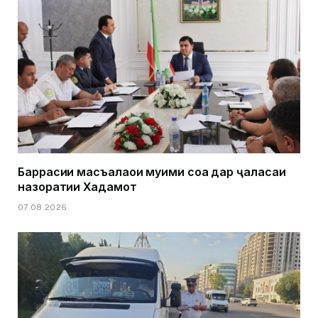
Баррасии масъалаҳои муҳими соҳа дар ҷаласаи
назоратии Хадамот
07.08.2026