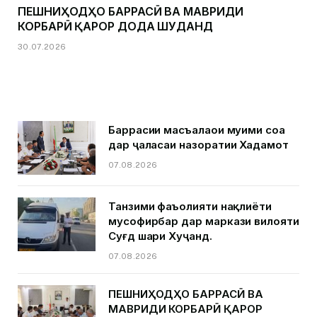
ПЕШНИҲОДҲО БАРРАСӢ ВА МАВРИДИ
КОРБАРӢ ҚАРОР ДОДА ШУДАНД
30.07.2026
Баррасии масъалаҳои муҳими соҳа
дар ҷаласаи назоратии Хадамот
07.08.2026
Танзими фаъолияти нақлиёти
мусофирбар дар маркази вилояти
Суғд шаҳри Хуҷанд.
07.08.2026
ПЕШНИҲОДҲО БАРРАСӢ ВА
МАВРИДИ КОРБАРӢ ҚАРОР