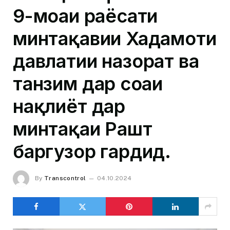
9-моҳаи раёсати
минтақавии Хадамоти
давлатии назорат ва
танзим дар соҳаи
нақлиёт дар
минтақаи Рашт
баргузор гардид.
By
Transcontrol
04.10.2024