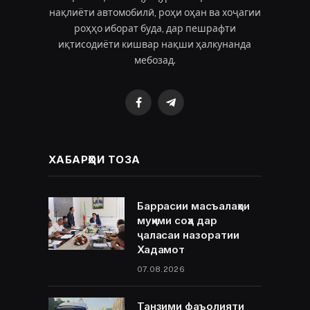
нақлиёти автомобилӣ, роҳи оҳан ва хоҷагии
роҳҳо иборат буда, дар пешрафти
иқтисодиёти кишвар нақши ҳалкунанда
мебозад.
Facebook
Telegram
ХАБАРҲОИ ТОЗА
Баррасии масъалаҳои
муҳими соҳа дар
ҷаласаи назоратии
Хадамот
07.08.2026
Танзими фаъолияти