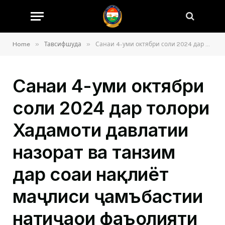
»
»
Home
Тавсифшуда
Санаи 4-уми октябри соли 2024 дар толори Хадамоти давлатии назорат ва танзим дар соҳаи нақлиёт маҷлиси ҷамъбастии натиҷаҳои фаъолияти 9-моҳаи раёсати минтақавии Хадамоти давлатии назорат ва танзим дар соҳаи нақлиёт дар минтақаи Рашт баргузор гардид.
Санаи 4-уми октябри
соли 2024 дар толори
Хадамоти давлатии
назорат ва танзим
дар соҳаи нақлиёт
маҷлиси ҷамъбастии
натиҷаҳои фаъолияти