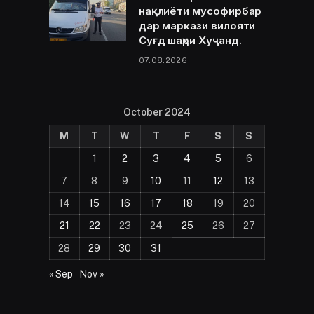
нақлиёти мусофирбар
дар маркази вилояти
Суғд шаҳри Хуҷанд.
07.08.2026
October 2024
M
T
W
T
F
S
S
1
2
3
4
5
6
7
8
9
10
11
12
13
14
15
16
17
18
19
20
21
22
23
24
25
26
27
28
29
30
31
« Sep
Nov »