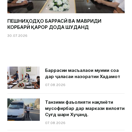
ПЕШНИҲОДҲО БАРРАСӢ ВА МАВРИДИ
КОРБАРӢ ҚАРОР ДОДА ШУДАНД
30.07.2026
Баррасии масъалаҳои муҳими соҳа
дар ҷаласаи назоратии Хадамот
07.08.2026
Танзими фаъолияти нақлиёти
мусофирбар дар маркази вилояти
Суғд шаҳри Хуҷанд.
07.08.2026