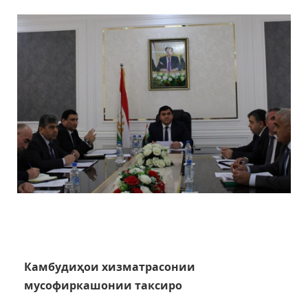
Камбудиҳои хизматрасонии
мусофиркашонии таксиро