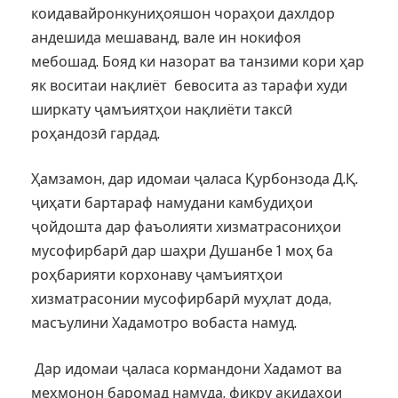
коидавайронкуниҳояшон чораҳои дахлдор
андешида мешаванд, вале ин нокифоя
мебошад. Бояд ки назорат ва танзими кори ҳар
як воситаи нақлиёт бевосита аз тарафи худи
ширкату ҷамъиятҳои нақлиёти таксӣ
роҳандозӣ гардад.
Ҳамзамон, дар идомаи ҷаласа Қурбонзода Д.Қ.
ҷиҳати бартараф намудани камбудиҳои
ҷойдошта дар фаъолияти хизматрасониҳои
мусофирбарӣ дар шаҳри Душанбе 1 моҳ ба
роҳбарияти корхонаву ҷамъиятҳои
хизматрасонии мусофирбарӣ муҳлат дода,
масъулини Хадамотро вобаста намуд.
Дар идомаи ҷаласа кормандони Хадамот ва
меҳмонон баромад намуда, фикру ақидаҳои