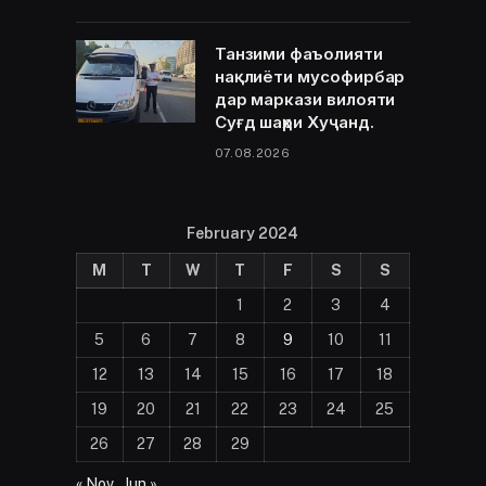
Танзими фаъолияти
нақлиёти мусофирбар
дар маркази вилояти
Суғд шаҳри Хуҷанд.
07.08.2026
February 2024
M
T
W
T
F
S
S
1
2
3
4
5
6
7
8
9
10
11
12
13
14
15
16
17
18
19
20
21
22
23
24
25
26
27
28
29
« Nov
Jun »