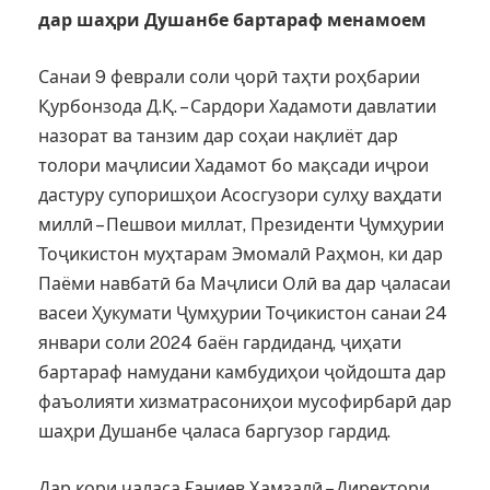
дар шаҳри Душанбе бартараф менамоем
Санаи 9 феврали соли ҷорӣ таҳти роҳбарии
Қурбонзода Д.Қ. – Сардори Хадамоти давлатии
назорат ва танзим дар соҳаи нақлиёт дар
толори маҷлисии Хадамот бо мақсади иҷрои
дастуру супоришҳои Асосгузори сулҳу ваҳдати
миллӣ – Пешвои миллат, Президенти Ҷумҳурии
Тоҷикистон муҳтарам Эмомалӣ Раҳмон, ки дар
Паёми навбатӣ ба Маҷлиси Олӣ ва дар ҷаласаи
васеи Ҳукумати Ҷумҳурии Тоҷикистон санаи 24
январи соли 2024 баён гардиданд, ҷиҳати
бартараф намудани камбудиҳои ҷойдошта дар
фаъолияти хизматрасониҳои мусофирбарӣ дар
шаҳри Душанбе ҷаласа баргузор гардид.
Дар кори ҷаласа Ғаниев Ҳамзалӣ – Директори