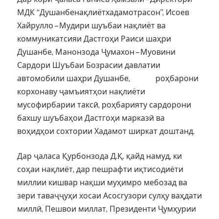
МДК “Душанбенақлиётхадамотрасон”, Исоев
Хайрулло – Мудири шуъбаи нақлиёт ва
коммуникатсияи Дастгоҳи Раиси шаҳри
Душанбе, Манонзода Ҷумахон – Муовини
Сардори Шуъбаи Бозрасии давлатии
автомобили шаҳри Душанбе, роҳбарони
корхонаву ҷамъиятҳои нақлиёти
мусофирбарии таксӣ, роҳбарияту сардорони
бахшу шуъбаҳои Дастгоҳи марказӣ ва
воҳидҳои сохтории Хадамот ширкат доштанд.
Дар ҷаласа Қурбонзода Д.Қ. қайд намуд, ки
соҳаи нақлиёт, дар пешрафти иқтисодиёти
миллии кишвар нақши муҳимро мебозад ва
зери таваҷҷуҳи хосаи Асосгузори сулҳу ваҳдати
миллӣ, Пешвои миллат, Президенти Ҷумҳурии