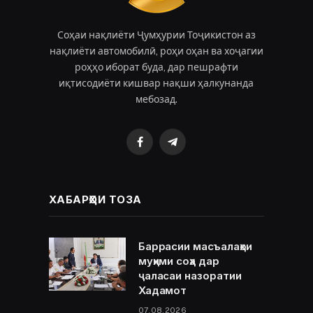
Соҳаи нақлиёти Ҷумҳурии Тоҷикистон аз
нақлиёти автомобилӣ, роҳи оҳан ва хоҷагии
роҳҳо иборат буда, дар пешрафти
иқтисодиёти кишвар нақши ҳалкунанда
мебозад.
Facebook
Telegram
ХАБАРҲОИ ТОЗА
Баррасии масъалаҳои
муҳими соҳа дар
ҷаласаи назоратии
Хадамот
07.08.2026