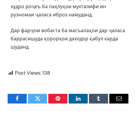
худро роҷеъ ба паҳлуҳои мухталифи ин
рузномаи ҷаласа иброз намуданд.
Дар фарҷом вобаста ба масъалаҳои дар ҷаласа
баррасишуда қорорҳои дахлдор қабул карда
шуданд.
Post Views:
138
Facebook
Twitter
Pinterest
LinkedIn
Tumblr
Email