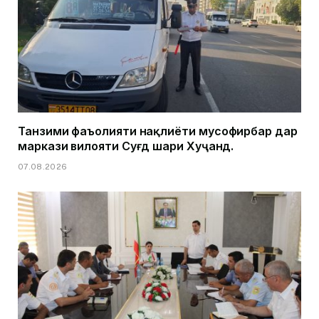
Танзими фаъолияти нақлиёти мусофирбар дар
маркази вилояти Суғд шаҳри Хуҷанд.
07.08.2026