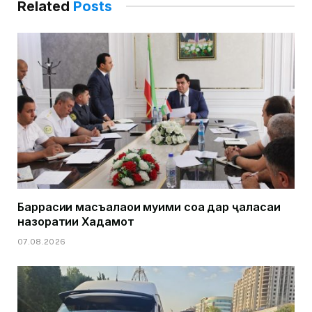
Related
Posts
Баррасии масъалаҳои муҳими соҳа дар ҷаласаи
назоратии Хадамот
07.08.2026