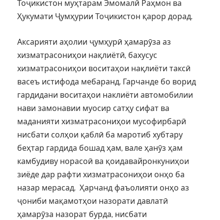
Тоҷикистон муҳтарам Эмомалӣ Раҳмон ва
Ҳукумати Ҷумҳурии Тоҷикистон қарор дорад.
Аксарияти аҳолии ҷумҳурӣ ҳамарӯза аз
хизматрасониҳои нақлиётӣ, бахусус
хизматрасониҳои воситаҳои нақлиёти таксӣ
васеъ истифода мебаранд. Гарчанде бо ворид
гардидани воситаҳои наклиёти автомобилии
нави замонавии муосир сатҳу сифат ва
маданияти хизматрасониҳои мусофирбарӣ
нисбати солҳои қаблӣ ба маротиб хубтару
беҳтар гардида бошад ҳам, вале ҳанӯз ҳам
камбудиву норасоӣ ва қоидавайронкуниҳои
зиёде дар рафти хизматрасониҳои онҳо ба
назар мерасад. Ҳарчанд фаъолияти онҳо аз
ҷониби мақамотҳои назорати давлатӣ
ҳамарӯза назорат бурда, нисбати