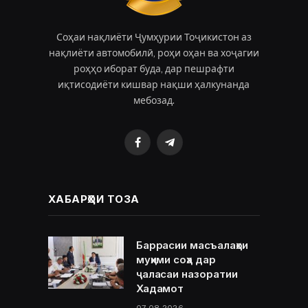
Соҳаи нақлиёти Ҷумҳурии Тоҷикистон аз
нақлиёти автомобилӣ, роҳи оҳан ва хоҷагии
роҳҳо иборат буда, дар пешрафти
иқтисодиёти кишвар нақши ҳалкунанда
мебозад.
Facebook
Telegram
ХАБАРҲОИ ТОЗА
Баррасии масъалаҳои
муҳими соҳа дар
ҷаласаи назоратии
Хадамот