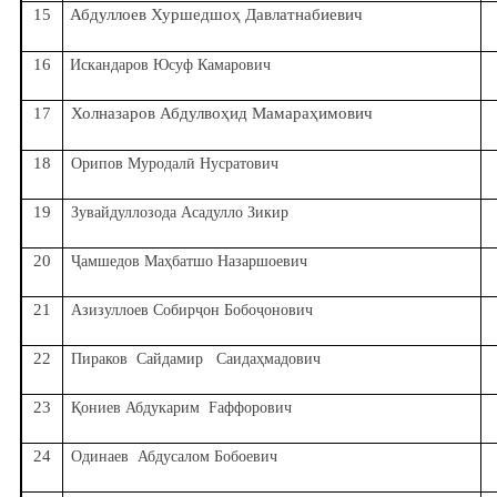
15
Абдуллоев Хуршедшо
ҳ
Давлатнабиевич
16
Искандаров Юсуф Камарович
17
Холназаров Абдулво
ҳ
ид Мамара
ҳ
имович
18
ӣ
Орипов Муродал
Нусратович
19
Зувайдуллозода Асадулло Зикир
20
Ҷ
ҳ
амшедов Ма
батшо Назаршоевич
21
ҷ
ҷ
Азизуллоев Собир
он Бобо
онович
22
ҳ
Пираков Сайдамир Саида
мадович
23
Қ
ониев Абдукарим Fаффорович
24
Одинаев Абдусалом Бобоевич