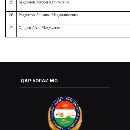
25
ҳ
Ба
ронов Мурод Каримович
26
ҳ
ҳ
Ра
матов Азамшо Ма
мадшоевич
27
Ҳ
ҷ
ҳ
о
аев
Аваз Ма
мудович
ДАР БОРАИ МО