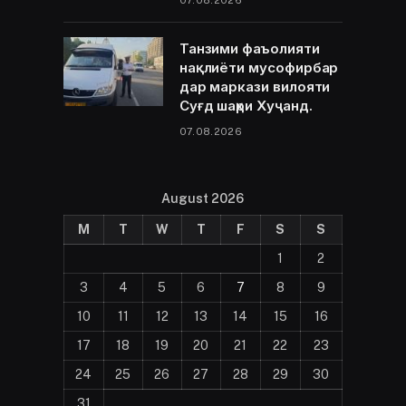
07.08.2026
Танзими фаъолияти
нақлиёти мусофирбар
дар маркази вилояти
Суғд шаҳри Хуҷанд.
07.08.2026
August 2026
M
T
W
T
F
S
S
1
2
3
4
5
6
7
8
9
10
11
12
13
14
15
16
17
18
19
20
21
22
23
24
25
26
27
28
29
30
31