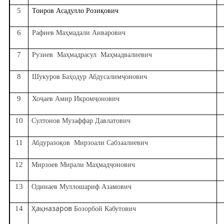
5
қ
Тоиров Асадулло Рози
ович
6
ҳ
Рафиев Ма
мадали
Анвар
ович
7
ҳ
ҳ
Рузиев Ма
мадрасул Ма
мадвалиевич
8
ҳ
ҷ
Шукуров Ба
одур Абдусалим
онович
9
ҷ
ҷ
Хо
аев Амир Икром
онович
10
Султонов Музаффар Давлатович
11
қ
Абдуразо
ов Мирзоали Сабзаалиевич
12
Мирзоев Мирали Ма
ҳ
мад
ҷ
онович
13
Одинаев Муллошариф Азамович
14
Ҳа
қ
назаров
Бозорбой Кабутович