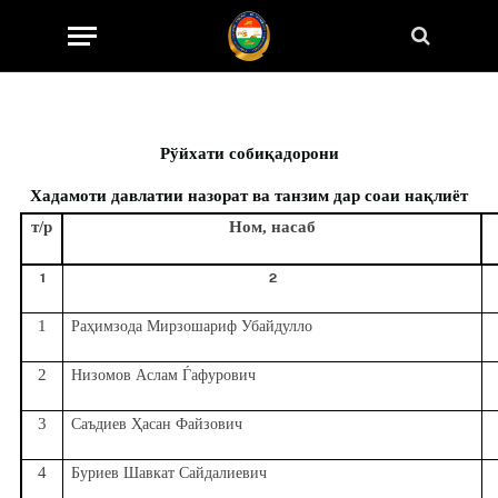
Рўйхати соби
қ
адорони
Хадамоти давлатии назорат ва танзим дар со
аи на
қ
лиёт
т/р
Ном, насаб
1
2
1
ҳ
Ра
имзода Мирзошариф Убайдулло
2
Низомов Аслам Ѓафурович
3
Ҳ
Саъдиев
асан Файзович
4
Буриев Шавкат Сайдалиевич