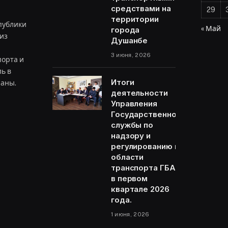
средствами на
29
территории
публики
« Май
города
из
Душанбе
3 июня, 2026
орта и
ь в
Итоги
раны.
деятельности
Управления
Государственной
ram
службы по
надзору и
регулированию в
области
транспорта ГБАО
в первом
квартале 2026
года.
1 июня, 2026