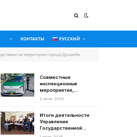
КОНТАКТЫ
РУССКИЙ
едствами на территории города Душанбе
Совместные
инспекционные
мероприятия,
связанные с
3 июня, 2026
пассажирскими
транспортными
Итоги деятельности
средствами на
Управления
территории города
Государственной
Душанбе
службы по надзору и
1 июня, 2026