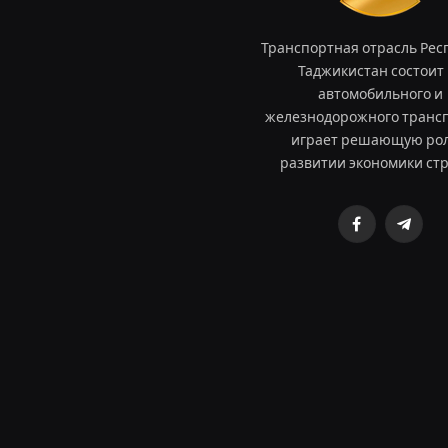
Транспортная отрасль Рес
Таджикистан состоит 
автомобильного и
железнодорожного трансп
играет решающую рол
развитии экономики ст
Facebook
Teleg