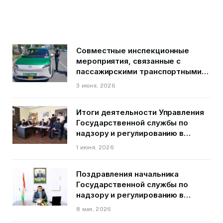
Совместные инспекционные
мероприятия, связанные с
пассажирскими транспортными
средствами на территории
3 июня, 2026
города Душанбе
Итоги деятельности Управления
Государственной службы по
надзору и регулированию в
области транспорта ГБАО в
1 июня, 2026
первом квартале 2026 года.
Поздравления начальника
Государственной службы по
надзору и регулированию в
области транспорта Курбонзода
8 мая, 2026
Далера Курбона по случаю Дня