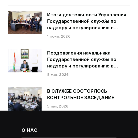
города Душанбе
Итоги деятельности Управления
Государственной службы по
надзору и регулированию в
области транспорта ГБАО в
1 июня, 2026
первом квартале 2026 года.
Поздравления начальника
Государственной службы по
надзору и регулированию в
области транспорта Курбонзода
8 мая, 2026
Далера Курбона по случаю Дня
Победы
В СЛУЖБЕ СОСТОЯЛОСЬ
КОНТРОЛЬНОЕ ЗАСЕДАНИЕ
5 мая, 2026
О НАС