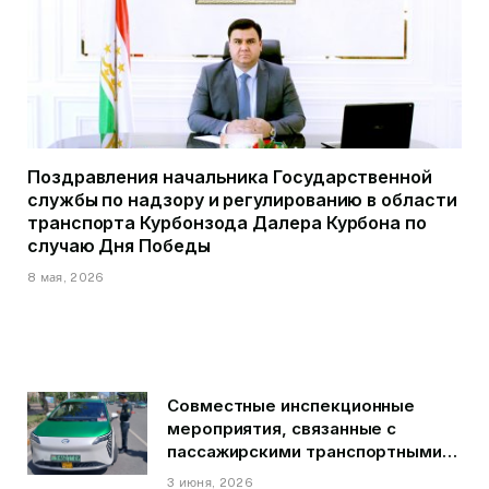
Поздравления начальника Государственной
службы по надзору и регулированию в области
транспорта Курбонзода Далера Курбона по
случаю Дня Победы
8 мая, 2026
Совместные инспекционные
мероприятия, связанные с
пассажирскими транспортными
средствами на территории
3 июня, 2026