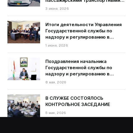
пассажирскими транспортными
средствами на территории
3 июня, 2026
города Душанбе
Итоги деятельности Управления
Государственной службы по
надзору и регулированию в
области транспорта ГБАО в
1 июня, 2026
первом квартале 2026 года.
Поздравления начальника
Государственной службы по
надзору и регулированию в
области транспорта Курбонзода
8 мая, 2026
Далера Курбона по случаю Дня
Победы
В СЛУЖБЕ СОСТОЯЛОСЬ
КОНТРОЛЬНОЕ ЗАСЕДАНИЕ
5 мая, 2026