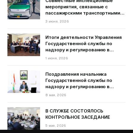
Совместные инспекционные
мероприятия, связанные с
пассажирскими транспортными
средствами на территории
3 июня, 2026
города Душанбе
Итоги деятельности Управления
Государственной службы по
надзору и регулированию в
области транспорта ГБАО в
1 июня, 2026
первом квартале 2026 года.
Поздравления начальника
Государственной службы по
надзору и регулированию в
области транспорта Курбонзода
8 мая, 2026
Далера Курбона по случаю Дня
Победы
В СЛУЖБЕ СОСТОЯЛОСЬ
КОНТРОЛЬНОЕ ЗАСЕДАНИЕ
5 мая, 2026