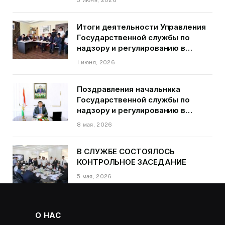
города Душанбе
Итоги деятельности Управления
Государственной службы по
надзору и регулированию в
области транспорта ГБАО в
1 июня, 2026
первом квартале 2026 года.
Поздравления начальника
Государственной службы по
надзору и регулированию в
области транспорта Курбонзода
8 мая, 2026
Далера Курбона по случаю Дня
Победы
В СЛУЖБЕ СОСТОЯЛОСЬ
КОНТРОЛЬНОЕ ЗАСЕДАНИЕ
5 мая, 2026
О НАС