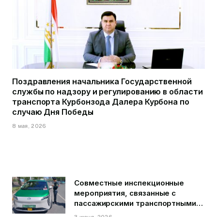
Поздравления начальника Государственной
службы по надзору и регулированию в области
транспорта Курбонзода Далера Курбона по
случаю Дня Победы
8 мая, 2026
Совместные инспекционные
мероприятия, связанные с
пассажирскими транспортными
средствами на территории
3 июня, 2026