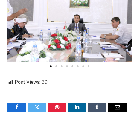
Post Views:
39
Facebook
Twitter
Pinterest
LinkedIn
Tumblr
Email