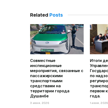
Related
Posts
Совместные
Итоги д
инспекционные
Управле
мероприятия, связанные с
Государ
пассажирскими
по надзо
транспортными
регулиро
средствами на
транспор
территории города
первом 
Душанбе
года.
3 июня, 2026
1 июня, 202