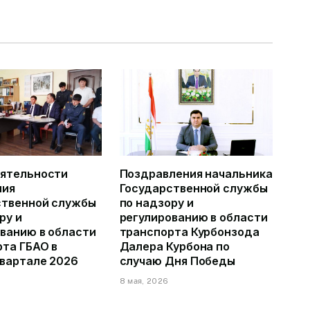
еятельности
Поздравления начальника
ния
Государственной службы
ственной службы
по надзору и
ру и
регулированию в области
ванию в области
транспорта Курбонзода
та ГБАО в
Далера Курбона по
квартале 2026
случаю Дня Победы
8 мая, 2026
6