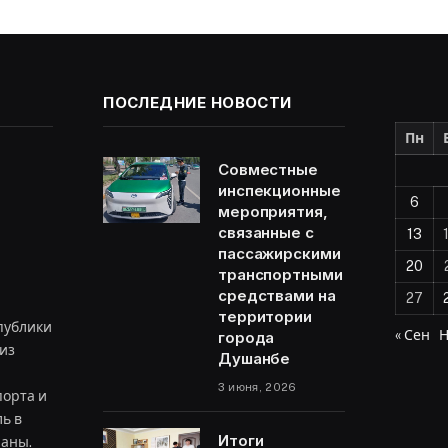
ПОСЛЕДНИЕ НОВОСТИ
Пн
Совместные
инспекционные
6
мероприятия,
связанные с
13
пассажирскими
20
транспортными
средствами на
27
территории
публики
« Сен
Н
города
из
Душанбе
3 июня, 2026
орта и
ь в
Итоги
раны.