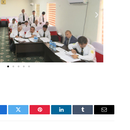
acebook
Twitter
Pinterest
LinkedIn
Tumblr
Email