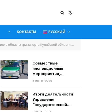
КОНТАКТЫ
РУССКИЙ
льности Управления государственной службы по надзору и регулированию в области транспорта.
Совместные
инспекционные
мероприятия,
связанные с
3 июня, 2026
пассажирскими
транспортными
Итоги деятельности
средствами на
Управления
территории города
Государственной
Душанбе
службы по надзору и
1 июня, 2026