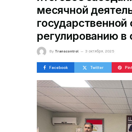
месячной деятел
государственной 
регулированию в 
By
Transcontrol
3 октября, 2025
Facebook
Twitter
Pin