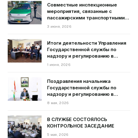
Совместные инспекционные
мероприятия, связанные с
пассажирскими транспортными
средствами на территории
3 июня, 2026
города Душанбе
Итоги деятельности Управления
Государственной службы по
надзору и регулированию в
области транспорта ГБАО в
1 июня, 2026
первом квартале 2026 года.
Поздравления начальника
Государственной службы по
надзору и регулированию в
области транспорта Курбонзода
8 мая, 2026
Далера Курбона по случаю Дня
Победы
В СЛУЖБЕ СОСТОЯЛОСЬ
КОНТРОЛЬНОЕ ЗАСЕДАНИЕ
5 мая, 2026