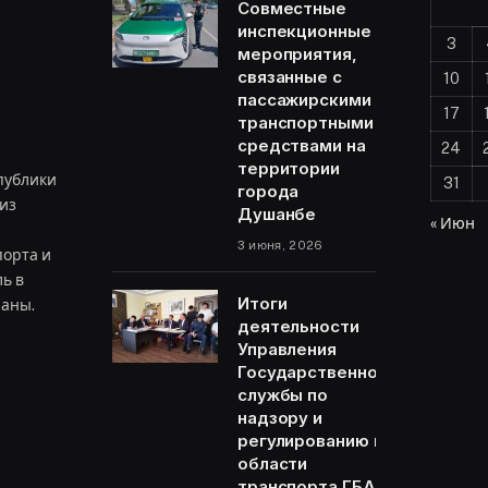
Совместные
инспекционные
3
мероприятия,
связанные с
10
пассажирскими
17
транспортными
средствами на
24
территории
публики
31
города
из
Душанбе
« Июн
3 июня, 2026
орта и
ь в
Итоги
раны.
деятельности
Управления
Государственной
ram
службы по
надзору и
регулированию в
области
транспорта ГБАО