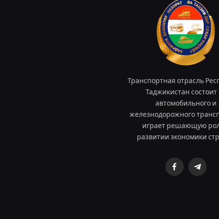
Транспортная отрасль Рес
Таджикистан состоит 
автомобильного и
железнодорожного трансп
играет решающую рол
развитии экономики ст
Facebook
Teleg