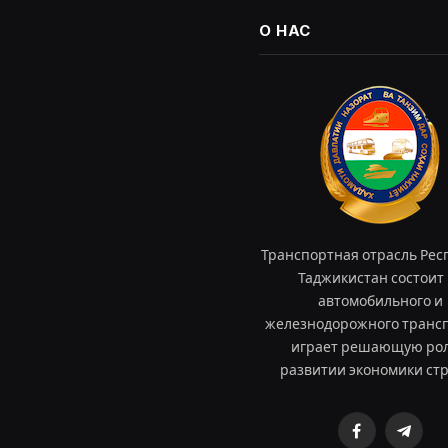
О НАС
Транспортная отрасль Рес
Таджикистан состоит 
автомобильного и
железнодорожного трансп
играет решающую рол
развитии экономики ст
Facebook
Teleg