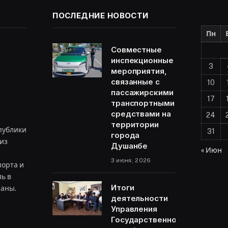
ПОСЛЕДНИЕ НОВОСТИ
Пн
Совместные
инспекционные
3
мероприятия,
связанные с
10
пассажирскими
17
транспортными
средствами на
24
территории
публики
31
города
из
Душанбе
« Июн
3 июня, 2026
орта и
ь в
Итоги
раны.
деятельности
Управления
Государственной
ram