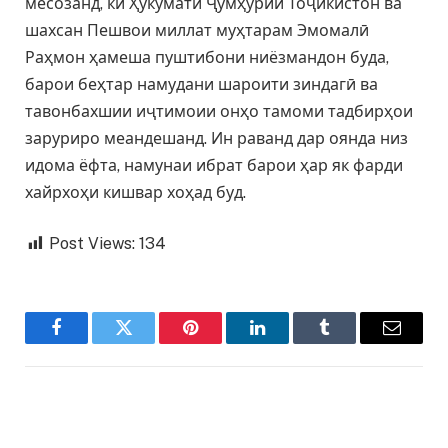
месозанд, ки Ҳукумати Ҷумҳурии Тоҷикистон ва
шахсан Пешвои миллат муҳтарам Эмомалӣ
Раҳмон ҳамеша пуштибони ниёзмандон буда,
барои беҳтар намудани шароити зиндагӣ ва
тавонбахшии иҷтимоии онҳо тамоми тадбирҳои
заруриро меандешанд. Ин раванд дар оянда низ
идома ёфта, намунаи ибрат барои ҳар як фарди
хайрхоҳи кишвар хоҳад буд.
Post Views:
134
Facebook
Twitter
Pinterest
LinkedIn
Tumblr
Email