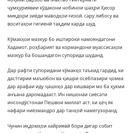
ҷумҳуриявии кӯдакони нобинои шаҳри Ҳисор
миқдори зиёди маводҳои ғизоӣ, сару либосу ва
воситаҳои гигиенӣ тақдим карда шуд.
Кӯмакҳои мазкур бо иштироки намояндагони
Хадамот, роҳбарият ва кормандони муассисаҳои
мазкур ба бошандагон супорида шуданд.
Дар рафти супоридани кӯмакҳо таъкид гардид, ки
дастгирии маъюбон ва қишри осебпазири ҷомеа
дар арафаи иду ҷашнҳо дар кишвари мо ба ҳукми
анъана даромадааст. Ин нишонаи сиёсати
инсондӯстонаи Пешвои миллат аст, ки ҳеҷ як
нафари ниёзмандро дар танҳоӣ намегузоранд.
Чунин иқдомҳои хайриявӣ бори дигар собит