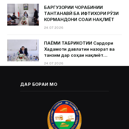
БАРГУЗОРИИ ЧОРАБИНИИ
ТАНТАНАВӢ БА ИФТИХОРИ РӮЗИ
КОРМАНДОНИ СОҲАИ НАҚЛИЁТ
24.07.2026
ПАЁМИ ТАБРИКОТИИ Сардори
Хадамоти давлатии назорат ва
танзим дар соҳаи нақлиёт
Қурбонзода Д.Қ.ба муносибати
24.07.2026
Рӯзи кормандони соҳаи нақлиёт
ДАР БОРАИ МО