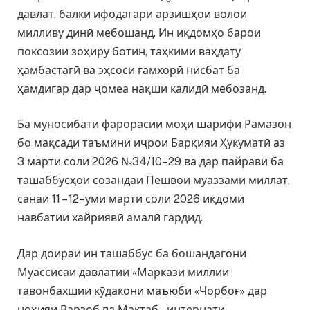
давлат, балки ифодагари арзишҳои волои
милливу динӣ мебошанд. Ин иқдомҳо барои
поксозии зоҳиру ботин, таҳкими ваҳдату
ҳамбастагӣ ва эҳсоси ғамхорӣ нисбат ба
ҳамдигар дар ҷомеа нақши калидӣ мебозанд.
Ба муносибати фарорасии моҳи шарифи Рамазон
бо мақсади таъмини иҷрои Барқияи Ҳукуматӣ аз
3 марти соли 2026 №34/10–29 ва дар пайравӣ ба
ташаббусҳои созандаи Пешвои муаззами миллат,
санаи 11 – 12–уми марти соли 2026 иқдоми
навбатии хайриявӣ амалӣ гардид.
Дар доираи ин ташаббус ба бошандагони
Муассисаи давлатии «Маркази миллии
тавонбахшии кӯдакони маъюби «Чорбоғ» дар
ноҳияи Варзоб ва Мактаб – интернати