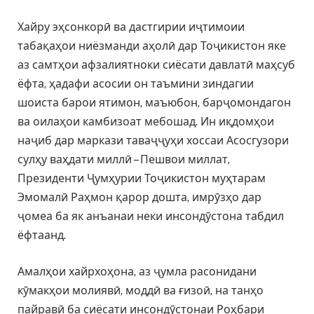
Хайру эҳсонкорӣ ва дастгирии иҷтимоии
табақаҳои ниёзманди аҳолӣ дар Тоҷикистон яке
аз самтҳои афзалиятноки сиёсати давлатӣ маҳсуб
ёфта, ҳадафи асосии он таъмини зиндагии
шоиста барои ятимон, маъюбон, барҷомондагон
ва оилаҳои камбизоат мебошад. Ин иқдомҳои
наҷиб дар маркази таваҷҷуҳи хоссаи Асосгузори
сулҳу ваҳдати миллӣ – Пешвои миллат,
Президенти Ҷумҳурии Тоҷикистон муҳтарам
Эмомалӣ Раҳмон қарор дошта, имрӯзҳо дар
ҷомеа ба як анъанаи неки инсондӯстона табдил
ёфтаанд.
Амалҳои хайрхоҳона, аз ҷумла расонидани
кӯмакҳои молиявӣ, моддӣ ва ғизоӣ, на танҳо
пайравӣ ба сиёсати инсондӯстонаи Роҳбари