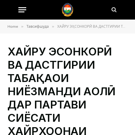
»
»
Home
Тавсифшуда
ХАЙРУ ЭҲСОНКОРӢ ВА ДАСТГИРИИ ТАБАҚАҲОИ НИЁЗМАНДИ АҲОЛӢ ДАР ПАРТАВИ СИЁСАТИ ХАЙРХОҲОНАИ ҲУКУМАТ
ХАЙРУ ЭҲСОНКОРӢ
ВА ДАСТГИРИИ
ТАБАҚАҲОИ
НИЁЗМАНДИ АҲОЛӢ
ДАР ПАРТАВИ
СИЁСАТИ
ХАЙРХОҲОНАИ