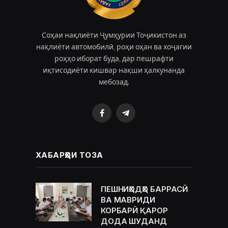
Соҳаи нақлиёти Ҷумҳурии Тоҷикистон аз
нақлиёти автомобилӣ, роҳи оҳан ва хоҷагии
роҳҳо иборат буда, дар пешрафти
иқтисодиёти кишвар нақши ҳалкунанда
мебозад.
Facebook
Telegram
ХАБАРҲОИ ТОЗА
ПЕШНИҲОДҲО БАРРАСӢ
ВА МАВРИДИ
КОРБАРӢ ҚАРОР
ДОДА ШУДАНД