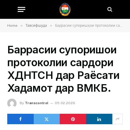
»
»
Home
Тавсифшуда
Баррасии супоришҳои протоколии сардори ХДНТСН дар Раёсати Хадамот дар ВМКБ.
Баррасии супоришҳои
протоколии сардори
ХДНТСН дар Раёсати
Хадамот дар ВМКБ.
By
Transcontrol
05.02.2026