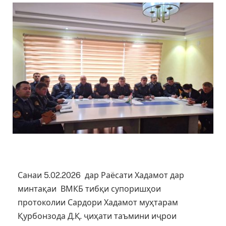
Санаи 5.02.2026 дар Раёсати Хадамот дар
минтақаи ВМКБ тибқи супоришҳои
протоколии Сардори Хадамот муҳтарам
Қурбонзода Д.Қ. ҷиҳати таъмини иҷрои