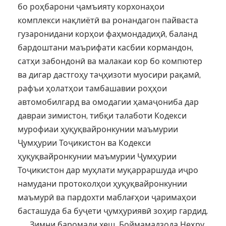
бо роҳбарони ҷамъияту корхонаҳои
комплекси нақлиётӣ ва ронандагон пайваста
гузаронидани корҳои фаҳмондадиҳӣ, баланд
бардоштани маърифати касбии кормандон,
сатҳи забондонӣ ва малакаи кор бо компютер
ва дигар дастгоҳу таҷҳизоти муосири рақамӣ,
рафъи ҳолатҳои тамбашавии роҳҳои
автомобилгард ва омодагии ҳамаҷониба дар
давраи зимистон, тибқи талаботи Кодекси
мурофиаи ҳуқуқвайронкунии маъмурии
Ҷумҳурии Тоҷикистон ва Кодекси
ҳуқуқвайронкунии маъмурии Ҷумҳурии
Тоҷикистон дар муҳлати муқарраршуда иҷро
намудани протоколҳои ҳуқуқвайронкунии
маъмурӣ ва пардохти маблағҳои ҷаримаҳои
басташуда ба буҷети ҷумҳуриявӣ зоҳир гардид.
Зимни баромади хеш Боймамадзода Неҳру