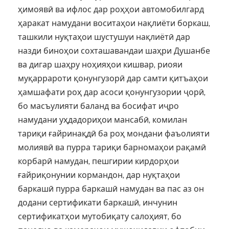
ҳимоявӣ ва ифлос дар роҳҳои автомобилгард
ҳаракат намудани воситаҳои нақлиёти боркаш,
ташкили нуқтаҳои шустушуи нақлиётӣ дар
назди биноҳои сохташавандаи шаҳри Душанбе
ва дигар шаҳру ноҳияҳои кишвар, риояи
муқаррароти қонунгузорӣ дар самти қитъаҳои
ҳамшафати роҳ дар асоси қонунгузории ҷорӣ,
бо масъулияти баланд ва босифат иҷро
намудани уҳдадориҳои мансабӣ, комилан
тариқи ғайринақдӣ ба роҳ мондани фаъолияти
молиявӣ ва пурра тариқи барномаҳои рақамӣ
корбарӣ намудан, пешгирии кирдорҳои
ғайриқонунии кормандон, дар нуқтаҳои
баркашӣ пурра баркашӣ намудан ва пас аз он
додани сертификати баркашӣ, инчунин
сертификатҳои мутобиқату салоҳият, бо