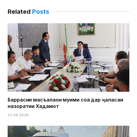
Related
Posts
Баррасии масъалаҳои муҳими соҳа дар ҷаласаи
назоратии Хадамот
07.08.2026