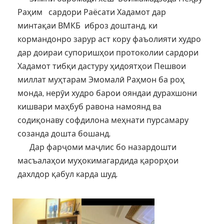
Раҳим сардори Раёсати Хадамот дар
минтақаи ВМКБ иброз доштанд, ки
кормандонро зарур аст кору фаъолияти худро
дар доираи супоришҳои протоколии сардори
Хадамот тибқи дастуру ҳидоятҳои Пешвои
миллат муҳтарам Эмомалӣ Раҳмон ба роҳ
монда, нерӯи худро барои ояндаи дурахшони
кишвари маҳбуб равона намоянд ва
содиқонаву софдилона меҳнати пурсамару
созанда дошта бошанд.
Дар фарҷоми маҷлис бо назардошти
масъалаҳои муҳокимагардида қарорҳои
дахлдор қабул карда шуд.