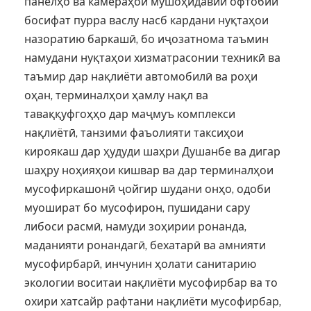
панелҳо ва камераҳои мушоҳидавии офтобии
босифат пурра васлу насб кардани нуқтаҳои
назоратию баркашӣ, бо иҷозатнома таъмин
намудани нуқтаҳои хизматрасонии техникӣ ва
таъмир дар нақлиёти автомобилӣ ва роҳи
оҳан, терминалҳои ҳамлу нақл ва
таваққуфгоҳҳо дар маҷмуъ комплекси
нақлиётӣ, танзими фаъолияти таксиҳои
кироякаш дар ҳудуди шаҳри Душанбе ва дигар
шаҳру ноҳияҳои кишвар ва дар терминалҳои
мусофиркашонӣ ҷойгир шудани онҳо, одоби
муошират бо мусофирон, пушидани сару
либоси расмӣ, намуди зоҳирии ронанда,
маданияти ронандагӣ, бехатарӣ ва амнияти
мусофирбарӣ, инчунин ҳолати санитарию
экологии воситаи нақлиёти мусофирбар ва то
охири хатсайр рафтани нақлиёти мусофирбар,