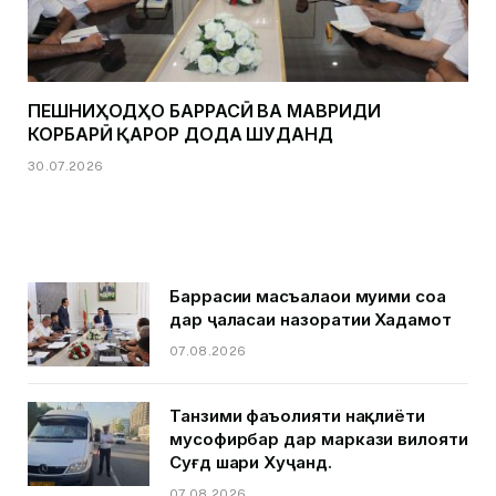
ПЕШНИҲОДҲО БАРРАСӢ ВА МАВРИДИ
КОРБАРӢ ҚАРОР ДОДА ШУДАНД
30.07.2026
Баррасии масъалаҳои муҳими соҳа
дар ҷаласаи назоратии Хадамот
07.08.2026
Танзими фаъолияти нақлиёти
мусофирбар дар маркази вилояти
Суғд шаҳри Хуҷанд.
07.08.2026