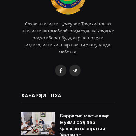
Соҳаи нақлиёти Ҷумҳурии Тоҷикистон аз
нақлиёти автомобилӣ, роҳи оҳан ва хоҷагии
роҳҳо иборат буда, дар пешрафти
иқтисодиёти кишвар нақши ҳалкунанда
мебозад.
Facebook
Telegram
ХАБАРҲОИ ТОЗА
Баррасии масъалаҳои
муҳими соҳа дар
ҷаласаи назоратии
Хадамот