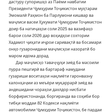
дастуру супоришҳо аз Паёми навбатии
Президенти Ҷумҳурии Тоҷикистон муҳтарам
Эмомалӣ Раҳмон ба Парлумони кишвар ва
маҷлиси васеи Ҳукумати Ҷумҳурии Тоҷикистон
доир ба натиҷаҳои соли 2025 ва вазифаҳо
барои соли 2026 дар воҳидҳои сохтории
Хадамот ҷиҳати иҷрои саривақтӣ ва босамари
онҳо гузаронидани маҷлисҳои назоратӣ бо
маром идома дорад.
Дар маҷлисҳо таваҷҷуҳи зиёд ба масоили
пурра пешгирӣ ва бартараф намудани
гузариши воситаҳои нақлиёти гаронвазну
калонҳаҷми аз меъёри муқаррарӣ зиёд ва
андешидани чораҳои дахлдор нисбати
борфиристонанда, боргиранда ва соҳиби бор
тибқи моддаи 82 Кодекси нақлиёти
автомобилии Ҷумҳурии Тоҷикистон, бе пардаи