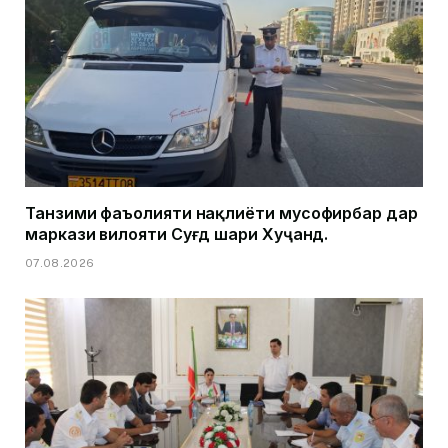
Танзими фаъолияти нақлиёти мусофирбар дар
маркази вилояти Суғд шаҳри Хуҷанд.
07.08.2026