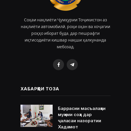
Соҳаи нақлиёти Ҷумҳурии Тоҷикистон аз
нақлиёти автомобилӣ, роҳи оҳан ва хоҷагии
роҳҳо иборат буда, дар пешрафти
иқтисодиёти кишвар нақши ҳалкунанда
мебозад.
Facebook
Telegram
ХАБАРҲОИ ТОЗА
Баррасии масъалаҳои
муҳими соҳа дар
ҷаласаи назоратии
Хадамот