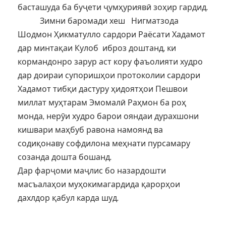
басташуда ба буҷети ҷумҳуриявӣ зоҳир гардид.
Зимни баромади хеш Нигматзода
Шодмон Ҳикматулло сардори Раёсати Хадамот
дар минтақаи Кулоб иброз доштанд, ки
кормандонро зарур аст кору фаъолияти худро
дар доираи супоришҳои протоколии сардори
Хадамот тибқи дастуру ҳидоятҳои Пешвои
миллат муҳтарам Эмомалӣ Раҳмон ба роҳ
монда, нерӯи худро барои ояндаи дурахшони
кишвари маҳбуб равона намоянд ва
содиқонаву софдилона меҳнати пурсамару
созанда дошта бошанд.
Дар фарҷоми маҷлис бо назардошти
масъалаҳои муҳокимагардида қарорҳои
дахлдор қабул карда шуд.