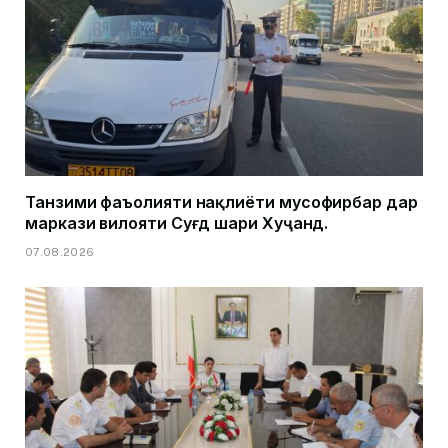
Танзими фаъолияти нақлиёти мусофирбар дар
маркази вилояти Суғд шаҳри Хуҷанд.
07.08.2026