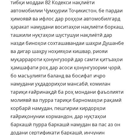
тибқи моддаи 82 Кодекси нақлиёти
автомобилии Ҷумҳурии Тоҷикистон, бе пардаи
ҳимоявӣ ва ифлос дар роҳҳои автомобилгард
ҳаракат намудани воситаҳои нақлиёти боркаш,
ташкили нуқтаҳои шустушуи нақлиётӣ дар
назди биноҳои сохташавандаи шаҳри Душанбе
ва дигар шаҳру ноҳияҳои кишвар, риояи
муқаррароти қонунгузорӣ дар самти қитъаҳои
ҳамшафати роҳ дар асоси қонунгузории ҷорӣ,
бо масъулияти баланд ва босифат иҷро
намудани уҳдадориҳои мансабӣ, комилан
тариқи ғайринақдӣ ба роҳ мондани фаъолияти
молиявӣ ва пурра тариқи барномаҳои рақамӣ
корбарӣ намудан, пешгирии кирдорҳои
ғайриқонунии кормандон, дар нуқтаҳои
баркашӣ пурра баркашӣ намудан ва пас аз он
додани сертификати баркашӣ, инчунин