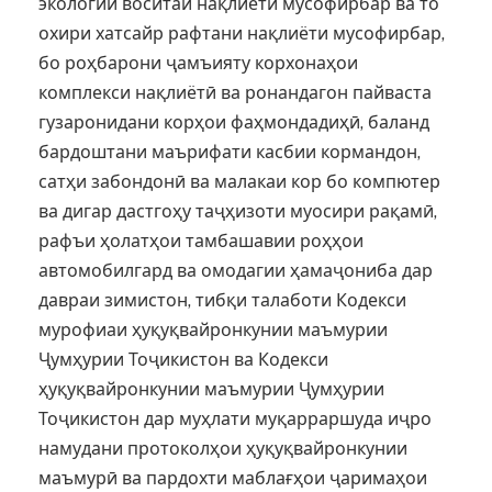
экологии воситаи нақлиёти мусофирбар ва то
охири хатсайр рафтани нақлиёти мусофирбар,
бо роҳбарони ҷамъияту корхонаҳои
комплекси нақлиётӣ ва ронандагон пайваста
гузаронидани корҳои фаҳмондадиҳӣ, баланд
бардоштани маърифати касбии кормандон,
сатҳи забондонӣ ва малакаи кор бо компютер
ва дигар дастгоҳу таҷҳизоти муосири рақамӣ,
рафъи ҳолатҳои тамбашавии роҳҳои
автомобилгард ва омодагии ҳамаҷониба дар
давраи зимистон, тибқи талаботи Кодекси
мурофиаи ҳуқуқвайронкунии маъмурии
Ҷумҳурии Тоҷикистон ва Кодекси
ҳуқуқвайронкунии маъмурии Ҷумҳурии
Тоҷикистон дар муҳлати муқарраршуда иҷро
намудани протоколҳои ҳуқуқвайронкунии
маъмурӣ ва пардохти маблағҳои ҷаримаҳои