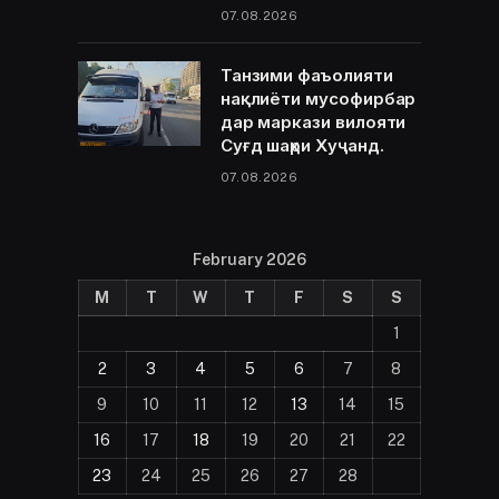
07.08.2026
Танзими фаъолияти
нақлиёти мусофирбар
дар маркази вилояти
Суғд шаҳри Хуҷанд.
07.08.2026
February 2026
M
T
W
T
F
S
S
1
2
3
4
5
6
7
8
9
10
11
12
13
14
15
16
17
18
19
20
21
22
23
24
25
26
27
28