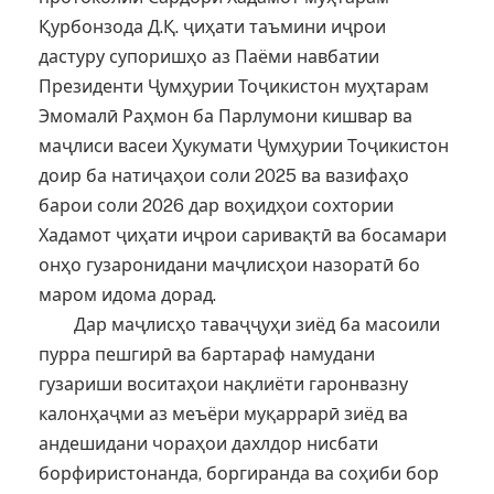
Қурбонзода Д.Қ. ҷиҳати таъмини иҷрои
дастуру супоришҳо аз Паёми навбатии
Президенти Ҷумҳурии Тоҷикистон муҳтарам
Эмомалӣ Раҳмон ба Парлумони кишвар ва
маҷлиси васеи Ҳукумати Ҷумҳурии Тоҷикистон
доир ба натиҷаҳои соли 2025 ва вазифаҳо
барои соли 2026 дар воҳидҳои сохтории
Хадамот ҷиҳати иҷрои саривақтӣ ва босамари
онҳо гузаронидани маҷлисҳои назоратӣ бо
маром идома дорад.
Дар маҷлисҳо таваҷҷуҳи зиёд ба масоили
пурра пешгирӣ ва бартараф намудани
гузариши воситаҳои нақлиёти гаронвазну
калонҳаҷми аз меъёри муқаррарӣ зиёд ва
андешидани чораҳои дахлдор нисбати
борфиристонанда, боргиранда ва соҳиби бор