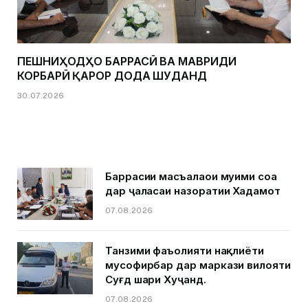
ПЕШНИҲОДҲО БАРРАСӢ ВА МАВРИДИ
КОРБАРӢ ҚАРОР ДОДА ШУДАНД
30.07.2026
Баррасии масъалаҳои муҳими соҳа
дар ҷаласаи назоратии Хадамот
07.08.2026
Танзими фаъолияти нақлиёти
мусофирбар дар маркази вилояти
Суғд шаҳри Хуҷанд.
07.08.2026