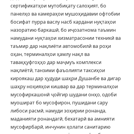
сертификатҳои мутобиқату салоҳият, бо
панелҳо ва камераҳои мушоҳидавии офтобии
босифат пурра васлу насб кардани нуқтаҳои
назоратию баркашӣ, бо иҷозатнома таъмин
намудани нуқтаҳои хизматрасонии техникӣ ва
таъмир дар нақлиёти автомобилӣ ва роҳи
оҳан, терминалҳои ҳамлу нақл ва
таваққуфгоҳҳо дар маҷмуъ комплекси
нақлиётӣ, танзими фаъолияти таксиҳои
кироякаш дар ҳудуди шаҳри Душанбе ва дигар
шаҳру ноҳияҳои кишвар ва дар терминалҳои
мусофиркашонӣ ҷойгир шудани онҳо, одоби
муошират бо мусофирон, пушидани сару
либоси расмӣ, намуди зоҳирии ронанда,
маданияти ронандагӣ, бехатарӣ ва амнияти
мусофирбарӣ, инчунин ҳолати санитарию