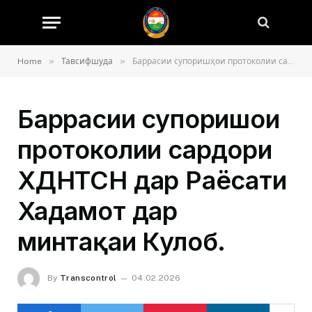
»
»
Home
Тавсифшуда
Баррасии супоришҳои протоколии сардори ХДНТСН дар Раёсати Хадамот дар минтақаи Кулоб.
Баррасии супоришҳои
протоколии сардори
ХДНТСН дар Раёсати
Хадамот дар
минтақаи Кулоб.
By
Transcontrol
04.02.2026