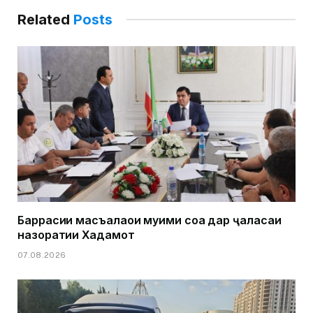
Related
Posts
Баррасии масъалаҳои муҳими соҳа дар ҷаласаи
назоратии Хадамот
07.08.2026