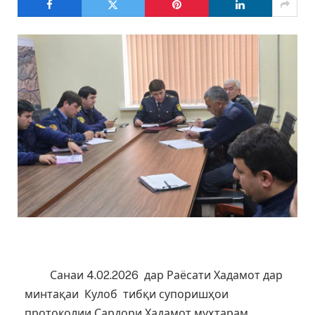
Санаи 4.02.2026 дар Раёсати Хадамот дар
минтақаи Кулоб тибқи супоришҳои
протоколии Сардори Хадамот муҳтарам