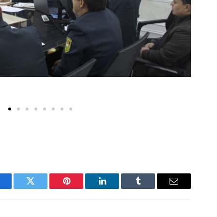
acebook
Twitter
Pinterest
LinkedIn
Tumblr
Email