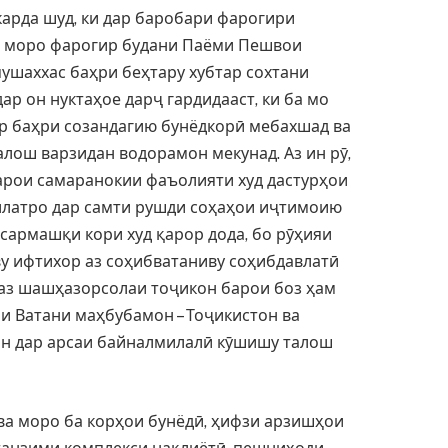
рда шуд, ки дар баробари фарогири
и моро фарогир будани Паёми Пешвои
ушаххас баҳри беҳтару хубтар сохтани
р он нуктаҳое дарҷ гардидааст, ки ба мо
ар баҳри созандагию бунёдкорӣ мебахшад ва
алош варзидан водорамон мекунад. Аз ин рӯ,
 барои самаранокии фаъолияти худ дастурҳои
латро дар самти рушди соҳаҳои иҷтимоию
сармашқи кори худ қарор дода, бо рӯҳияи
у ифтихор аз соҳибватаниву соҳибдавлатӣ
 аз шашҳазорсолаи тоҷикон барои боз ҳам
и Ватани маҳбубамон – Тоҷикистон ва
н дар арсаи байналмилалӣ кӯшишу талош
 моро ба корҳои бунёдӣ, ҳифзи арзишҳои