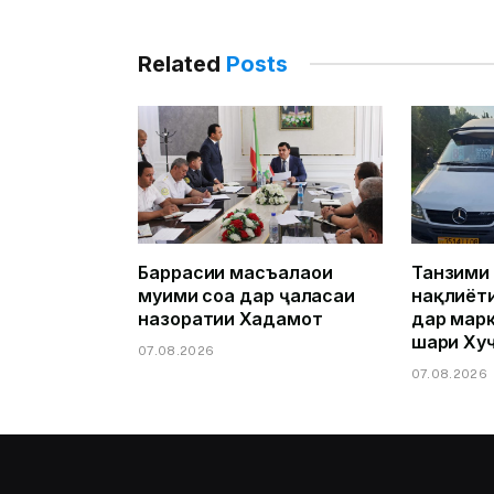
Related
Posts
Баррасии масъалаҳои
Танзими
муҳими соҳа дар ҷаласаи
нақлиёт
назоратии Хадамот
дар марк
шаҳри Ху
07.08.2026
07.08.2026