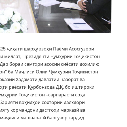
5 ҷиҳати шарҳу эзоҳи Паёми Асосгузори
ои миллат, Президенти Ҷумҳурии Тоҷикистон
Дар бораи самтҳои асосии сиёсати дохилию
он” ба Маҷлиси Олии Ҷумҳурии Тоҷикистон
рказии Хадамоти давлатии назорат ва
аҳти раёсати Қурбонзода Д.Қ. бо иштироки
мҳурии Тоҷикистон – сарпарасти соҳа
барияти воҳидҳои сохтории далхдори
ияту кормандони дастгоҳи марказӣ ва
 маҷлиси машваратӣ баргузор гардид.