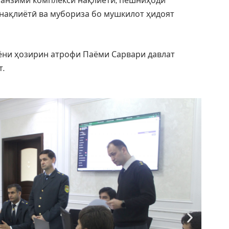
танзими комплекси нақлиётӣ, пешниҳоди
нақлиётӣ ва мубориза бо мушкилот ҳидоят
 ҳозирин атрофи Паёми Сарвари давлат
т.