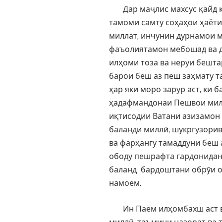
Дар маҷлис махсус қайд ка
тамоми самту соҳаҳои ҳаёт
миллат, инчунин дурнамои м
фаъолиятамон мебошад ва да
илҳоми тоза ва неруи бешт
барои беш аз пеш заҳмату т
ҳар яки моро зарур аст, ки
ҳадафмандонаи Пешвои мил
иқтисодии Ватани азизамон 
баланди миллӣ, шукргузорив
ва фарҳангу тамаддуни беш
ободу пешрафта гардонидан
баланд бардоштани обрӯи о
намоем.
Ин Паём илҳомбахш аст ва