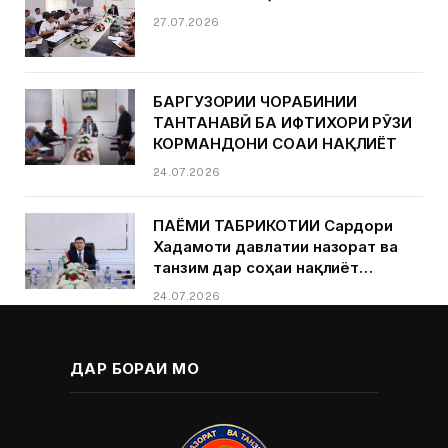
27.07.2026
БАРГУЗОРИИ ЧОРАБИНИИ
ТАНТАНАВӢ БА ИФТИХОРИ РӮЗИ
КОРМАНДОНИ СОҲАИ НАҚЛИЁТ
24.07.2026
ПАЁМИ ТАБРИКОТИИ Сардори
Хадамоти давлатии назорат ва
танзим дар соҳаи нақлиёт
Қурбонзода Д.Қ.ба муносибати
24.07.2026
Рӯзи кормандони соҳаи нақлиёт
ДАР БОРАИ МО