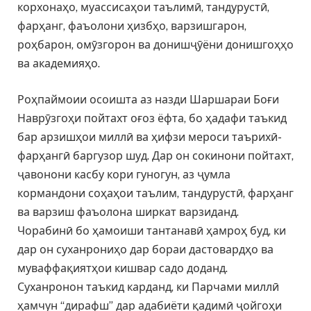
корхонаҳо, муассисаҳои таълимӣ, тандурустӣ,
фарҳанг, фаъолони ҳизбҳо, варзишгарон,
роҳбарон, омӯзгорон ва донишҷӯёни донишгоҳҳо
ва академияҳо.
Роҳпаймоии осоишта аз назди Шаршараи Боғи
Наврӯзгоҳи пойтахт оғоз ёфта, бо ҳадафи таъкид
бар арзишҳои миллӣ ва ҳифзи мероси таърихӣ-
фарҳангӣ баргузор шуд. Дар он сокинони пойтахт,
ҷавонони касбу кори гуногун, аз ҷумла
кормандони соҳаҳои таълим, тандурустӣ, фарҳанг
ва варзиш фаъолона ширкат варзиданд.
Чорабинӣ бо ҳамоиши тантанавӣ ҳамроҳ буд, ки
дар он суханрониҳо дар бораи дастовардҳо ва
муваффақиятҳои кишвар садо доданд.
Суханронон таъкид карданд, ки Парчами миллӣ
ҳамчун “дирафш” дар адабиёти қадимӣ ҷойгоҳи