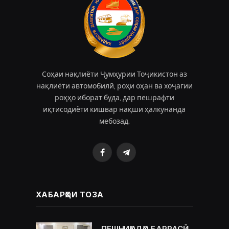
Соҳаи нақлиёти Ҷумҳурии Тоҷикистон аз
нақлиёти автомобилӣ, роҳи оҳан ва хоҷагии
роҳҳо иборат буда, дар пешрафти
иқтисодиёти кишвар нақши ҳалкунанда
мебозад.
Facebook
Telegram
ХАБАРҲОИ ТОЗА
ПЕШНИҲОДҲО БАРРАСӢ