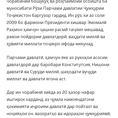
чорабинии бошукӯҳ ва роҳпаймоии осоишта ба
муносибати Рӯзи Парчами давлатии Ҷумҳурии
Тоҷикистон баргузор гардид. Ин рӯз, ки аз соли
2009 бо фармони Президенти кишвар Эмомалӣ
Раҳмон ҳамчун ҷашни расмӣ таҷлил мешавад,
рамзи пойдории давлатдорӣ, ваҳдати миллӣ ва
ҳувияти миллати тоҷикро ифода мекунад.
Парчами давлатӣ, ҳамчун яке аз рукнҳои асосии
давлатдорӣ дар баробари Конститутсия, Нишони
давлатӣ ва Суруди миллӣ, шаҳодати вуҷуди
миллат ва давлати ягона аст.
Дар ин чорабинӣ зиёда аз 20 ҳазор нафар
иштирок карданд, аз ҷумла намояндагони
ҳокимияти иҷроияи давлатӣ дар пойтахт ва
ноҳияҳои он, вазоратҳо ва идораҳои ҷумҳуриявӣ,