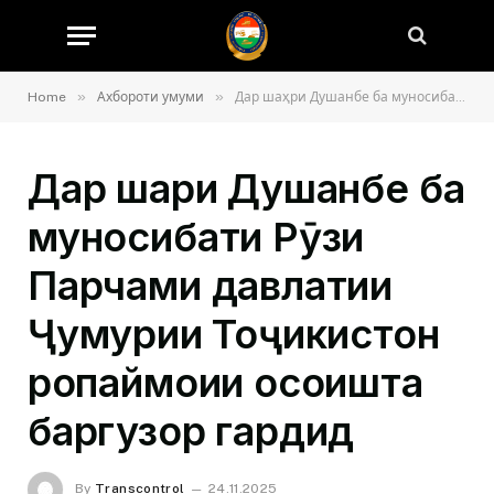
»
»
Home
Ахбороти умуми
Дар шаҳри Душанбе ба муносибати Рӯзи Парчами давлатии Ҷумҳурии Тоҷикистон роҳпаймоии осоишта баргузор гардид
Дар шаҳри Душанбе ба
муносибати Рӯзи
Парчами давлатии
Ҷумҳурии Тоҷикистон
роҳпаймоии осоишта
баргузор гардид
By
Transcontrol
24.11.2025