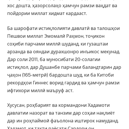
хос дошта, ҳазорсолаҳо ҳамчун рамзи ваҳдат ва
пойдории миллат хидмат кардааст.
Ба шарофати истиқлолияти давлатӣ ва талошҳои
Пешвои миллат Эмомалӣ Раҳмон, тоҷикон
соҳиби парчами миллӣ шуданд, ки гузаштаи
арзанда ва ояндаи дурахшонро инъикос мекунад.
Дар соли 2011, ба муносибати 20-солагии
истиқлол, дар Душанбе парчами баландтарин дар
ҷаҳон (165-метрӣ) бардошта шуд, ки ба Китоби
рекордҳои Гиннес ворид гардид ва ҳамчун рамзи
ифтихори миллӣ маъруф аст.
Хусусан, роҳбарият ва кормандони Хадамоти
давлатии назорат ва танзим дар соҳаи нақлиёт
дар ин роҳпаймоӣ фаъолона иштирок намуданд.
Хадамот, ки таҳти раёсати Сардори он