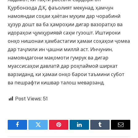
Қурбонзода Д.Қ. фаъолият мекунад, ҳамчун
намояндаи соҳаи ҳаётан муҳим дар чорабинӣ
ҳузур дошт ва ба ҳамроҳии дигар вазоратҳо ва
идораҳои ҷумҳуриявӣ саҳм гузошт. Иштироки
онҳо нишонаи ҳамбастагии ҳамаи соҳаҳои ҷомеа
дар таҷлили ин ҷашни миллӣ аст. Инчунин,
намояндагони мақомоти гумрук ва дигар
муассисаҳои давлатӣ дар роҳпаймоӣ ширкат
варзиданд, ки ҳамаи онҳо барои таъмини субот
ва пешрафти кишвар талош меварзанд.
Post Views:
51
Facebook
Twitter
Pinterest
LinkedIn
Tumblr
Email