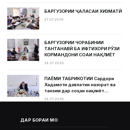
БАРГУЗОРИИ ҶАЛАСАИ ХИЗМАТӢ
27.07.2026
БАРГУЗОРИИ ЧОРАБИНИИ
ТАНТАНАВӢ БА ИФТИХОРИ РӮЗИ
КОРМАНДОНИ СОҲАИ НАҚЛИЁТ
24.07.2026
ПАЁМИ ТАБРИКОТИИ Сардори
Хадамоти давлатии назорат ва
танзим дар соҳаи нақлиёт
Қурбонзода Д.Қ.ба муносибати
24.07.2026
Рӯзи кормандони соҳаи нақлиёт
ДАР БОРАИ МО