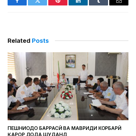
Facebook
Twitter
Pinterest
LinkedIn
Tumblr
Email
Related
Posts
ПЕШНИҲОДҲО БАРРАСӢ ВА МАВРИДИ КОРБАРӢ
ҚАРОР ДОДА ШУДАНД