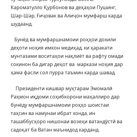
Кароматулло Қурбонов ва деҳаҳои Пушинг,
Шар-Шар, Ғиҷовак ва Алиҷон мумфарш карда
шудаанд.
Бунёд ва мумфаршнамоии роҳҳои дохили
деҳоти ноҳия имкон медиҳад, ки ҳаракати
мунтазами воситаҳои нақлиёт ва рафту омади
сокинон ба дигар деҳот ва маркази ноҳия дар
ҳама фасли сол пурра таъмин карда шавад.
Президенти кишвар муҳтарам Эмомалӣ
Раҳмон иқдоми соҳибкорони маҳаллиро дар
бунёду мумфаршнамоии роҳҳо шоистаи
таҳсин ва намунаи ибрат хонда, ин
ташаббусҳоро нишонаи возеҳи ватандӯстӣ ва
садоқат ба Ватан маънидод карданд.