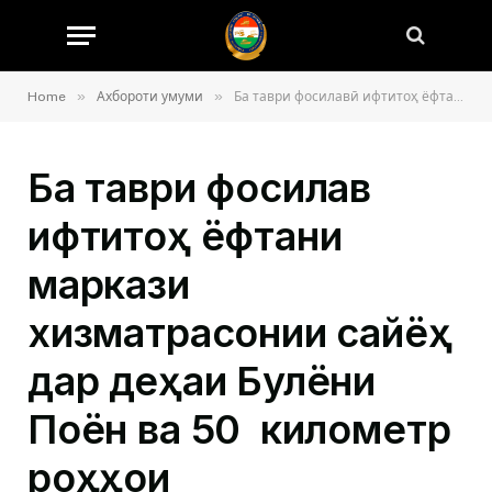
»
»
Home
Ахбороти умуми
Ба таври фосилавӣ ифтитоҳ ёфтани маркази хизматрасонии сайёҳӣ дар деҳаи Булёни Поён ва 50 километр роҳҳои мумфаршгардидаи ҳудуди ноҳияи Данғара
Ба таври фосилавӣ
ифтитоҳ ёфтани
маркази
хизматрасонии сайёҳӣ
дар деҳаи Булёни
Поён ва 50 километр
роҳҳои