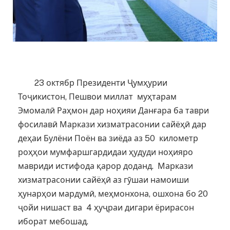
23 октябр Президенти Ҷумҳурии
Тоҷикистон, Пешвои миллат муҳтарам
Эмомалӣ Раҳмон дар ноҳияи Данғара ба таври
фосилавӣ Маркази хизматрасонии сайёҳӣ дар
деҳаи Булёни Поён ва зиёда аз 50 километр
роҳҳои мумфаршгардидаи ҳудуди ноҳияро
мавриди истифода қарор доданд.
Маркази
хизматрасонии сайёҳӣ аз гӯшаи намоиши
ҳунарҳои мардумӣ, меҳмонхона, ошхона бо 20
ҷойи нишаст ва 4 ҳуҷраи дигари ёрирасон
иборат мебошад.