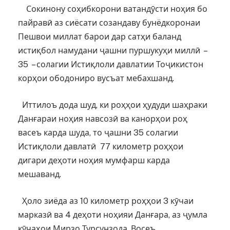
Сокинону соҳибкорони ватандӯсти ноҳия бо
пайравӣ аз сиёсати созандаву бунёдкоронаи
Пешвои миллат барои дар сатҳи баланд
истиқбол намудани ҷашни пуршукуҳи миллӣ –
35 – солагии Истиқлоли давлатии Тоҷикистон
корҳои ободониро вусъат мебахшанд.
Иттилоъ дода шуд, ки роҳҳои ҳудуди шаҳраки
Данғараи ноҳия навсозӣ ва канорҳои роҳ
васеъ карда шуда, то ҷашни 35 солагии
Истиқлоли давлатӣ 77 километр роҳҳои
дигари деҳоти ноҳия мумфарш карда
мешаванд.
Ҳоло зиёда аз 10 километр роҳҳои 3 кӯчаи
марказӣ ва 4 деҳоти ноҳияи Данғара, аз ҷумла
кӯчаҳои Мирзо Турсунзода, Восеъ,