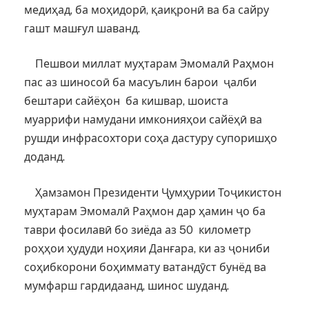
медиҳад, ба моҳидорӣ, қаиқронӣ ва ба сайру
гашт машғул шаванд.
Пешвои миллат муҳтарам Эмомалӣ Раҳмон
пас аз шиносоӣ ба масуълин барои ҷалби
бештари сайёҳон ба кишвар, шоиста
муаррифи намудани имконияҳои сайёҳӣ ва
рушди инфрасохтори соҳа дастуру супоришҳо
доданд.
Ҳамзамон Президенти Ҷумҳурии Тоҷикистон
муҳтарам Эмомалӣ Раҳмон дар ҳамин ҷо ба
таври фосилавӣ бо зиёда аз 50 километр
роҳҳои ҳудуди ноҳияи Данғара, ки аз ҷониби
соҳибкорони боҳиммату ватандӯст бунёд ва
мумфарш гардидаанд, шинос шуданд.