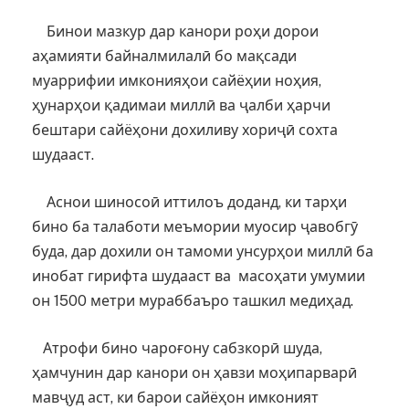
Бинои мазкур дар канори роҳи дорои
аҳамияти байналмилалӣ бо мақсади
муаррифии имконияҳои сайёҳии ноҳия,
ҳунарҳои қадимаи миллӣ ва ҷалби ҳарчи
бештари сайёҳони дохиливу хориҷӣ сохта
шудааст.
Аснои шиносоӣ иттилоъ доданд, ки тарҳи
бино ба талаботи меъмории муосир ҷавобгӯ
буда, дар дохили он тамоми унсурҳои миллӣ ба
инобат гирифта шудааст ва масоҳати умумии
он 1500 метри мураббаъро ташкил медиҳад.
Атрофи бино чароғону сабзкорӣ шуда,
ҳамчунин дар канори он ҳавзи моҳипарварӣ
мавҷуд аст, ки барои сайёҳон имконият