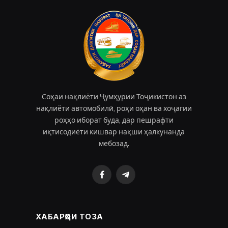
Соҳаи нақлиёти Ҷумҳурии Тоҷикистон аз
нақлиёти автомобилӣ, роҳи оҳан ва хоҷагии
роҳҳо иборат буда, дар пешрафти
иқтисодиёти кишвар нақши ҳалкунанда
мебозад.
Facebook
Telegram
ХАБАРҲОИ ТОЗА