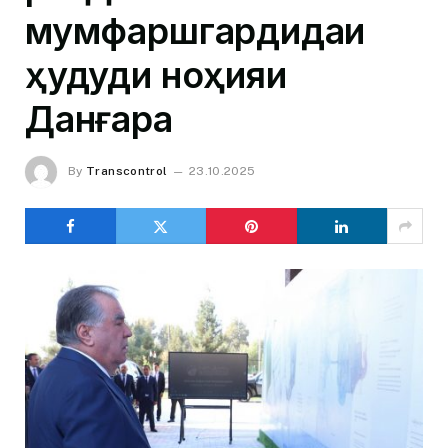
мумфаршгардидаи
ҳудуди ноҳияи
Данғара
By
Transcontrol
23.10.2025