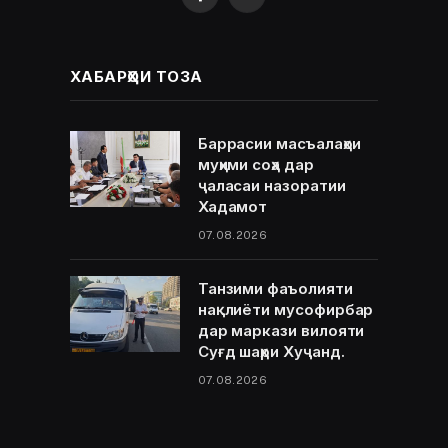
Facebook
Telegram
ХАБАРҲОИ ТОЗА
Баррасии масъалаҳои
муҳими соҳа дар
ҷаласаи назоратии
Хадамот
07.08.2026
Танзими фаъолияти
нақлиёти мусофирбар
дар маркази вилояти
Суғд шаҳри Хуҷанд.
07.08.2026