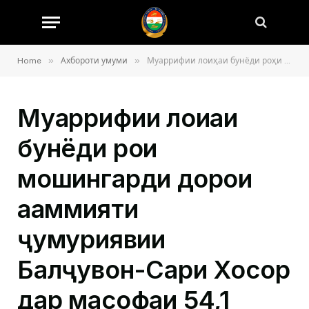
»
»
Home
Ахбороти умуми
Муаррифии лоиҳаи бунёди роҳи мошингарди дорои аҳаммияти ҷумҳуриявии Балҷувон-Сари Хосор дар масофаи 54,1 километр
Муаррифии лоиҳаи
бунёди роҳи
мошингарди дорои
аҳаммияти
ҷумҳуриявии
Балҷувон-Сари Хосор
дар масофаи 54,1