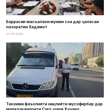
Баррасии масъалаҳои муҳими соҳа дар ҷаласаи
назоратии Хадамот
07.08.2026
Танзими фаъолияти нақлиёти мусофирбар дар
маркази вилояти Суғд шаҳри Хуҷанд.