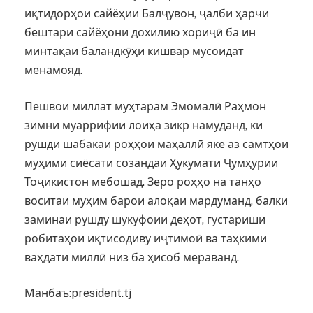
иқтидорҳои сайёҳии Балҷувон, ҷалби ҳарчи
бештари сайёҳони дохилию хориҷӣ ба ин
минтақаи баландкӯҳи кишвар мусоидат
менамояд.
Пешвои миллат муҳтарам Эмомалӣ Раҳмон
зимни муаррифии лоиҳа зикр намуданд, ки
рушди шабакаи роҳҳои маҳаллӣ яке аз самтҳои
муҳими сиёсати созандаи Ҳукумати Ҷумҳурии
Тоҷикистон мебошад. Зеро роҳҳо на танҳо
воситаи муҳим барои алоқаи мардуманд, балки
заминаи рушду шукуфоии деҳот, густариши
робитаҳои иқтисодиву иҷтимоӣ ва таҳкими
ваҳдати миллӣ низ ба ҳисоб мераванд.
Манбаъ:president.tj