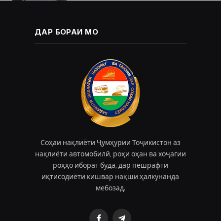
ДАР БОРАИ МО
Соҳаи нақлиёти Ҷумҳурии Тоҷикистон аз
нақлиёти автомобилӣ, роҳи оҳан ва хоҷагии
роҳҳо иборат буда, дар пешрафти
иқтисодиёти кишвар нақши ҳалкунанда
мебозад.