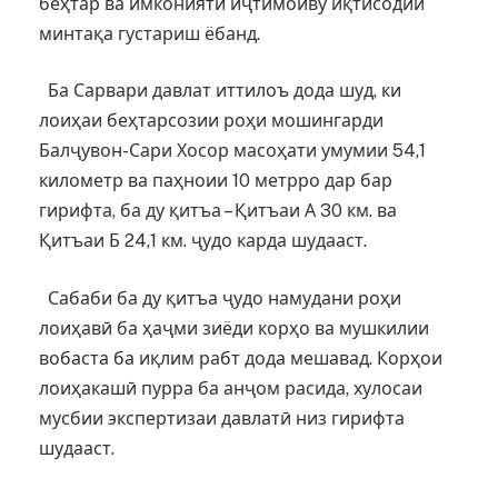
беҳтар ва имконияти иҷтимоиву иқтисодии
минтақа густариш ёбанд.
Ба Сарвари давлат иттилоъ дода шуд, ки
лоиҳаи беҳтарсозии роҳи мошингарди
Балҷувон-Сари Хосор масоҳати умумии 54,1
километр ва паҳноии 10 метрро дар бар
гирифта, ба ду қитъа – Қитъаи А 30 км. ва
Қитъаи Б 24,1 км. ҷудо карда шудааст.
Сабаби ба ду қитъа ҷудо намудани роҳи
лоиҳавӣ ба ҳаҷми зиёди корҳо ва мушкилии
вобаста ба иқлим рабт дода мешавад. Корҳои
лоиҳакашӣ пурра ба анҷом расида, хулосаи
мусбии экспертизаи давлатӣ низ гирифта
шудааст.