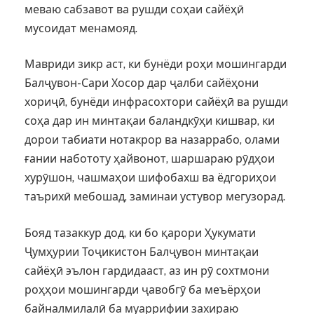
меваю сабзавот ва рушди соҳаи сайёҳӣ
мусоидат менамояд.
Мавриди зикр аст, ки бунёди роҳи мошингарди
Балҷувон-Сари Хосор дар ҷалби сайёҳони
хориҷӣ, бунёди инфрасохтори сайёҳӣ ва рушди
соҳа дар ин минтақаи баландкӯҳи кишвар, ки
дорои табиати нотакрор ва назаррабо, олами
ғании набототу ҳайвонот, шаршараю рӯдҳои
хурӯшон, чашмаҳои шифобахш ва ёдгориҳои
таърихӣ мебошад, заминаи устувор мегузорад.
Бояд тазаккур дод, ки бо қарори Ҳукумати
Ҷумҳурии Тоҷикистон Балҷувон минтақаи
сайёҳӣ эълон гардидааст, аз ин рӯ сохтмони
роҳҳои мошингарди ҷавобгӯ ба меъёрҳои
байналмилалӣ ба муаррифии захираю