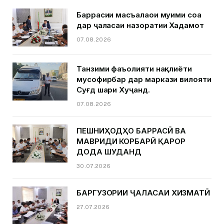
Баррасии масъалаҳои муҳими соҳа
дар ҷаласаи назоратии Хадамот
07.08.2026
Танзими фаъолияти нақлиёти
мусофирбар дар маркази вилояти
Суғд шаҳри Хуҷанд.
07.08.2026
ПЕШНИҲОДҲО БАРРАСӢ ВА
МАВРИДИ КОРБАРӢ ҚАРОР
ДОДА ШУДАНД
30.07.2026
БАРГУЗОРИИ ҶАЛАСАИ ХИЗМАТӢ
27.07.2026