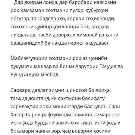
Дар доираи лоиҳа, дар баробари навсозии
роҳ ҳамзамон сохтмони пулҳо, қубурҳои
обгузар, танбадеворҳо, корҳои соҳилбандӣ,
сохтмони ҷӯйборҳои канори роҳ, роҳҳои
пиёдагард, насби деворҳои ҳимоявӣ ва хатти
равшанидиҳӣ ба нақша гирифта шудааст.
Маблағгузории сохтмони роҳ аз ҷониби
Ҳукумати кишвар ва Бонки Аврупоии Таҷдид ва
Рушд анҷом меёбад.
Сарвари давлат зимни шиносоӣ бо лоиҳа
таъкид доштанд, ки сохтмони босифату
саривақтии роҳи мошингарди Балҷувон-Сари
Хосор барои рафтуомади сокинон, самаранок
истифода бурдани заминҳои кишт, истифодаи
босамари ҷангалзор, ҷамъоварии ҳосили