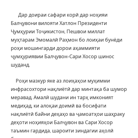
Дар доираи сафари корӣ дар ноҳияи
Балҷувони вилояти Хатлон Президенти
Ҷумҳурии Тоҷикистон, Пешвои миллат
муҳтарам Эмомалӣ Раҳмон бо лоиҳаи бунёди
роҳи мошингарди дорои аҳаммияти
ҷумҳуриявии Балҷувон-Сари Хосор шинос
шуданд.
Роҳи мазкур яке аз лоиҳаҳои муҳимми
инфрасохтори нақлиётӣ дар минтақа ба шумор
меравад. Амалӣ шудани ин тарҳ имконият
медиҳад, ки алоқаи доимӣ ва босифати
нақлиётӣ байни деҳаҳо ва ҷамоатҳои шаҳраку
деҳоти ноҳияҳои Балҷувон ва Сари Хосор
таъмин гардида, шароити зиндагии аҳолӣ