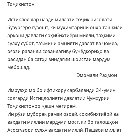
Тоҷикистон
Истиқлол дар назди миллати тоҷик рисолати
бузургеро гузошт, ки муҳимтарини онҳо ташкили
аркони давлати соҳибихтиёри миллӣ, таҳкими
сулҳу субот, таъмини амнияти давлат ва ҷомеа,
оғози раванди созандагиву бунёдкориҳо ва
расидан ба сатҳи зиндагии шоистаи мардум
мебошад.
Эмомалӣ Раҳмон
Имрӯзҳо мо бо ифтихору сарбаландӣ 34-умин
солгарди Истиқлолияти давлатии Ҷумҳурии
Тоҷикистонро ҷашн мегирем.
Ин рӯзи муборак рамзи озодӣ, соҳибихтиёрӣ ва
ваҳдати миллии мардуми мост, ки бо талошҳои
Асосгузори сулҳу ваҳдати миллӣ, Пешвои миллат,