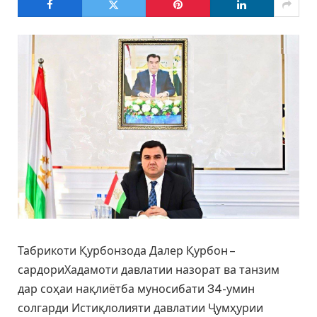
Табрикоти Қурбонзода Далер Қурбон –
сардориХадамоти давлатии назорат ва танзим
дар соҳаи нақлиётба муносибати 34-умин
солгарди Истиқлолияти давлатии Ҷумҳурии