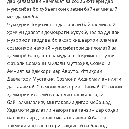
дар қаламрави мамлакат ва соҳибихтиёрӣ дар
муносибат бо субъектҳои сиёсии байналмилалӣ
ифода меёбад.
Ҷумҳурии Тоҷикистон дар арсаи байналмилалӣ
ҳамчун давлати демократӣ, ҳуқуқбунёд ва дунявӣ
муаррифӣ гардида, бо аксар кишварҳои олам ва
созмонҳои ҷаҳонӣ муносибатҳои дипломатӣ ва
ҳамкорӣ барқарор намудааст. Тоҷикистон узви
фаъоли Созмони Милали Муттаҳид, Созмони
Амният ва Ҳамкорӣ дар Аврупо, Иттиҳоди
Давлатҳои Мустақил, Созмони Аҳдномаи амнияти
дастаҷамъӣ, Созмони ҳамкории Шанхай, Созмони
ҳамкории исломӣ ва чандин ташкилотҳои
байналмилаливу минтақавии дигар мебошад.
Хадамоти давлатии назорат ва танзим дар соҳаи
нақлиёт дар доираи сиёсати давлатӣ барои
такмили инфрасохтори нақлиётӣ ва баланд