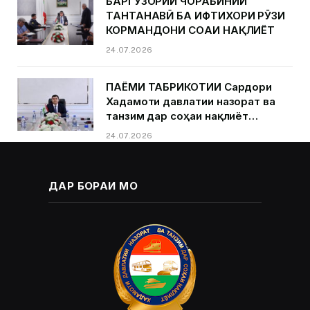
БАРГУЗОРИИ ЧОРАБИНИИ
ТАНТАНАВӢ БА ИФТИХОРИ РӮЗИ
КОРМАНДОНИ СОҲАИ НАҚЛИЁТ
24.07.2026
ПАЁМИ ТАБРИКОТИИ Сардори
Хадамоти давлатии назорат ва
танзим дар соҳаи нақлиёт
Қурбонзода Д.Қ.ба муносибати
24.07.2026
Рӯзи кормандони соҳаи нақлиёт
ДАР БОРАИ МО