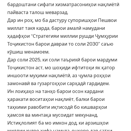
бардоштани сифати хизматрасониҳои нақлиётӣ
пайваста талош меварзад.
Дар ин роҳ, мо ба дастуру супоришҳои Пешвои
миллат такя карда, барои амалӣ намудани
ҳадафҳои “Стратегияи миллии рушди Ҷумҳурии
Тоҷикистон барои давраи то соли 2030” саъю
кӯшиш менамоем.
Дар соли 2025, ки соли таърихӣ барои мардуми
Тоҷикистон аст, мо шоҳиди ифтитоҳи як қатор
иншооти муҳими нақлиётӣ, аз ҷумла роҳҳои
замонавӣ ва гузаргоҳҳои сарҳадӣ гардидем.
Ин лоиҳаҳо на танҳо барои осон кардани
ҳаракати воситаҳои нақлиёт, балки барои
таҳкими равобити иқтисодӣ бо кишварҳои
ҳамсоя ва минтақа мусоидат мекунанд.
Истиқлолият ба мо имкон дод, ки арзишҳои
миллии худро ҳифз намуда, онҳоро дар сатҳи