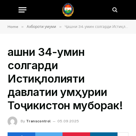
»
»
Home
Ахбороти умуми
Ҷашни 34-умин солгарди Истиқлолияти давлатии Ҷумҳурии Тоҷикистон муборак!
Ҷашни 34-умин
солгарди
Истиқлолияти
давлатии Ҷумҳурии
Тоҷикистон муборак!
By
Transcontrol
05.09.2025