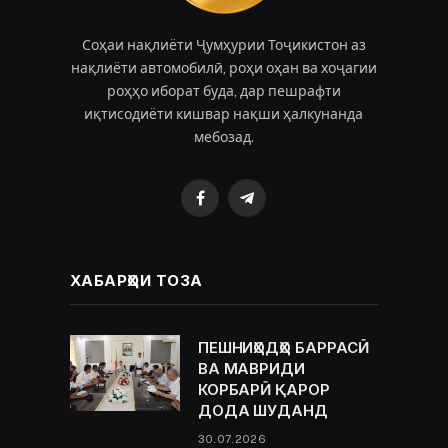
Соҳаи нақлиёти Ҷумҳурии Тоҷикистон аз
нақлиёти автомобилӣ, роҳи оҳан ва хоҷагии
роҳҳо иборат буда, дар пешрафти
иқтисодиёти кишвар нақши ҳалкунанда
мебозад.
Facebook
Telegram
ХАБАРҲОИ ТОЗА
ПЕШНИҲОДҲО БАРРАСӢ
ВА МАВРИДИ
КОРБАРӢ ҚАРОР
ДОДА ШУДАНД
30.07.2026