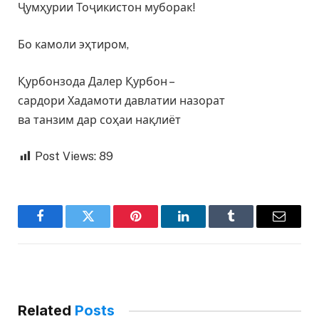
Ҷумҳурии Тоҷикистон муборак!
Бо камоли эҳтиром,
Қурбонзода Далер Қурбон –
сардори Хадамоти давлатии назорат
ва танзим дар соҳаи нақлиёт
Post Views:
89
Facebook
Twitter
Pinterest
LinkedIn
Tumblr
Email
Related
Posts