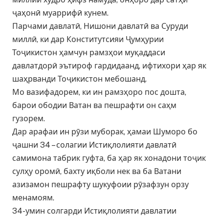
ҷаҳонӣ муаррифӣ кунем.
Парчами давлатӣ, Нишони давлатӣ ва Суруди
миллӣ, ки дар Конститутсияи Ҷумҳурии
Тоҷикистон ҳамчун рамзҳои муқаддаси
давлатдорӣ эътироф гардидаанд, ифтихори ҳар як
шаҳрванди Тоҷикистон мебошанд.
Мо вазифадорем, ки ин рамзҳоро пос дошта,
барои ободии Ватан ва пешрафти он саҳм
гузорем.
Дар арафаи ин рӯзи муборак, ҳамаи Шуморо бо
ҷашни 34 – солагии Истиқлолияти давлатӣ
самимона табрик гуфта, ба ҳар як хонадони тоҷик
сулҳу оромӣ, бахту иқболи нек ва ба Ватани
азизамон пешрафту шукуфоии рӯзафзун орзу
менамоям.
34-умин солгарди Истиқлолияти давлатии