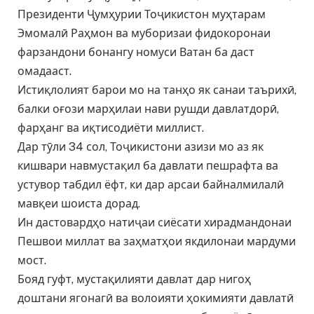
Президенти Ҷумҳурии Тоҷикистон муҳтарам
Эмомалӣ Раҳмон ва муборизаи фидокоронаи
фарзандони бонангу номуси Ватан ба даст
омадааст.
Истиқлолият барои мо на танҳо як санаи таърихӣ,
балки оғози марҳилаи нави рушди давлатдорӣ,
фарҳанг ва иқтисодиёти миллист.
Дар тӯли 34 сол, Тоҷикистони азизи мо аз як
кишвари навмустақил ба давлати пешрафта ва
устувор табдил ёфт, ки дар арсаи байналмилалӣ
мавқеи шоиста дорад.
Ин дастовардҳо натиҷаи сиёсати хирадмандонаи
Пешвои миллат ва заҳматҳои якдилонаи мардуми
мост.
Бояд гуфт, мустақилияти давлат дар нигоҳ
доштани ягонагӣ ва волоияти ҳокимияти давлатӣ