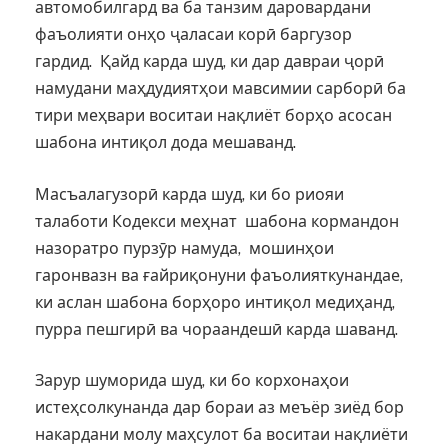
автомобилгард ва ба танзим даровардани
фаъолияти онҳо ҷаласаи корӣ баргузор
гардид. Қайд карда шуд, ки дар давраи ҷорӣ
намудани маҳдудиятҳои мавсимии сарборӣ ба
тири меҳвари воситаи нақлиёт борҳо асосан
шабона интиқол дода мешаванд.
Масъалагузорӣ карда шуд, ки бо риояи
талаботи Кодекси меҳнат шабона кормандон
назоратро пурзӯр намуда, мошинҳои
гаронвазн ва ғайриқонуни фаъолияткунандае,
ки аслан шабона борҳоро интиқол медиҳанд,
пурра пешгирӣ ва чораандешӣ карда шаванд.
Зарур шуморида шуд, ки бо корхонаҳои
истеҳсолкунанда дар бораи аз меъёр зиёд бор
накардани молу маҳсулот ба воситаи нақлиёти