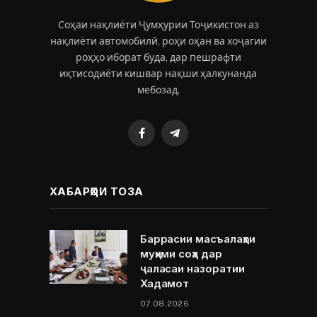
Соҳаи нақлиёти Ҷумҳурии Тоҷикистон аз
нақлиёти автомобилӣ, роҳи оҳан ва хоҷагии
роҳҳо иборат буда, дар пешрафти
иқтисодиёти кишвар нақши ҳалкунанда
мебозад.
Facebook
Telegram
ХАБАРҲОИ ТОЗА
Баррасии масъалаҳои
муҳими соҳа дар
ҷаласаи назоратии
Хадамот
07.08.2026