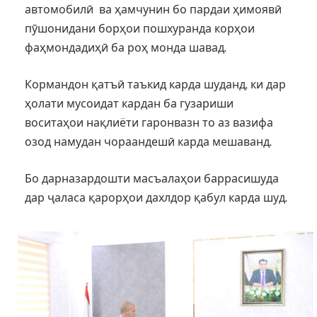
автомобилӣ ва ҳамчунин бо пардаи ҳимоявӣ
пӯшонидани борҳои пошхуранда корҳои
фаҳмондадиҳӣ ба роҳ монда шавад.
Кормандон қатъӣ таъкид карда шуданд, ки дар
ҳолати мусоидат кардан ба гузариши
воситаҳои нақлиёти гаронвазн то аз вазифа
озод намудан чораандешӣ карда мешаванд.
Бо дарназардошти масъалаҳои баррасишуда
дар ҷаласа қарорҳои дахлдор қабул карда шуд.