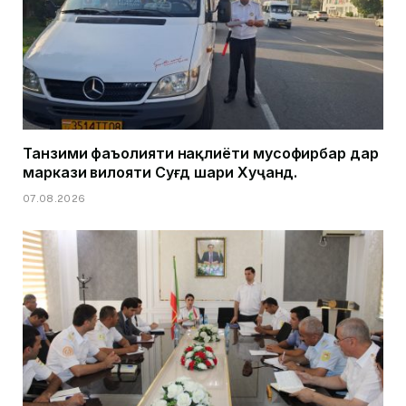
Танзими фаъолияти нақлиёти мусофирбар дар
маркази вилояти Суғд шаҳри Хуҷанд.
07.08.2026