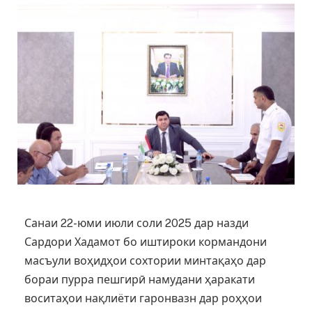
Санаи 22-юми июли соли 2025 дар назди
Сардори Хадамот бо иштироки кормандони
масъули воҳидҳои сохтории минтақаҳо дар
бораи пурра пешгирӣ намудани ҳаракати
воситаҳои нақлиёти гаронвазн дар роҳҳои