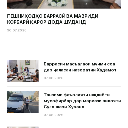
ПЕШНИҲОДҲО БАРРАСӢ ВА МАВРИДИ
КОРБАРӢ ҚАРОР ДОДА ШУДАНД
30.07.2026
Баррасии масъалаҳои муҳими соҳа
дар ҷаласаи назоратии Хадамот
07.08.2026
Танзими фаъолияти нақлиёти
мусофирбар дар маркази вилояти
Суғд шаҳри Хуҷанд.
07.08.2026