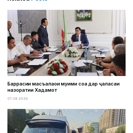
Баррасии масъалаҳои муҳими соҳа дар ҷаласаи
назоратии Хадамот
07.08.2026