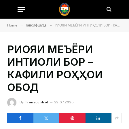
»
»
Home
Тавсифшуда
РИОЯИ МЕЪЁРИ ИНТИҚОЛИ БОР – КАФИЛИ РОҲҲОИ ОБОД
РИОЯИ МЕЪЁРИ
ИНТИҚОЛИ БОР –
КАФИЛИ РОҲҲОИ
ОБОД
By
Transcontrol
22.07.2025