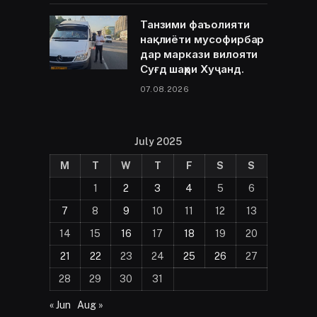
Танзими фаъолияти
нақлиёти мусофирбар
дар маркази вилояти
Суғд шаҳри Хуҷанд.
07.08.2026
July 2025
M
T
W
T
F
S
S
1
2
3
4
5
6
7
8
9
10
11
12
13
14
15
16
17
18
19
20
21
22
23
24
25
26
27
28
29
30
31
« Jun
Aug »