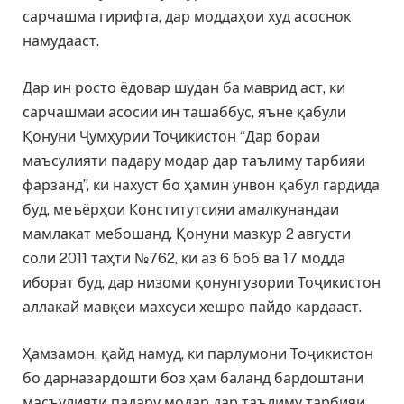
сарчашма гирифта, дар моддаҳои худ асоснок
намудааст.
Дар ин росто ёдовар шудан ба маврид аст, ки
сарчашмаи асосии ин ташаббус, яъне қабули
Қонуни Ҷумҳурии Тоҷикистон “Дар бораи
маъсулияти падару модар дар таълиму тарбияи
фарзанд”, ки нахуст бо ҳамин унвон қабул гардида
буд, меъёрҳои Конститутсияи амалкунандаи
мамлакат мебошанд. Қонуни мазкур 2 августи
соли 2011 таҳти №762, ки аз 6 боб ва 17 модда
иборат буд, дар низоми қонунгузории Тоҷикистон
аллакай мавқеи махсуси хешро пайдо кардааст.
Ҳамзамон, қайд намуд, ки парлумони Тоҷикистон
бо дарназардошти боз ҳам баланд бардоштани
масъулияти падару модар дар таълиму тарбияи