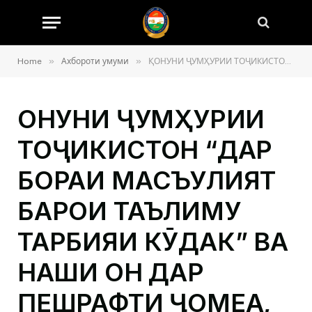
»
»
Home
Ахбороти умуми
ҚОНУНИ ҶУМҲУРИИ ТОҶИКИСТОН “ДАР БОРАИ МАСЪУЛИЯТ БАРОИ ТАЪЛИМУ ТАРБИЯИ КӮДАК” ВА НАҚШИ ОН ДАР ПЕШРАФТИ ҶОМЕА, ИНЧУНИН ҲАЁТИ ОИЛАДОРӢ
ҚОНУНИ ҶУМҲУРИИ
ТОҶИКИСТОН “ДАР
БОРАИ МАСЪУЛИЯТ
БАРОИ ТАЪЛИМУ
ТАРБИЯИ КӮДАК” ВА
НАҚШИ ОН ДАР
ПЕШРАФТИ ҶОМЕА,