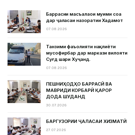
Баррасии масъалаҳои муҳими соҳа
дар ҷаласаи назоратии Хадамот
07.08.2026
Танзими фаъолияти нақлиёти
мусофирбар дар маркази вилояти
Суғд шаҳри Хуҷанд.
07.08.2026
ПЕШНИҲОДҲО БАРРАСӢ ВА
МАВРИДИ КОРБАРӢ ҚАРОР
ДОДА ШУДАНД
30.07.2026
БАРГУЗОРИИ ҶАЛАСАИ ХИЗМАТӢ
27.07.2026