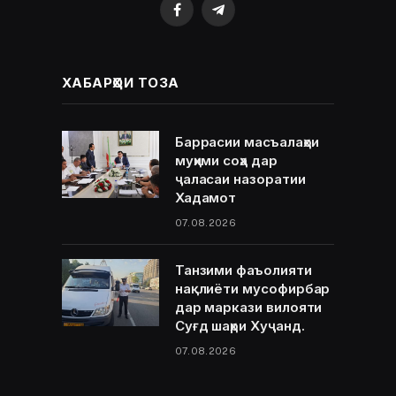
Facebook
Telegram
ХАБАРҲОИ ТОЗА
Баррасии масъалаҳои
муҳими соҳа дар
ҷаласаи назоратии
Хадамот
07.08.2026
Танзими фаъолияти
нақлиёти мусофирбар
дар маркази вилояти
Суғд шаҳри Хуҷанд.
07.08.2026