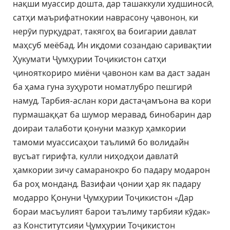
нақши муассир дошта, дар ташаккули худшиносӣ,
сатҳи маърифатнокии наврасону ҷавонон, ки
нерӯи пурқудрат, такягоҳ ва боигарии давлат
маҳсуб меёбад. Ин иқдоми созандаю саривақтии
Ҳукумати Ҷумҳурии Тоҷикистон сатҳи
ҷинояткориро миёни ҷавонон кам ва даст задан
ба ҳама гуна зуҳуроти номатлубро пешгирӣ
намуд. Тарбия-аслан кори дастаҷамъона ва кори
пурмашаққат ба шумор меравад, бинобарин дар
доираи талаботи қонуни мазкур ҳамкории
тамоми муассисаҳои таълимӣ бо волидайн
вусъат гирифта, кулли ниҳодҳои давлатӣ
ҳамкории зичу самаранокро бо падару модарон
ба роҳ монданд. Вазифаи ҷонии ҳар як падару
модарро Қонуни Ҷумҳурии Тоҷикистон «Дар
бораи масъулият барои таълиму тарбияи кӯдак»
аз Конститутсияи Ҷумҳурии Тоҷикистон