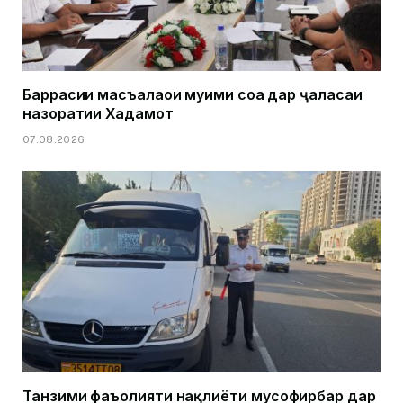
Баррасии масъалаҳои муҳими соҳа дар ҷаласаи
назоратии Хадамот
07.08.2026
Танзими фаъолияти нақлиёти мусофирбар дар