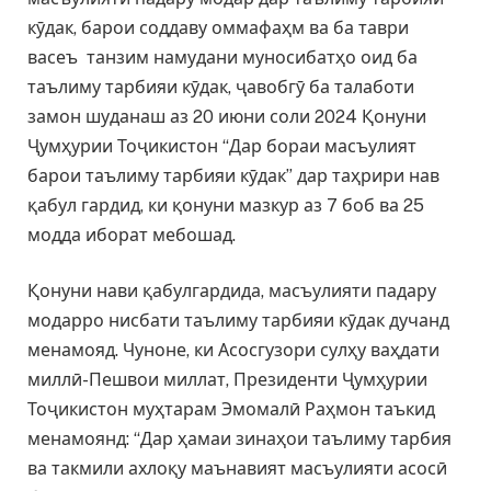
кӯдак, барои соддаву оммафаҳм ва ба таври
васеъ танзим намудани муносибатҳо оид ба
таълиму тарбияи кӯдак, ҷавобгӯ ба талаботи
замон шуданаш аз 20 июни соли 2024 Қонуни
Ҷумҳурии Тоҷикистон “Дар бораи масъулият
барои таълиму тарбияи кӯдак” дар таҳрири нав
қабул гардид, ки қонуни мазкур аз 7 боб ва 25
модда иборат мебошад.
Қонуни нави қабулгардида, масъулияти падару
модарро нисбати таълиму тарбияи кӯдак дучанд
менамояд. Чуноне, ки Асосгузори сулҳу ваҳдати
миллӣ-Пешвои миллат, Президенти Ҷумҳурии
Тоҷикистон муҳтарам Эмомалӣ Раҳмон таъкид
менамоянд: “Дар ҳамаи зинаҳои таълиму тарбия
ва такмили ахлоқу маънавият масъулияти асосӣ