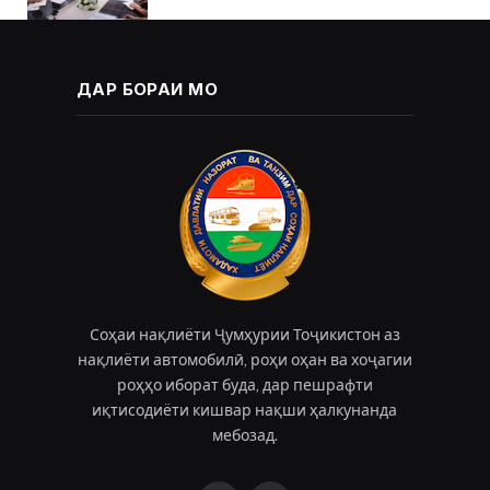
ДАР БОРАИ МО
Соҳаи нақлиёти Ҷумҳурии Тоҷикистон аз
нақлиёти автомобилӣ, роҳи оҳан ва хоҷагии
роҳҳо иборат буда, дар пешрафти
иқтисодиёти кишвар нақши ҳалкунанда
мебозад.