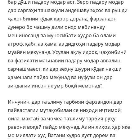
бар дӯши падару модар аст. Зеро падару модар
дар саргаҳи ташаккули андешаву эҳсос ва рушди
ҷаҳонбинии кӯдак қарор доранд, фарзандон
дунёро бо чашму дили онҳо мебинанду
мешиносанд ва муносибати худро ба олами
атроф, қабл аз ҳама, аз дидгоҳи падару модар
муайян мекунанд. Усулан ақлу идрок, ҷаҳонбинӣ
ва фазилати маънавии падару модар аввалин
сарчашмаест, ки дар зеҳну шуури кӯдак нақши
ҳамешагӣ пайдо мекунад ва нуфузи он дар
зиндагии инсон як умр боқӣ мемонад”.
Инчунин, дар таълиму тарбияи фарзандон дар
пайвастагии мутақобилаи се ниҳоди иҷтимоӣ:
оила, мактаб ва ҷомеа таълиму тарбия рӯҳу
равони воқеӣ пайдо мекунад. Аз ин лиҳоз, ҳар яке
мо миллати худ, Ватани худро дӯст дорем ва