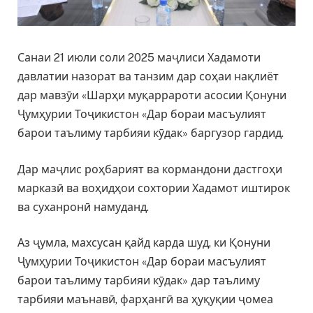
Санаи 21 июли соли 2025 маҷлиси Хадамоти
давлатии назорат ва танзим дар соҳаи нақлиёт
дар мавзӯи «Шарҳи муқаррароти асосии Қонуни
Ҷумҳурии Тоҷикистон «Дар бораи масъулият
барои таълиму тарбияи кӯдак» баргузор гардид.
Дар маҷлис роҳбарият ва кормандони дастгоҳи
марказӣ ва воҳидҳои сохтории Хадамот иштирок
ва суханронӣ намуданд.
Аз ҷумла, махсусан қайд карда шуд, ки Қонуни
Ҷумҳурии Тоҷикистон «Дар бораи масъулият
барои таълиму тарбияи кӯдак» дар таълиму
тарбияи маънавӣ, фарҳангӣ ва ҳуқуқии ҷомеа