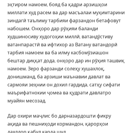
эҳтиром намоем, бояд ба қадри арзишҳои
миллати худ расем ва дар масъалаи муҳимтарини
зиндагӣ таълиму тарбияи фарзандон бетафовут
набошем. Онҳоро дар рӯҳияи баланди
худшиносиву худогоҳии миллӣ, ватандӯстиву
ватанпарастӣ ва ифтихор аз Ватану ватандорӣ
тарбия намоем ва ба илму касбомӯзиашон
бештар диққат дода, онҳоро дар ин рӯҳия ташвиқ
намоем. Зеро фарзанди солеҳу хушахлоқ,
донишманд, ба арзиши маънавии давлат ва
сармояи зеҳнии он дохил гардида, сатҳу сифати
маърифатнокии ҷомеа ва қудрати давлатро
муайян месозад.
Дар охири маҷлис бо дарназардошти фикру
ақида ва пешниҳоди кормандон, қарорҳои
дахлдор қабул карда шуд.